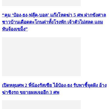
“คุม ‘ป๋อง-ธง-ฟลุ๊ค-บอล’ แก๊งโหดฆ่า 5 ศพ ฝากขังศาล
ชาวบ้านเดือดตะโกนด่าทั้งโรงพัก เจ้าตัวไม่สลด แถม
หันจ้องเขม็ง”
เปิดหลุมศพ 2 พี่น้องรัสเซีย ไอ้ป๋อง-ธง รับพาชี้จุดฝัง อ้าง
ฆ่าชิงรถ ขยายผลเจออีก 3 ศพ