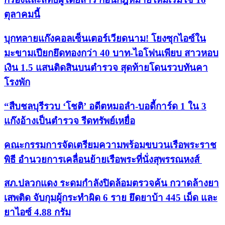
ตุลาคมนี้
บุกทลายแก๊งคอลเซ็นเตอร์เวียดนาม! โยงซุกไอซ์ใน
มะขามเปียกยึดทองกว่า 40 บาท-ไอโฟนเพียบ สาวหอบ
เงิน 1.5 แสนติดสินบนตำรวจ สุดท้ายโดนรวบทันคา
โรงพัก
“สืบชลบุรีรวบ ‘โชติ’ อดีตหมอลำ-บอดี้การ์ด 1 ใน 3
แก๊งอ้างเป็นตำรวจ รีดทรัพย์เหยื่อ
คณะกรรมการจัดเตรียมความพร้อมขบวนเรือพระราช
พิธี อำนวยการเคลื่อนย้ายเรือพระที่นั่งสุพรรณหงส์
สภ.ปลวกแดง ระดมกำลังปิดล้อมตรวจค้น กวาดล้างยา
เสพติด จับกุมผู้กระทำผิด 6 ราย ยึดยาบ้า 445 เม็ด และ
ยาไอซ์ 4.88 กรัม