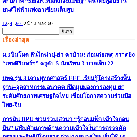
ศักยภาพ “Smart Manufacturing” ดันไทยสู่ฮับยาน
ยนต์ไฟฟ้าแห่งอาเซียนเต็มสูบ
1
2
3
4
...
601
หน้า 3 ของ 601
เรื่องล่าสุด
ม.3ปืนโหด ลั่นไกฆ่าปู่-ย่า คาบ้าน! ก่อนก่อเหตุ กราดยิง
“เทพศิรินทร์ฯ” ครูดับ 5 นักเรียน 3 บาดเจ็บ 22
บทจ.รุ่น 3 เจาะยุทธศาสตร์ EEC เรียนรู้โครงสร้างพื้น
ฐาน–อุตสาหกรรมอนาคต เปิดมุมมองการลงทุน ยก
ระดับศักยภาพเศรษฐกิจไทย เชื่อมโอกาสความร่วมมือ
ไทย-จีน
การบิน DPU ชวนร่วมเสวนา “รู้ก่อนแพ็ก เข้าใจก่อน
บิน” เสริมศักยภาพด้านความเข้าใจในการตรวจคัด
กรองและสิทธิผู้โดยสาร ก่อนกฎหมายใหม่เริ่มใช้ 16