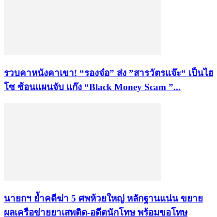
รวบคาหนังคาเขา! “รองจ๋อ” ส่ง ”สารวัตรแจ๊ะ“ เป็นไฮ
โซ ซ้อนแผนจับ แก๊ง “Black Money Scam ”...
นายกฯ ย้ำคดีฆ่า 5 ศพห้วยใหญ่ หลักฐานแน่น ขยาย
ผลเครือข่ายยาเสพติด-อดีตนักโทษ พร้อมขอโทษ