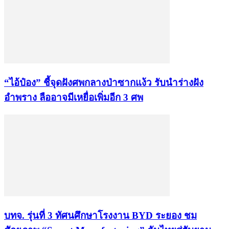
“ไอ้ป๋อง” ชี้จุดฝังศพกลางป่าซากแง้ว รับนำร่างฝัง
อำพราง ลืออาจมีเหยื่อเพิ่มอีก 3 ศพ
บทจ. รุ่นที่ 3 ทัศนศึกษาโรงงาน BYD ระยอง ชม