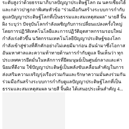
ระดับสูงว่าด้วยธรรมาภิบาลปัญญาประดิษฐ์โลก ณ นครเซี่ยงไฮ้
และกล่าวปาฐกถาพิเศษหัวข้อ “ร่วมมือกันสร้างระบบการกำกับ
ดูแลปัญญาประดิษฐ์โลกที่เป็นธรรมและสมเหตุสมผล” นายสี จิ้น
ผิง ระบุว่า ปัจจุบันโลกกำลังเผชิญกับการเปลี่ยนแปลงครั้งใหญ่
โดยการปฏิวัติเทคโนโลยีและการปฏิวัติอุตสาหกรรมรอบใหม่
กำลังเร่งตัวขึ้น นวัตกรรมเทคโนโลยีปัญญาประดิษฐ์ของโลก
กำลังเข้าสู่ช่วงที่คึกคักอย่างไม่เคยมีมาก่อน อันนำมาซึ่งโอกาส
อันมหาศาลและความท้าทายด้านการกำกับดูแล จีนเห็นว่า ทุก
ประเทศควรยึดมั่นในหลักการที่ยึดมนุษย์เป็นศูนย์กลางและค่า
นิยมที่ดีงาม ใช้ปัญญาประดิษฐ์เป็นพลังขับเคลื่อนสำคัญในการ
ส่งเสริมความเจริญรุ่งเรืองร่วมกันและรักษาความมั่นคงร่วมกัน
ร่วมมือกันสร้างระบบการกำกับดูแลปัญญาประดิษฐ์โลกที่เป็น
ธรรมและสมเหตุสมผล นายสี จิ้นผิง ได้เสนอประเด็นสำคัญ 4...