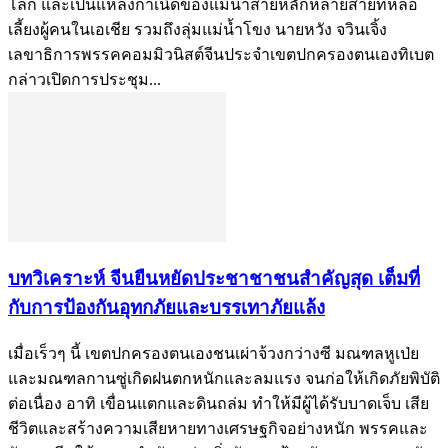
โลก และเป็นแหล่งกำเนิดของแม่น้ำสายหลักหลายสายที่หล่อ
เลี้ยงผู้คนในเอเชีย รวมถึงลุ่มแม่น้ำโขง นายหวัง จวินเจิ้ง
เลขาธิการพรรคคอมมิวนิสต์จีนประจำเขตปกครองตนเองทิเบต
กล่าวเปิดการประชุม...
บทวิเคราะห์ จีนยืนหยัดประชาชาชนสำคัญสุด เต็มที่
กับการป้องกันอุทกภัยและบรรเทาภัยแล้ง
เมื่อเร็วๆ นี้ เขตปกครองตนเองชนเผ่าจ้วงกว่างซี มณฑลหูเป่ย
และมณฑลกานซู่เกิดฝนตกหนักและลมแรง จนก่อให้เกิดภัยพิบัติ
ต่อเนื่อง อาทิ เขื่อนแตกและดินถล่ม ทำให้มีผู้ได้รับบาดเจ็บ เสีย
ชีวิตและสร้างความเสียหายทางเศรษฐกิจอย่างหนัก พรรคและ