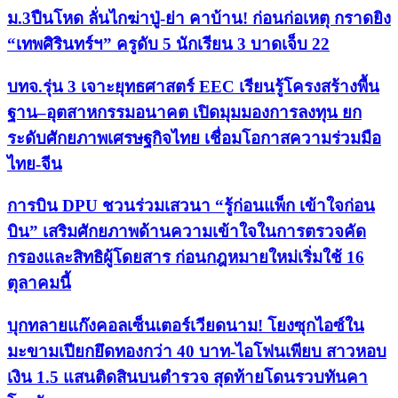
ม.3ปืนโหด ลั่นไกฆ่าปู่-ย่า คาบ้าน! ก่อนก่อเหตุ กราดยิง
“เทพศิรินทร์ฯ” ครูดับ 5 นักเรียน 3 บาดเจ็บ 22
บทจ.รุ่น 3 เจาะยุทธศาสตร์ EEC เรียนรู้โครงสร้างพื้น
ฐาน–อุตสาหกรรมอนาคต เปิดมุมมองการลงทุน ยก
ระดับศักยภาพเศรษฐกิจไทย เชื่อมโอกาสความร่วมมือ
ไทย-จีน
การบิน DPU ชวนร่วมเสวนา “รู้ก่อนแพ็ก เข้าใจก่อน
บิน” เสริมศักยภาพด้านความเข้าใจในการตรวจคัด
กรองและสิทธิผู้โดยสาร ก่อนกฎหมายใหม่เริ่มใช้ 16
ตุลาคมนี้
บุกทลายแก๊งคอลเซ็นเตอร์เวียดนาม! โยงซุกไอซ์ใน
มะขามเปียกยึดทองกว่า 40 บาท-ไอโฟนเพียบ สาวหอบ
เงิน 1.5 แสนติดสินบนตำรวจ สุดท้ายโดนรวบทันคา