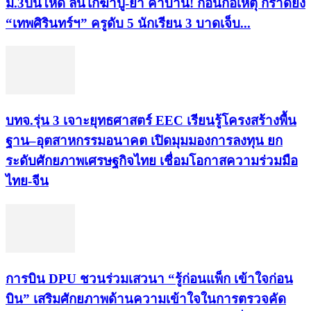
ม.3ปืนโหด ลั่นไกฆ่าปู่-ย่า คาบ้าน! ก่อนก่อเหตุ กราดยิง
“เทพศิรินทร์ฯ” ครูดับ 5 นักเรียน 3 บาดเจ็บ...
บทจ.รุ่น 3 เจาะยุทธศาสตร์ EEC เรียนรู้โครงสร้างพื้น
ฐาน–อุตสาหกรรมอนาคต เปิดมุมมองการลงทุน ยก
ระดับศักยภาพเศรษฐกิจไทย เชื่อมโอกาสความร่วมมือ
ไทย-จีน
การบิน DPU ชวนร่วมเสวนา “รู้ก่อนแพ็ก เข้าใจก่อน
บิน” เสริมศักยภาพด้านความเข้าใจในการตรวจคัด