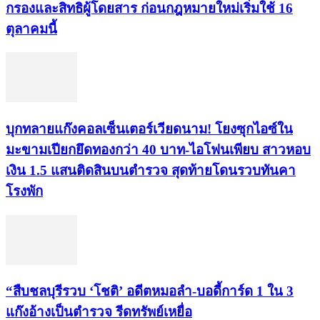
กรองและสิทธิผู้โดยสาร ก่อนกฎหมายใหม่เริ่มใช้ 16
ตุลาคมนี้
บุกทลายแก๊งคอลเซ็นเตอร์เวียดนาม! โยงซุกไอซ์ใน
มะขามเปียกยึดทองกว่า 40 บาท-ไอโฟนเพียบ สาวหอบ
เงิน 1.5 แสนติดสินบนตำรวจ สุดท้ายโดนรวบทันคา
โรงพัก
“สืบชลบุรีรวบ ‘โชติ’ อดีตหมอลำ-บอดี้การ์ด 1 ใน 3
แก๊งอ้างเป็นตำรวจ รีดทรัพย์เหยื่อ