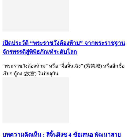
เปิดประวัติ “พระราชวังต้องห้าม” จากพระราชฐาน
จักรพรรดิสู่พิพิธภัณฑ์ระดับโลก
“พระราชวังต้องห้าม” หรือ “จื่อจิ้นเฉิง” (紫禁城) หรืออีกชื่อ
เรียก กู้กง (故宫) ในปัจจุบัน
บทความคิดเห็น : สีจิ้นผิงชู 4 ข้อเสนอ พัฒนาสาย