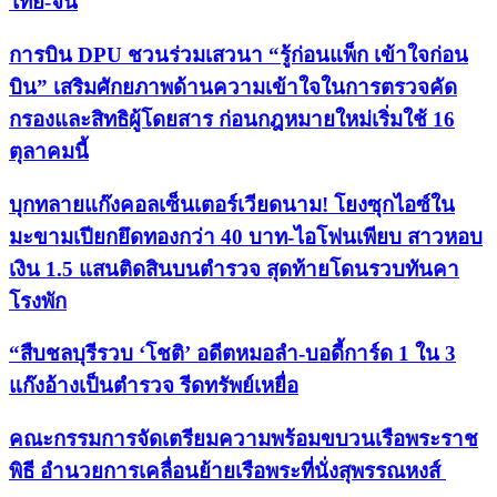
ไทย-จีน
การบิน DPU ชวนร่วมเสวนา “รู้ก่อนแพ็ก เข้าใจก่อน
บิน” เสริมศักยภาพด้านความเข้าใจในการตรวจคัด
กรองและสิทธิผู้โดยสาร ก่อนกฎหมายใหม่เริ่มใช้ 16
ตุลาคมนี้
บุกทลายแก๊งคอลเซ็นเตอร์เวียดนาม! โยงซุกไอซ์ใน
มะขามเปียกยึดทองกว่า 40 บาท-ไอโฟนเพียบ สาวหอบ
เงิน 1.5 แสนติดสินบนตำรวจ สุดท้ายโดนรวบทันคา
โรงพัก
“สืบชลบุรีรวบ ‘โชติ’ อดีตหมอลำ-บอดี้การ์ด 1 ใน 3
แก๊งอ้างเป็นตำรวจ รีดทรัพย์เหยื่อ
คณะกรรมการจัดเตรียมความพร้อมขบวนเรือพระราช
พิธี อำนวยการเคลื่อนย้ายเรือพระที่นั่งสุพรรณหงส์