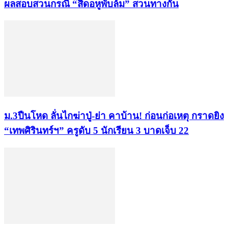
ผลสอบสวนกรณี “สีดอหูพับล้ม” สวนทางกัน
ม.3ปืนโหด ลั่นไกฆ่าปู่-ย่า คาบ้าน! ก่อนก่อเหตุ กราดยิง
“เทพศิรินทร์ฯ” ครูดับ 5 นักเรียน 3 บาดเจ็บ 22