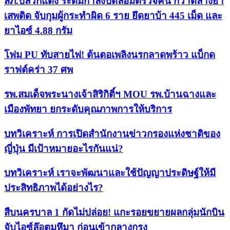
สภ.ปลวกแดง ระดมกำลังปิดล้อมตรวจค้น กวาดล้างยา
เสพติด จับกุมผู้กระทำผิด 6 ราย ยึดยาบ้า 445 เม็ด และ
ยาไอซ์ 4.88 กรัม
โฟม PU ทับสายไฟ! ต้นตอเพลิงนรกลาดพร้าว แบ็กด
ราฟต์คร่า 37 ศพ
รพ.สมเด็จพระนางเจ้าสิริกิติ์ฯ MOU รพ.บ้านฉางและ
เมืองพัทยา ยกระดับคุณภาพการให้บริการ
บทวิเคราะห์ การเปิดสำนักงานข่าวกรองแห่งชาติของ
ญี่ปุ่น มีเป้าหมายอะไรกันแน่?
บทวิเคราะห์ เราจะพัฒนาและใช้ปัญญาประดิษฐ์ให้มี
ประสิทธิภาพได้อย่างไร?
สืบนครบาล 1 กัดไม่ปล่อย! แกะรอยขยายผลกลุ่มนักบิน
จับไอซ์ล๊อตมหึมา ก่อนเข้ากลางกรุง