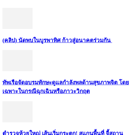
(คลิป) นัดพบในบูรพาทิศ ก้าวสู่อนาคตร่วมกัน
ทัพเรือจัดอบรมทักษะดูแลกำลังพลด้านสุขภาพจิต โดย
เฉพาะในกรณีฉุกเฉินหรือภาวะวิกฤต
ตำรวจห้วยใหญ่ เส้นเริ่มกระตุก! สแกนพื้นที่ จี้สถาน