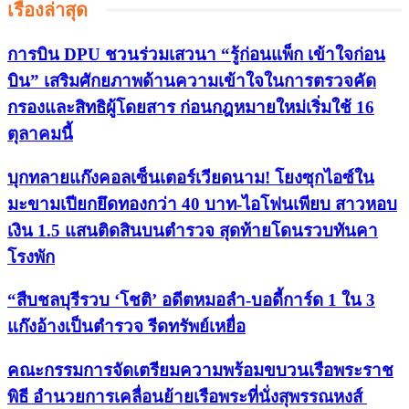
เรื่องล่าสุด
การบิน DPU ชวนร่วมเสวนา “รู้ก่อนแพ็ก เข้าใจก่อน
บิน” เสริมศักยภาพด้านความเข้าใจในการตรวจคัด
กรองและสิทธิผู้โดยสาร ก่อนกฎหมายใหม่เริ่มใช้ 16
ตุลาคมนี้
บุกทลายแก๊งคอลเซ็นเตอร์เวียดนาม! โยงซุกไอซ์ใน
มะขามเปียกยึดทองกว่า 40 บาท-ไอโฟนเพียบ สาวหอบ
เงิน 1.5 แสนติดสินบนตำรวจ สุดท้ายโดนรวบทันคา
โรงพัก
“สืบชลบุรีรวบ ‘โชติ’ อดีตหมอลำ-บอดี้การ์ด 1 ใน 3
แก๊งอ้างเป็นตำรวจ รีดทรัพย์เหยื่อ
คณะกรรมการจัดเตรียมความพร้อมขบวนเรือพระราช
พิธี อำนวยการเคลื่อนย้ายเรือพระที่นั่งสุพรรณหงส์