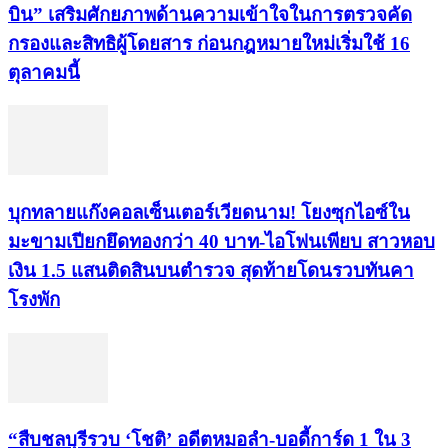
บิน” เสริมศักยภาพด้านความเข้าใจในการตรวจคัด
กรองและสิทธิผู้โดยสาร ก่อนกฎหมายใหม่เริ่มใช้ 16
ตุลาคมนี้
บุกทลายแก๊งคอลเซ็นเตอร์เวียดนาม! โยงซุกไอซ์ใน
มะขามเปียกยึดทองกว่า 40 บาท-ไอโฟนเพียบ สาวหอบ
เงิน 1.5 แสนติดสินบนตำรวจ สุดท้ายโดนรวบทันคา
โรงพัก
“สืบชลบุรีรวบ ‘โชติ’ อดีตหมอลำ-บอดี้การ์ด 1 ใน 3