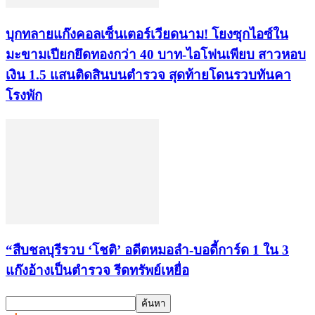
บุกทลายแก๊งคอลเซ็นเตอร์เวียดนาม! โยงซุกไอซ์ใน
มะขามเปียกยึดทองกว่า 40 บาท-ไอโฟนเพียบ สาวหอบ
เงิน 1.5 แสนติดสินบนตำรวจ สุดท้ายโดนรวบทันคา
โรงพัก
“สืบชลบุรีรวบ ‘โชติ’ อดีตหมอลำ-บอดี้การ์ด 1 ใน 3
แก๊งอ้างเป็นตำรวจ รีดทรัพย์เหยื่อ