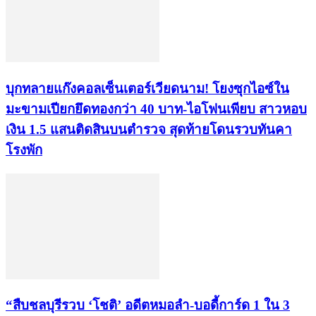
บุกทลายแก๊งคอลเซ็นเตอร์เวียดนาม! โยงซุกไอซ์ใน
มะขามเปียกยึดทองกว่า 40 บาท-ไอโฟนเพียบ สาวหอบ
เงิน 1.5 แสนติดสินบนตำรวจ สุดท้ายโดนรวบทันคา
โรงพัก
“สืบชลบุรีรวบ ‘โชติ’ อดีตหมอลำ-บอดี้การ์ด 1 ใน 3