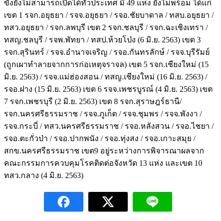
ขังยังไม่สามารถเปิดได้ทั่วประเทศ มี 49 แห่ง ยังไม่พร้อม ได้แก่
เขต 1 รจก.อยุธยา / รจจ.อยุธยา / รจอ.ชัยบาดาล / ทสบ.อยุธยา /
ทสว.อยุธยา / รจก.ลพบุรี เขต 2 รจก.ชลบุรี / รจก.ฉะเชิงเทรา /
ทสญ.ชลบุรี / รจพ.พัทยา / ทสป.ห้วยโป่ง (6 มิ.ย. 2563) เขต 3
รจก.สุรินทร์ / รจจ.อำนาจเจริญ / รจอ.กันทรลักษ์ / รจจ.บุรีรัมย์
(ถูกเผาทำลายจากการก่อเหตุจราจล) เขต 5 รจก.เชียงใหม่ (15
มิ.ย. 2563) / รจจ.แม่ฮ่องสอน / ทสญ.เชียงใหม่ (16 มิ.ย. 2563) /
รจอ.ฝาง (15 มิ.ย. 2563) เขต 6 รจจ.เพชรบูรณ์ (4 มิ.ย. 2563) เขต
7 รจก.เพชรบุรี (2 มิ.ย. 2563) เขต 8 รจก.สุราษฎร์ธานี/
รจก.นครศรีธรรมราช / รจจ.ภูเก็ต / รจจ.ชุมพร / รจจ.พังงา /
รจจ.กระบี่ / ทสว.นครศรีธรรมราช / รจอ.หลังสวน / รจอ.ไชยา /
รจอ.ตะกั่วป่า / รจอ.ปากพนัง / รจอ.ทุ่งสง / รจอ.เกาะสมุย /
สกข.นครศรีธรรมราช เขต9 อยู่ระหว่างการพิจารณาผลจาก
คณะกรรมการควบคุมโรคติดต่อจังหวัด 13 แห่ง และเขต 10
ทสว.กลาง (4 มิ.ย. 2563)