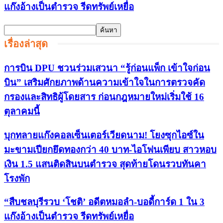
แก๊งอ้างเป็นตำรวจ รีดทรัพย์เหยื่อ
เรื่องล่าสุด
การบิน DPU ชวนร่วมเสวนา “รู้ก่อนแพ็ก เข้าใจก่อน
บิน” เสริมศักยภาพด้านความเข้าใจในการตรวจคัด
กรองและสิทธิผู้โดยสาร ก่อนกฎหมายใหม่เริ่มใช้ 16
ตุลาคมนี้
บุกทลายแก๊งคอลเซ็นเตอร์เวียดนาม! โยงซุกไอซ์ใน
มะขามเปียกยึดทองกว่า 40 บาท-ไอโฟนเพียบ สาวหอบ
เงิน 1.5 แสนติดสินบนตำรวจ สุดท้ายโดนรวบทันคา
โรงพัก
“สืบชลบุรีรวบ ‘โชติ’ อดีตหมอลำ-บอดี้การ์ด 1 ใน 3
แก๊งอ้างเป็นตำรวจ รีดทรัพย์เหยื่อ