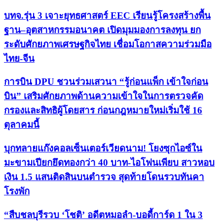
บทจ.รุ่น 3 เจาะยุทธศาสตร์ EEC เรียนรู้โครงสร้างพื้น
ฐาน–อุตสาหกรรมอนาคต เปิดมุมมองการลงทุน ยก
ระดับศักยภาพเศรษฐกิจไทย เชื่อมโอกาสความร่วมมือ
ไทย-จีน
การบิน DPU ชวนร่วมเสวนา “รู้ก่อนแพ็ก เข้าใจก่อน
บิน” เสริมศักยภาพด้านความเข้าใจในการตรวจคัด
กรองและสิทธิผู้โดยสาร ก่อนกฎหมายใหม่เริ่มใช้ 16
ตุลาคมนี้
บุกทลายแก๊งคอลเซ็นเตอร์เวียดนาม! โยงซุกไอซ์ใน
มะขามเปียกยึดทองกว่า 40 บาท-ไอโฟนเพียบ สาวหอบ
เงิน 1.5 แสนติดสินบนตำรวจ สุดท้ายโดนรวบทันคา
โรงพัก
“สืบชลบุรีรวบ ‘โชติ’ อดีตหมอลำ-บอดี้การ์ด 1 ใน 3