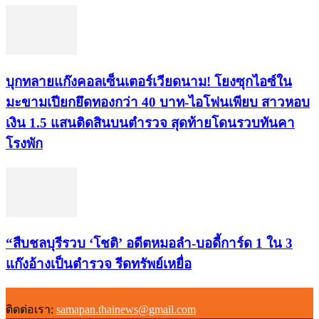
บุกทลายแก๊งคอลเซ็นเตอร์เวียดนาม! โยงซุกไอซ์ใน
มะขามเปียกยึดทองกว่า 40 บาท-ไอโฟนเพียบ สาวหอบ
เงิน 1.5 แสนติดสินบนตำรวจ สุดท้ายโดนรวบทันคา
โรงพัก
“สืบชลบุรีรวบ ‘โชติ’ อดีตหมอลำ-บอดี้การ์ด 1 ใน 3
แก๊งอ้างเป็นตำรวจ รีดทรัพย์เหยื่อ
ติดต่อเรา:
samapan.thainews@gmail.com