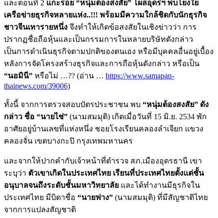
และตอนที่ 2
แกะรอย “หนุ่มต้องสงสัย” โผล่อุดรฯ พบโยงใย
เครือข่ายธุรกิจหลายแห่ง..!!!
พร้อมมีความใกล้ชิดกับนักธุรกิจ
ชาวจีนเทารายหนึ่ง
จึงทำให้เกิดข้อสงสัยในเชิงข่าวว่า การ
ปรากฏชื่อถือหุ้นและเป็นกรรมการในหลายบริษัทดังกล่าว
เป็นการดำเนินธุรกิจตามปกติของตนเอง หรือมีบุคคลอื่นอยู่เบื้อง
หลังการจัดโครงสร้างธุรกิจและการถือหุ้นดังกล่าว หรือเป็น
“นอมินี”
หรือไม่ …?? (อ่าน …
https://www.samapan-
thainews.com/39006
)
ทั้งนี้ จากการตรวจสอบบัตรประชาชน พบ
“หนุ่มต้องสงสัย” ดัง
กล่าว ชื่อ “นายไช่”
(นามสมมุติ) เกิดเมื่อวันที่ 15 มิ.ย. 2534 พัก
อาศัยอยู่บ้านเลขที่แห่งหนึ่ง ชอยโรงเรียนคลองลำเจียก แขวง
คลองจั่น เขตบางกะปิ กรุงเทพมหานคร
และจากให้ปากคำกับเจ้าหน้าที่ตำรวจ สภ.เมืองอุดรธานี เขา
ระบุว่า
ตัวเขาเกิดในประเทศไทย เรียนที่ประเทศไทยตั้งแต่ชั้น
อนุบาลจนถึงระดับชั้นมหาวิทยาลัย
และได้ทำงานมีธุรกิจใน
ประเทศไทย มีบิดาชื่อ
“นายฟาง”
(นามสมมุติ) ที่มีสัญชาติไทย
จากการแปลงสัญชาติ