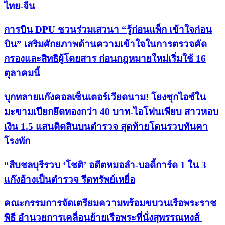
ไทย-จีน
การบิน DPU ชวนร่วมเสวนา “รู้ก่อนแพ็ก เข้าใจก่อน
บิน” เสริมศักยภาพด้านความเข้าใจในการตรวจคัด
กรองและสิทธิผู้โดยสาร ก่อนกฎหมายใหม่เริ่มใช้ 16
ตุลาคมนี้
บุกทลายแก๊งคอลเซ็นเตอร์เวียดนาม! โยงซุกไอซ์ใน
มะขามเปียกยึดทองกว่า 40 บาท-ไอโฟนเพียบ สาวหอบ
เงิน 1.5 แสนติดสินบนตำรวจ สุดท้ายโดนรวบทันคา
โรงพัก
“สืบชลบุรีรวบ ‘โชติ’ อดีตหมอลำ-บอดี้การ์ด 1 ใน 3
แก๊งอ้างเป็นตำรวจ รีดทรัพย์เหยื่อ
คณะกรรมการจัดเตรียมความพร้อมขบวนเรือพระราช
พิธี อำนวยการเคลื่อนย้ายเรือพระที่นั่งสุพรรณหงส์