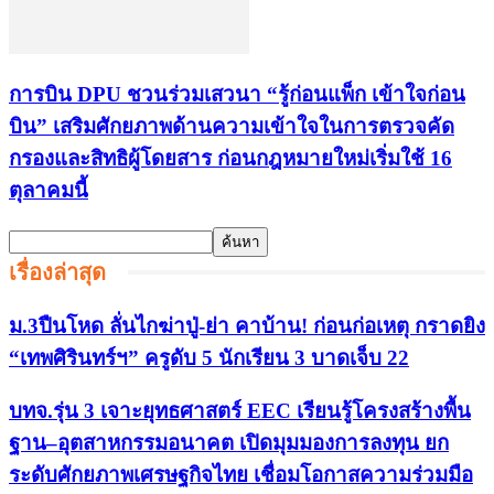
การบิน DPU ชวนร่วมเสวนา “รู้ก่อนแพ็ก เข้าใจก่อน
บิน” เสริมศักยภาพด้านความเข้าใจในการตรวจคัด
กรองและสิทธิผู้โดยสาร ก่อนกฎหมายใหม่เริ่มใช้ 16
ตุลาคมนี้
เรื่องล่าสุด
ม.3ปืนโหด ลั่นไกฆ่าปู่-ย่า คาบ้าน! ก่อนก่อเหตุ กราดยิง
“เทพศิรินทร์ฯ” ครูดับ 5 นักเรียน 3 บาดเจ็บ 22
บทจ.รุ่น 3 เจาะยุทธศาสตร์ EEC เรียนรู้โครงสร้างพื้น
ฐาน–อุตสาหกรรมอนาคต เปิดมุมมองการลงทุน ยก
ระดับศักยภาพเศรษฐกิจไทย เชื่อมโอกาสความร่วมมือ