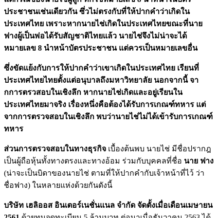
ประชาชนเช่นเดียวกัน ซึ่วไม่ตรงกับที่ให้ปากคำว่าเกิดใน
ประเทศไทย เพราะหากนายไช่เกิดในประเทศไทยขณะที่นาย
ฟางผู้เป็นพ่อได้รับสัญชาติไทยแล้ว นายไช่จึงไม่น่าจะได้
หมายเลข 8 นำหน้าบัตรประชาชน แต่ควรเป็นหมายเลขอื่น
ซึ่งขัดแย้งกับการให้ปากคำว่าเขาเกิดในประเทศไทย เรียนที่
ประเทศไทยไทยตั้งแต่อนุบาลถึงมหาวิทยาลัย นอกจากนี้ จา
กการตรวสอบในเชิงลึก หากนายไช่เกิดและอยู่เรียนใน
ประเทศไทยมาจริง เรื่องหนึ่งคือต้องได้รับการเกณฑ์ทหาร แต่
จากการตรวจสอบในเชิงลึก พบว่านายไช่ไม่ได้เข้ารับการเกณฑ์
ทหาร
ส่วนการตรวจสอบในทางธุรกิจ
เบื้องต้นพบ นายไช่ มีชื่อปรากฎ
เป็นผู้ถือหุ้นทั้งทางตรงและทางอ้อม ร่วมกับบุคคลที่ชื่อ
นาย ฟาง
(น่าจะเป็นบิดาของนายไช่ ตามที่ให้ปากคำกับเจ้าหน้าที่ไว้ ว่า
ชื่อฟาง) ในหลายแห่งด้วยกันดังนี้
บริษัท เฮลิออส อินเตอร์เนชั่นแนล จำกัด
จัดตั้งเมื่อเดือนเมษายน
2561
ด้วยทุนจดทะเบียน 5 ล้านบาท ต่อมาเมื่อธันวาคม 2563 ได้