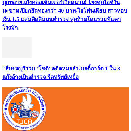
บุกทลายแก๊งคอลเซ็นเตอร์เวียดนาม! โยงซุกไอซ์ใน
มะขามเปียกยึดทองกว่า 40 บาท-ไอโฟนเพียบ สาวหอบ
เงิน 1.5 แสนติดสินบนตำรวจ สุดท้ายโดนรวบทันคา
โรงพัก
“สืบชลบุรีรวบ ‘โชติ’ อดีตหมอลำ-บอดี้การ์ด 1 ใน 3
แก๊งอ้างเป็นตำรวจ รีดทรัพย์เหยื่อ