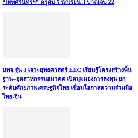
“เทพศิรินทร์ฯ” ครูดับ 5 นักเรียน 3 บาดเจ็บ 22
บทจ.รุ่น 3 เจาะยุทธศาสตร์ EEC เรียนรู้โครงสร้างพื้น
ฐาน–อุตสาหกรรมอนาคต เปิดมุมมองการลงทุน ยก
ระดับศักยภาพเศรษฐกิจไทย เชื่อมโอกาสความร่วมมือ
ไทย-จีน