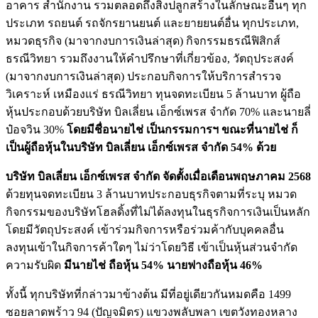
อาคาร สำนักงาน รวมตลอดถึงสิ่งปลูกสร้างในลักษณะอื่นๆ ทุก
ประเภท รถยนต์ รถจักรยานยนต์ และยายยนต์อื่น ทุกประเภท,
หมวดธุรกิจ (มาจากงบการเงินล่าสุด) กิจกรรมธรณีฟิสิกส์
ธรณีวิทยา รวมถึงงานให้คำปรึกษาที่เกี่ยวข้อง, วัตถุประสงค์
(มาจากงบการเงินล่าสุด) ประกอบกิจการให้บริการสำรวจ
วิเคราะห์ เหมืองแร่ ธรณีวิทยา ทุนจดทะเบียน 5 ล้านบาท ผู้ถือ
หุ้นประกอบด้วยบริษัท บิลเลี่ยน เอ็กซ์เพรส จำกัด 70% และนายลี่
ป๋อจวิน 30%
โดยมีชื่อนายไช่ เป็นกรรมการฯ ขณะที่นายไช่ ก็
เป็นผู้ถือหุ้นในบริษัท บิลเลี่ยน เอ็กซ์เพรส จำกัด 54% ด้วย
บริษัท บิลเลี่ยน เอ็กซ์เพรส จำกัด จัดตั้งเมื่อเดือนพฤษภาคม
2568
ด้วยทุนจดทะเบียน 3 ล้านบาทประกอบธุรกิจตามที่ระบุ หมวด
กิจกรรมของบริษัทโฮลดิ้งที่ไม่ได้ลงทุนในธุรกิจการเงินเป็นหลัก
โดยมีวัตถุประสงค์ เข้าร่วมกิจการหรือร่วมค้ากับบุคคลอื่น
ลงทุนเข้าในกิจการค้าใดๆ ไม่ว่าโดยวิธี เข้าเป็นหุ้นส่วนจำกัด
ความรับผิด
มีนายไช่ ถือหุ้น
54%
นายฟางถือหุ้น 46%
ทั้งนี้ ทุกบริษัทที่กล่าวมาข้างต้น มีที่อยู่เดียวกันหมดคือ 1499
ซอยลาดพร้าว 94 (ปัญจมิตร) แขวงพลับพลา เขตวังทองหลาง