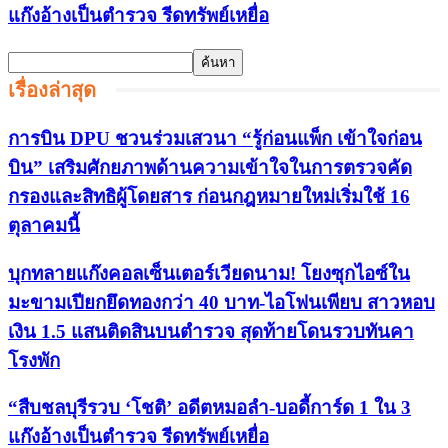
แก๊งอ้างเป็นตำรวจ รีดทรัพย์เหยื่อ
เรื่องล่าสุด
การบิน DPU ชวนร่วมเสวนา “รู้ก่อนแพ็ก เข้าใจก่อน
บิน” เสริมศักยภาพด้านความเข้าใจในการตรวจคัด
กรองและสิทธิผู้โดยสาร ก่อนกฎหมายใหม่เริ่มใช้ 16
ตุลาคมนี้
บุกทลายแก๊งคอลเซ็นเตอร์เวียดนาม! โยงซุกไอซ์ใน
มะขามเปียกยึดทองกว่า 40 บาท-ไอโฟนเพียบ สาวหอบ
เงิน 1.5 แสนติดสินบนตำรวจ สุดท้ายโดนรวบทันคา
โรงพัก
“สืบชลบุรีรวบ ‘โชติ’ อดีตหมอลำ-บอดี้การ์ด 1 ใน 3
แก๊งอ้างเป็นตำรวจ รีดทรัพย์เหยื่อ