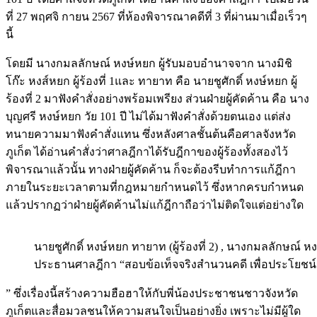
ที่ 27 พฤศจิ กายน 2567 ที่ห้องพิจารณาคดีที่ 3 ที่ผ่านมาเมื่อเร็วๆ
นี้
โดยมี นางกมลลักษณ์ หงษ์หยก ผู้รับมอบอำนาจจาก นางมิชิ
โก๊ะ หงส์หยก ผู้ร้องที่ 1และ ทายาท คือ นายชูศักดิ์ หงษ์หยก ผู้
ร้องที่ 2 มาฟังคำสั่งอย่างพร้อมเพรียง ส่วนฝ่ายผู้คัดค้าน คือ นาง
บุญศรี หงษ์หยก วัย 101 ปี ไม่ได้มาฟังคำสั่งด้วยตนเอง แต่ส่ง
ทนายความมาฟังคำสั่งแทน ซึ่งหลังศาลชั้นต้นคือศาลจังหวัด
ภูเก็ต ได้อ่านคำสั่งว่าศาลฎีกาได้รับฎีกาของผู้ร้องทั้งสองไว้
พิจารณาแล้วนั้น ทางฝ่ายผู้คัดค้าน ก็จะต้องรีบทำการแก้ฎีกา
ภายในระยะเวลาตามที่กฎหมายกำหนดไว้ ซึ่งหากครบกำหนด
แล้วปรากฏว่าฝ่ายผู้คัดค้านไม่แก้ฎีกาถือว่าไม่ติดใจแต่อย่างใด
นายชูศักดิ์ หงษ์หยก ทายาท (ผู้ร้องที่ 2) , นางกมลลักษณ์ หงษ
ประธานศาลฎีกา “สอบข้อเท็จจริงสำนวนคดี เพื่อประโยชน
” ซึ่งเรื่องนี้สร้างความฮือฮาให้กับพี่น้องประชาชนชาวจังหวัด
ภูเก็ตและสื่อมวลชนให้ความสนใจเป็นอย่างยิ่ง เพราะไม่มีผู้ใด