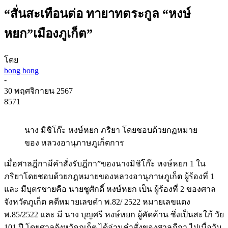
“สั่นสะเทือนต่อ ทายาทตระกูล “หงษ์
หยก”เมืองภูเก็ต”
โดย
bong bong
-
30 พฤศจิกายน 2567
8571
นาง มิชิโก๊ะ หงษ์หยก ภริยา โดยชอบด้วยกฏหมาย
ของ หลวงอานุภาษภูเก็ตการ
เมื่อศาลฎีกามีคำสั่งรับฎีกา”ของนางมิชิโก๊ะ หงษ์หยก 1 ใน
ภริยาโดยชอบด้วยกฎหมายของหลวงอานุภาษภูเก็ต ผู้ร้องที่ 1
และ มีบุตรชายคือ นายชูศักดิ์ หงษ์หยก เป็น ผู้ร้องที่ 2 ของศาล
จังหวัดภูเก็ต คดีหมายเลขดำ พ.82/ 2522 หมายเลขแดง
พ.85/2522 และ มี นาง บุญศรี หงษ์หยก ผู้คัดค้าน ซึ่งเป็นสะใภ้ วัย
101 ปี โดยศาลจังหวัดภูเก็ต ได้อ่านคำสั่งของศาลฎีกา ไปเมื่อวัน