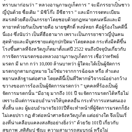
ทราบมาก่อนว่า ” หลวงอานุภาษภูเก็ตการ ” จะมีภรรยาเป็นชาว
ญี่ปุ่นด้วย ชื่อเดิม ” มิชิโก๊ะ อีซีฮารา ” และมีการจดทะเบียน
สมรสด้วยคือเป็นภรรยาโดยชอบด้วยกฎหมายคนหนึ่งและมี
ทายาทด้วยกันเป็นชายคือ นายชูศักดิ์ หงษ์หยก คือผู้ร้องในคดีนี้
นี่เอง ซึ่งนับว่า เป็นที่ฮือฮามาก เพราะเป็นภรรยาชาวญี่ปุ่นคน
สุดท้ายและมีบุตรชายแต่ถูกปกปิดมาโดยตลอด กระทั่งมีคดีขึ้น
โรงขึ้นศาลที่จังหวัดภูเก็ตมาตั้งแต่ปี 2522 จนถึงปัจจุบันเกี่ยวกับ
การจัดการมรดกของหลวงอานุภาษภูเก็ตการ เชื่อว่าทรัพย์
มรดก มี มาก กว่า 10,000 ล้านบาทว่า ผู้ใดจะได้เป็นผู้จัดการ
มรดกถูกตามกฎหมาย ไม่ใช่มาจากการฉ้อฉล หรือ สำแดง
พยานหลักฐานต่อศาล โดยคดีนี้เป็นที่วิพากษ์วิจารณ์อย่างกว้าง
ขวางของการร้องเป็นผู้จัดการมรดกว่า ” บุคคลที่ร้องเป็นผู้
จัดการมรดกนั้น “มีอายุ มากถึง 101 ปี จะจัดการมรดกได้หรือไม่
เพราะมีแต่การมอบอำนาจให้บุคคลอื่น กระทำการแทนตนเอง
ทั้งสิ้น และ ผู้มอบอำนาจวัย101ปีที่จะทำหน้าที่ผู้จัดการมรดกก็ยัง
ไม่เคยปรา กฏ ตัวต่อหน้าศาลจังหวัดภูเก็ต แต่อย่างใด จึงเป็นเริ่
องที่น่าเคลือบแคลงสงสัยอย่างยิ่งว่า” ด้วยวัย 101ปี เกี่ยวกับ
สุขภาพ ,สติสัมป ชัญะ ความสามารถสมบูรณ์ หรือไม่