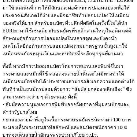
ประเทศทั้งในภูมิภาคเอเชียแปซิฟิกและยุโรปก็ไม่ได้นำ EURion
มาใช้ แต่เน้นที่การให้มีลักษณะต่อต้านการปลอมแปลงเพื่อให้
ประชาชนสังเกตได้ง่ายและมิจฉาชีพทำปลอมแปลงให้เหมือน
ของจริงได้ยาก สำหรับธนบัตรที่ระลึกที่ผลิตในครั้งนี้ไม่ได้นำ
EURion มาใช้เช่นเดียวกับธนบัตรที่ระลึกส่วนใหญ่ในอดีต แต่มี
ลักษณะต่อต้านการปลอมแปลงในหลายจุดและยังคงนำ
เทคโนโลยีต่อต้านการปลอมแปลงตามมาตรฐานขั้นสูงมาใช้
เหมือนธนบัตรหมุนเวียนและธนบัตรที่ระลึกทุกรุ่นที่ผ่านมา
ทั้งนี้ หากมีการปลอมธนบัตรโดยการสแกนและพิมพ์ขึ้นมา
กระดาษและหมึกที่ใช้ ตลอดจนลายน้ำนั้นจะไม่มีทางทำให้
เหมือนธนบัตรจริงได้ ประชาชนสามารถสังเกตความแตกต่างได้
ทันทีว่าเป็นธนบัตรปลอมด้วยการ “สัมผัส ยกส่อง พลิกเอียง” ซึ่ง
สามารถตรวจง่าย ๆ ด้วยตนเอง ดังนี้
• สัมผัสความนูนของการพิมพ์บอกชนิดราคาที่มุมธนบัตรและ
คำว่ารัฐบาลไทย
• ยกส่องลายน้ำที่อยู่ในเนื้อกระดาษธนบัตรชนิดราคา 100 บาท
จะมองเห็นพระบรมสาทิสลักษณ์ และธนบัตรชนิดราคา 1000
บาทจะเห็นลายน้ำอักษรพระปรมาภิไธย ว.ป.ร.