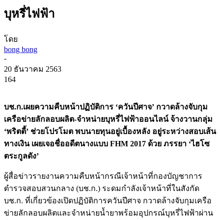
บุหรี่ไฟฟ้า
โดย
bong bong
-
20 ธันวาคม 2563
164
บช.ก.เผยความคืบหน้าปฏิบัติการ ‘ควันปีศาจ’ กวาดล้างจับกุม
เครือข่ายลักลอบผลิต-จำหน่ายบุหรี่ไฟฟ้าออนไลน์ จ้างวานกลุ่ม
‘พริตตี้’ ช่วยโปรโมต พบนายทุนอยู่เบื้องหลัง อยู่ระหว่างสอบเส้น
ทางเงิน เผยเจอชื่ออดีตนางแบบ FHM 2017 ด้วย ภรรยา ‘ไฮโซ
ตระกูลดัง’
ผู้สื่อข่าวรายงานความคืบหน้ากรณีเจ้าหน้าที่กองบัญชาการ
ตำรวจสอบสวนกลาง (บช.ก.) ระดมกำลังเจ้าหน้าที่ในสังกัด
บช.ก. ที่เกี่ยวข้องเปิดปฏิบัติการควันปีศาจ กวาดล้างจับกุมเครือ
ข่ายลักลอบผลิตและจำหน่ายน้ำยาพร้อมอุปกรณ์บุหรี่ไฟฟ้าผ่าน