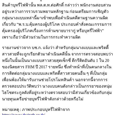
สินค้าบุหรี่ไฟฟ้านั้น พล.ต.ท.ต่อศักดิ์ กล่าวว่า พนักงานสอบสวน
อยู่ระหว่างการรวบรวมพยานหลักฐาน ก่อนเตรียมการเชิญตัว
กลุ่มนางแบบเหล่านี้มาเข้าพบเพื่อดำเนินคดีตามฐานความผิด
เกี่ยวกับ “พ.ร.บ.คุ้มครองผู้บริโภค ประกอบคำสั่งคณะกรรมการ
คุ้มครองผู้บริโภคเรื่องการห้ามขายบารากู่ หรือบุหรี่ไฟฟ้า”
เพราะถือว่ามีส่วนร่วมในการกระทำความผิด
รายงานข่าวจาก บช.ก. แจ้งว่า สำหรับกลุ่มนางแบบและพริตตี้
สาวสวยที่จะถูกเรียกตัวมาดำเนินคดีนั้น จากการตรวจสอบพบว่า
หนึ่งในนั้นเป็นนางแบบสาวสวยสุดเซ็กซี่ ดีกรีติดอันดับ 1 ใน 20
ของนิตยสาร FHM ปี 2017 รายหนึ่ง ซึ่งทำหน้าที่เป็นคนกลางใน
การติดต่อกลุ่มนางแบบและพริตตี้สาวสวยคนอื่น ๆ ที่เป็นกลุ่ม
เพื่อนพ้องให้มารับงานช่วยโปรโมทสินค้า นอกจากนี้จากการ
ตรวจสอบประวัติพบว่า นางแบบคนดังกล่าวเป็นภรรยาของหนุ่ม
ไฮโซตระกูลดังที่อยู่ระหว่างตรวจสอบว่ามีส่วนเกี่ยวข้องกับกลุ่ม
นายทุนเครือข่ายบุหรี่ไฟฟ้าดังกล่าวด้วยหรือไม่
หมายเหตุ : ภาพประกอบบุหรี่ไฟฟ้าจาก
https://www.thairath.co.th/