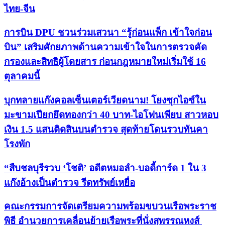
ไทย-จีน
การบิน DPU ชวนร่วมเสวนา “รู้ก่อนแพ็ก เข้าใจก่อน
บิน” เสริมศักยภาพด้านความเข้าใจในการตรวจคัด
กรองและสิทธิผู้โดยสาร ก่อนกฎหมายใหม่เริ่มใช้ 16
ตุลาคมนี้
บุกทลายแก๊งคอลเซ็นเตอร์เวียดนาม! โยงซุกไอซ์ใน
มะขามเปียกยึดทองกว่า 40 บาท-ไอโฟนเพียบ สาวหอบ
เงิน 1.5 แสนติดสินบนตำรวจ สุดท้ายโดนรวบทันคา
โรงพัก
“สืบชลบุรีรวบ ‘โชติ’ อดีตหมอลำ-บอดี้การ์ด 1 ใน 3
แก๊งอ้างเป็นตำรวจ รีดทรัพย์เหยื่อ
คณะกรรมการจัดเตรียมความพร้อมขบวนเรือพระราช
พิธี อำนวยการเคลื่อนย้ายเรือพระที่นั่งสุพรรณหงส์