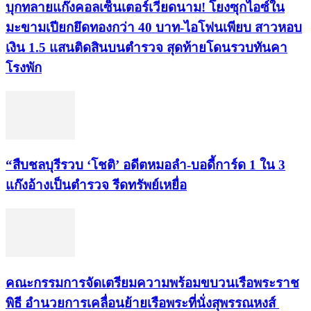
บุกทลายแก๊งคอลเซ็นเตอร์เวียดนาม! โยงซุกไอซ์ใน
มะขามเปียกยึดทองกว่า 40 บาท-ไอโฟนเพียบ สาวหอบ
เงิน 1.5 แสนติดสินบนตำรวจ สุดท้ายโดนรวบทันคา
โรงพัก
“สืบชลบุรีรวบ ‘โชติ’ อดีตหมอลำ-บอดี้การ์ด 1 ใน 3
แก๊งอ้างเป็นตำรวจ รีดทรัพย์เหยื่อ
คณะกรรมการจัดเตรียมความพร้อมขบวนเรือพระราช
พิธี อำนวยการเคลื่อนย้ายเรือพระที่นั่งสุพรรณหงส์