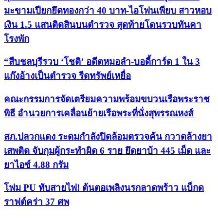
มะขามเปียกยึดทองกว่า 40 บาท-ไอโฟนเพียบ สาวหอบ
เงิน 1.5 แสนติดสินบนตำรวจ สุดท้ายโดนรวบทันคา
โรงพัก
“สืบชลบุรีรวบ ‘โชติ’ อดีตหมอลำ-บอดี้การ์ด 1 ใน 3
แก๊งอ้างเป็นตำรวจ รีดทรัพย์เหยื่อ
คณะกรรมการจัดเตรียมความพร้อมขบวนเรือพระราช
พิธี อำนวยการเคลื่อนย้ายเรือพระที่นั่งสุพรรณหงส์
สภ.ปลวกแดง ระดมกำลังปิดล้อมตรวจค้น กวาดล้างยา
เสพติด จับกุมผู้กระทำผิด 6 ราย ยึดยาบ้า 445 เม็ด และ
ยาไอซ์ 4.88 กรัม
โฟม PU ทับสายไฟ! ต้นตอเพลิงนรกลาดพร้าว แบ็กด
ราฟต์คร่า 37 ศพ