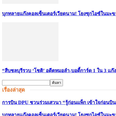
บุกทลายแก๊งคอลเซ็นเตอร์เวียดนาม! โยงซุกไอซ์ในมะ
“สืบชลบุรีรวบ ‘โชติ’ อดีตหมอลำ-บอดี้การ์ด 1 ใน 3 แก๊ง
เรื่องล่าสุด
การบิน DPU ชวนร่วมเสวนา “รู้ก่อนแพ็ก เข้าใจก่อนบิ
บุกทลายแก๊งคอลเซ็นเตอร์เวียดนาม! โยงซุกไอซ์ในมะ