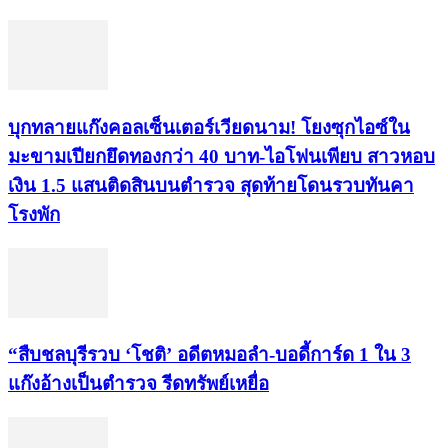
บุกทลายแก๊งคอลเซ็นเตอร์เวียดนาม! โยงซุกไอซ์ใน
มะขามเปียกยึดทองกว่า 40 บาท-ไอโฟนเพียบ สาวหอบ
เงิน 1.5 แสนติดสินบนตำรวจ สุดท้ายโดนรวบทันคา
โรงพัก
“สืบชลบุรีรวบ ‘โชติ’ อดีตหมอลำ-บอดี้การ์ด 1 ใน 3
แก๊งอ้างเป็นตำรวจ รีดทรัพย์เหยื่อ