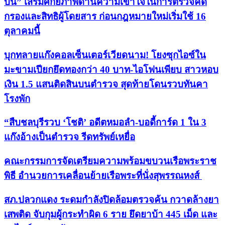
บิน” เสริมศักยภาพด้านความเข้าใจในการตรวจคัด
กรองและสิทธิผู้โดยสาร ก่อนกฎหมายใหม่เริ่มใช้ 16
ตุลาคมนี้
บุกทลายแก๊งคอลเซ็นเตอร์เวียดนาม! โยงซุกไอซ์ใน
มะขามเปียกยึดทองกว่า 40 บาท-ไอโฟนเพียบ สาวหอบ
เงิน 1.5 แสนติดสินบนตำรวจ สุดท้ายโดนรวบทันคา
โรงพัก
“สืบชลบุรีรวบ ‘โชติ’ อดีตหมอลำ-บอดี้การ์ด 1 ใน 3
แก๊งอ้างเป็นตำรวจ รีดทรัพย์เหยื่อ
คณะกรรมการจัดเตรียมความพร้อมขบวนเรือพระราช
พิธี อำนวยการเคลื่อนย้ายเรือพระที่นั่งสุพรรณหงส์
สภ.ปลวกแดง ระดมกำลังปิดล้อมตรวจค้น กวาดล้างยา
เสพติด จับกุมผู้กระทำผิด 6 ราย ยึดยาบ้า 445 เม็ด และ