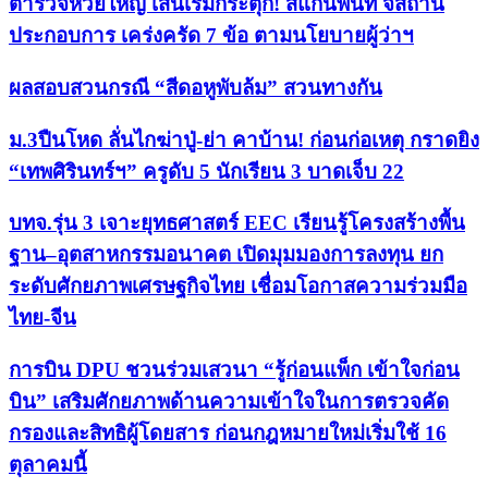
ตำรวจห้วยใหญ่ เส้นเริ่มกระตุก! สแกนพื้นที่ จี้สถาน
ประกอบการ เคร่งครัด 7 ข้อ ตามนโยบายผู้ว่าฯ
ผลสอบสวนกรณี “สีดอหูพับล้ม” สวนทางกัน
ม.3ปืนโหด ลั่นไกฆ่าปู่-ย่า คาบ้าน! ก่อนก่อเหตุ กราดยิง
“เทพศิรินทร์ฯ” ครูดับ 5 นักเรียน 3 บาดเจ็บ 22
บทจ.รุ่น 3 เจาะยุทธศาสตร์ EEC เรียนรู้โครงสร้างพื้น
ฐาน–อุตสาหกรรมอนาคต เปิดมุมมองการลงทุน ยก
ระดับศักยภาพเศรษฐกิจไทย เชื่อมโอกาสความร่วมมือ
ไทย-จีน
การบิน DPU ชวนร่วมเสวนา “รู้ก่อนแพ็ก เข้าใจก่อน
บิน” เสริมศักยภาพด้านความเข้าใจในการตรวจคัด
กรองและสิทธิผู้โดยสาร ก่อนกฎหมายใหม่เริ่มใช้ 16
ตุลาคมนี้