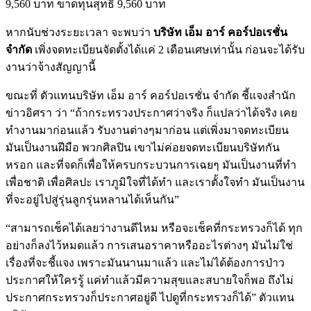
9,560 บาท ขาดทุนสุทธิ 9,560 บาท
หากนับช่วงระยะเวลา จะพบว่า
บริษัท เอ็ม อาร์ คอร์ปอเรชั่น
จำกัด
เพิ่งจดทะเบียนจัดตั้งได้แค่ 2 เดือนเศษเท่านั้น ก่อนจะได้รับ
งานว่าจ้างสัญญานี้
ขณะที่ ตัวแทนบริษัท เอ็ม อาร์ คอร์ปอเรชั่น จำกัด ชี้แจงสำนัก
ข่าวอิศรา ว่า “ถ้ากระทรวงประกาศว่าจริง ก็แปลว่าได้จริง เคย
ทำงานมาก่อนแล้ว รับงานต่างๆมาก่อน แต่เพิ่งมาจดทะเบียน
มันเป็นงานฝีมือ พวกศิลปิน เขาไม่ค่อยจดทะเบียนบริษัทกัน
หรอก และที่จดก็เพื่อให้ครบกระบวนการเฉยๆ มันเป็นงานที่ทำ
เพื่อชาติ เพื่อศิลปะ เราภูมิใจที่ได้ทำ และเราตั้งใจทำ มันเป็นงาน
ที่จะอยู่ไปสู่รุ่นลูกรุ่นหลานได้เห็นกัน”
“สามารถเช็คได้เลยว่างานดีไหม หรือจะเช็คที่กระทรวงก็ได้ ทุก
อย่างก็ลงไว้หมดแล้ว การเสนอราคาหรืออะไรต่างๆ มันไม่ใช่
เรื่องที่จะชี้แจง เพราะมันนานมาแล้ว และไม่ได้ต้องการป่าว
ประกาศให้ใครรู้ แค่ทำแล้วมีความสุขและสบายใจก็พอ ถึงไม่
ประกาศกระทรวงก็ประกาศอยู่ดี ไปดูที่กระทรวงก็ได้” ตัวแทน