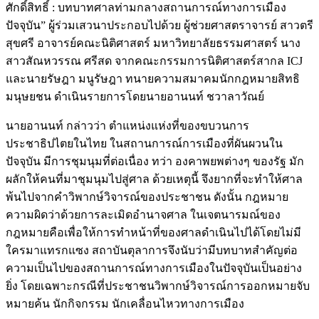
ศักดิ์สิทธิ์ : บทบาทศาลท่ามกลางสถานการณ์ทางการเมือง
ปัจจุบัน” ผู้ร่วมเสวนาประกอบไปด้วย ผู้ช่วยศาสตราจารย์ สาวตรี
สุขศรี อาจารย์คณะนิติศาสตร์ มหาวิทยาลัยธรรมศาสตร์ นาง
สาวสัณหวรรณ ศรีสด จากคณะกรรมการนิติศาสตร์สากล ICJ
และนายรัษฎา มนูรัษฎา ทนายความสมาคมนักกฎหมายสิทธิ
มนุษยชน ดำเนินรายการโดยนายอานนท์ ชวาลาวัณย์
นายอานนท์ กล่าวว่า ตำแหน่งแห่งที่ของขบวนการ
ประชาธิปไตยในไทย ในสถานการณ์การเมืองที่ผันผวนใน
ปัจจุบัน มีการชุมนุมที่ต่อเนื่อง ทว่า องคาพยพต่างๆ ของรัฐ มัก
ผลักให้คนที่มาชุมนุมไปสู่ศาล ด้วยเหตุนี้ จึงยากที่จะทำให้ศาล
พ้นไปจากคำวิพากษ์วิจารณ์ของประชาชน ดังนั้น กฎหมาย
ความผิดว่าด้วยการละเมิดอำนาจศาล ในเจตนารมณ์ของ
กฎหมายคือเพื่อให้การทำหน้าที่ของศาลดำเนินไปได้โดยไม่มี
ใครมาแทรกแซง สถาบันตุลาการจึงนับว่ามีบทบาทสำคัญต่อ
ความเป็นไปของสถานการณ์ทางการเมืองในปัจจุบันเป็นอย่าง
ยิ่ง โดยเฉพาะกรณีที่ประชาชนวิพากษ์วิจารณ์การออกหมายจับ
หมายค้น นักกิจกรรม นักเคลื่อนไหวทางการเมือง