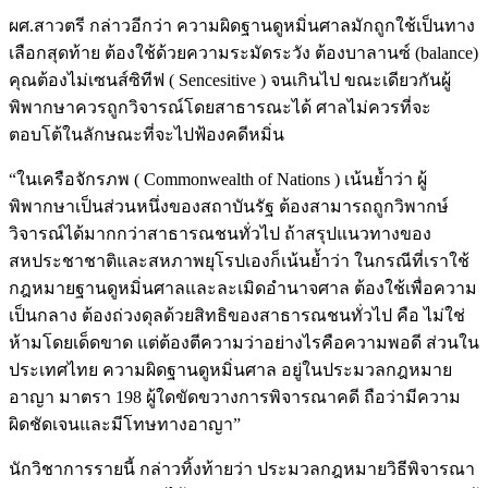
ผศ.สาวตรี กล่าวอีกว่า ความผิดฐานดูหมิ่นศาลมักถูกใช้เป็นทาง
เลือกสุดท้าย ต้องใช้ด้วยความระมัดระวัง ต้องบาลานซ์ (balance)
คุณต้องไม่เซนส์ซิทีฟ ( Sencesitive ) จนเกินไป ขณะเดียวกันผู้
พิพากษาควรถูกวิจารณ์โดยสาธารณะได้ ศาลไม่ควรที่จะ
ตอบโต้ในลักษณะที่จะไปฟ้องคดีหมิ่น
“ในเครือจักรภพ ( Commonwealth of Nations ) เน้นย้ำว่า ผู้
พิพากษาเป็นส่วนหนึ่งของสถาบันรัฐ ต้องสามารถถูกวิพากษ์
วิจารณ์ได้มากกว่าสาธารณชนทั่วไป ถ้าสรุปแนวทางของ
สหประชาชาติและสหภาพยุโรปเองก็เน้นย้ำว่า ในกรณีที่เราใช้
กฎหมายฐานดูหมิ่นศาลและละเมิดอำนาจศาล ต้องใช้เพื่อความ
เป็นกลาง ต้องถ่วงดุลด้วยสิทธิของสาธารณชนทั่วไป คือ ไม่ใช่
ห้ามโดยเด็ดขาด แต่ต้องตีความว่าอย่างไรคือความพอดี ส่วนใน
ประเทศไทย ความผิดฐานดูหมิ่นศาล อยู่ในประมวลกฎหมาย
อาญา มาตรา 198 ผู้ใดขัดขวางการพิจารณาคดี ถือว่ามีความ
ผิดชัดเจนและมีโทษทางอาญา”
นักวิชาการรายนี้ กล่าวทิ้งท้ายว่า ประมวลกฎหมายวิธีพิจารณา