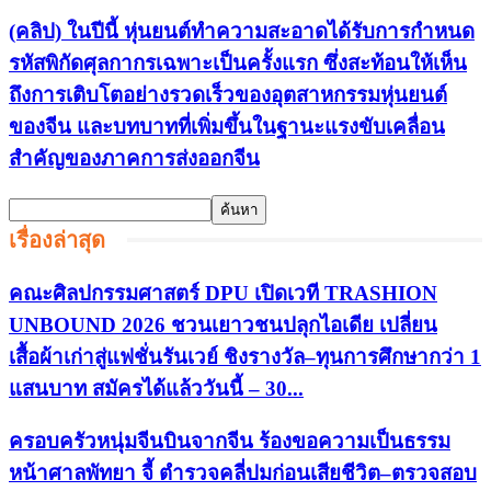
(คลิป) ในปีนี้ หุ่นยนต์ทำความสะอาดได้รับการกำหนด
รหัสพิกัดศุลกากรเฉพาะเป็นครั้งแรก ซึ่งสะท้อนให้เห็น
ถึงการเติบโตอย่างรวดเร็วของอุตสาหกรรมหุ่นยนต์
ของจีน และบทบาทที่เพิ่มขึ้นในฐานะแรงขับเคลื่อน
สำคัญของภาคการส่งออกจีน
เรื่องล่าสุด
คณะศิลปกรรมศาสตร์ DPU เปิดเวที TRASHION
UNBOUND 2026 ชวนเยาวชนปลุกไอเดีย เปลี่ยน
เสื้อผ้าเก่าสู่แฟชั่นรันเวย์ ชิงรางวัล–ทุนการศึกษากว่า 1
แสนบาท สมัครได้แล้ววันนี้ – 30...
ครอบครัวหนุ่มจีนบินจากจีน ร้องขอความเป็นธรรม
หน้าศาลพัทยา จี้ ตำรวจคลี่ปมก่อนเสียชีวิต–ตรวจสอบ