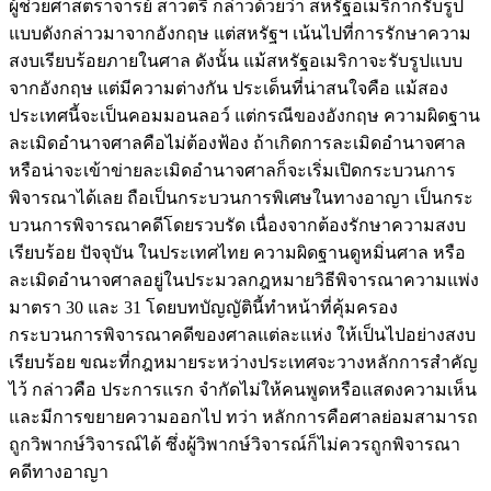
ผู้ช่วยศาสตราจารย์ สาวตรี กล่าวด้วยว่า สหรัฐอเมริกาก็รับรูป
แบบดังกล่าวมาจากอังกฤษ แต่สหรัฐฯ เน้นไปที่การรักษาความ
สงบเรียบร้อยภายในศาล ดังนั้น แม้สหรัฐอเมริกาจะรับรูปแบบ
จากอังกฤษ แต่มีความต่างกัน ประเด็นที่น่าสนใจคือ แม้สอง
ประเทศนี้จะเป็นคอมมอนลอว์ แต่กรณีของอังกฤษ ความผิดฐาน
ละเมิดอำนาจศาลคือไม่ต้องฟ้อง ถ้าเกิดการละเมิดอำนาจศาล
หรือน่าจะเข้าข่ายละเมิดอำนาจศาลก็จะเริ่มเปิดกระบวนการ
พิจารณาได้เลย ถือเป็นกระบวนการพิเศษในทางอาญา เป็นกระ
บวนการพิจารณาคดีโดยรวบรัด เนื่องจากต้องรักษาความสงบ
เรียบร้อย ปัจจุบัน ในประเทศไทย ความผิดฐานดูหมิ่นศาล หรือ
ละเมิดอำนาจศาลอยู่ในประมวลกฎหมายวิธีพิจารณาความแพ่ง
มาตรา 30 และ 31 โดยบทบัญญัตินี้ทำหน้าที่คุ้มครอง
กระบวนการพิจารณาคดีของศาลแต่ละแห่ง ให้เป็นไปอย่างสงบ
เรียบร้อย ขณะที่กฎหมายระหว่างประเทศจะวางหลักการสำคัญ
ไว้ กล่าวคือ ประการแรก จำกัดไม่ให้คนพูดหรือแสดงความเห็น
และมีการขยายความออกไป ทว่า หลักการคือศาลย่อมสามารถ
ถูกวิพากษ์วิจารณ์ได้ ซึ่งผู้วิพากษ์วิจารณ์ก็ไม่ควรถูกพิจารณา
คดีทางอาญา