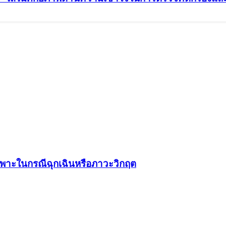
ฉพาะในกรณีฉุกเฉินหรือภาวะวิกฤต