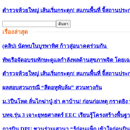
ตำรวจห้วยใหญ่ เส้นเริ่มกระตุก! สแกนพื้นที่ จี้สถานปร
เรื่องล่าสุด
(คลิป) นัดพบในบูรพาทิศ ก้าวสู่อนาคตร่วมกัน
ทัพเรือจัดอบรมทักษะดูแลกำลังพลด้านสุขภาพจิต โดยเ
ตำรวจห้วยใหญ่ เส้นเริ่มกระตุก! สแกนพื้นที่ จี้สถานปร
ผลสอบสวนกรณี “สีดอหูพับล้ม” สวนทางกัน
ม.3ปืนโหด ลั่นไกฆ่าปู่-ย่า คาบ้าน! ก่อนก่อเหตุ กราดยิง 
บทจ.รุ่น 3 เจาะยุทธศาสตร์ EEC เรียนรู้โครงสร้างพื
การบิน DPU ชวนร่วมเสวนา “รู้ก่อนแพ็ก เข้าใจก่อนบิ