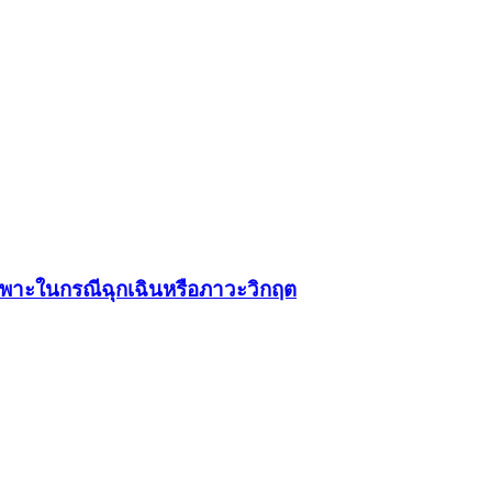
ฉพาะในกรณีฉุกเฉินหรือภาวะวิกฤต