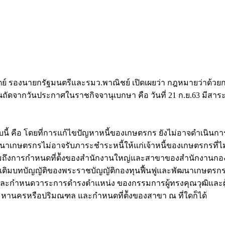
ิปัตย์ รองนายกรัฐมนตรีและรมว.พาณิชย์ เปิดเผยว่า กฎหมายว่าด้ว
วันถัดจากวันประกาศในราชกิจจานุเบกษา คือ วันที่ 21 ก.ย.63 มีสาร
ับนี้ คือ โดยที่การแก้ไขปัญหาหนี้ของเกษตรกร ยังไม่อาจดำเนิ
พัฒนาเกษตรกรไม่อาจรับภาระชำระหนี้ให้แก่เจ้าหนี้ของเกษตรกรที่ไ
วมถึงการกำหนดที่ต้ังของสำนักงานใหญ่และสาขาของสำนักงานก
่มเติมบทบัญญัติของพระราชบัญญัติกองทุนฟื้นฟูและพัฒนาเกษตรกร
ด้ และกำหนดวาระการดำรงตำแหน่ง ของกรรมการผู้ทรงคุณวุฒิและผ
หานครหรือปริมณฑล และกำหนดที่ต้ังของสาขา ณ ที่ใดก็ได้