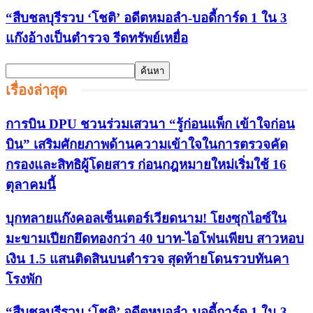
“สืบชลบุรีรวบ ‘โชติ’ อดีตหมอลำ-บอดี้การ์ด 1 ใน 3
แก๊งอ้างเป็นตำรวจ รีดทรัพย์เหยื่อ
เรื่องล่าสุด
การบิน DPU ชวนร่วมเสวนา “รู้ก่อนแพ็ก เข้าใจก่อน
บิน” เสริมศักยภาพด้านความเข้าใจในการตรวจคัด
กรองและสิทธิผู้โดยสาร ก่อนกฎหมายใหม่เริ่มใช้ 16
ตุลาคมนี้
บุกทลายแก๊งคอลเซ็นเตอร์เวียดนาม! โยงซุกไอซ์ใน
มะขามเปียกยึดทองกว่า 40 บาท-ไอโฟนเพียบ สาวหอบ
เงิน 1.5 แสนติดสินบนตำรวจ สุดท้ายโดนรวบทันคา
โรงพัก
“สืบชลบุรีรวบ ‘โชติ’ อดีตหมอลำ-บอดี้การ์ด 1 ใน 3