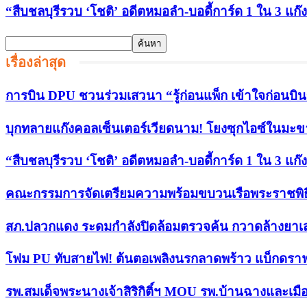
“สืบชลบุรีรวบ ‘โชติ’ อดีตหมอลำ-บอดี้การ์ด 1 ใน 3 แก๊ง
เรื่องล่าสุด
การบิน DPU ชวนร่วมเสวนา “รู้ก่อนแพ็ก เข้าใจก่อนบิ
บุกทลายแก๊งคอลเซ็นเตอร์เวียดนาม! โยงซุกไอซ์ในมะ
“สืบชลบุรีรวบ ‘โชติ’ อดีตหมอลำ-บอดี้การ์ด 1 ใน 3 แก๊ง
คณะกรรมการจัดเตรียมความพร้อมขบวนเรือพระราชพิธี อ
สภ.ปลวกแดง ระดมกำลังปิดล้อมตรวจค้น กวาดล้างยาเสพติ
โฟม PU ทับสายไฟ! ต้นตอเพลิงนรกลาดพร้าว แบ็กดราฟ
รพ.สมเด็จพระนางเจ้าสิริกิติ์ฯ MOU รพ.บ้านฉางและเม