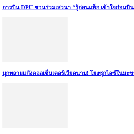
การบิน DPU ชวนร่วมเสวนา “รู้ก่อนแพ็ก เข้าใจก่อนบิ
บุกทลายแก๊งคอลเซ็นเตอร์เวียดนาม! โยงซุกไอซ์ในมะ