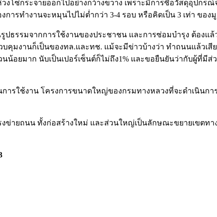
่ห่วงโซ่กระจายออกไปอย่างกว้างขวาง เพราะมีการซื้อวัสดุอุปกรณ์จาก
ารทำงานจะหมุนไปไม่ตํ่ากว่า 3-4 รอบ หรือคิดเป็น 3 เท่า ของมู
ูปธรรมจากการใช้งานของประชาชน และการซ่อมบำรุง ต้องแล้วเส
ควบคุมงานก็เป็นของทล.และทช. แม้จะมีข่าวบ้างว่า ทำถนนแล้วเสีย
น้อยมาก นับเป็นเปอร์เซ็นต์ก็ไม่ถึง1% และขอยืนยันว่ากับผู้ที่
ะในการใช้งาน โครงการขนาดใหญ่ของกรมทางหลวงที่จะดำเนินการใน
โครงข่ายถนน ทั้งก่อสร้างใหม่ และส่วนใหญ่เป็นลักษณะขยายเขตทาง ช
3