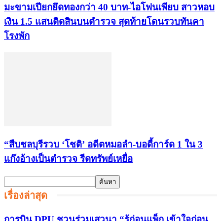
มะขามเปียกยึดทองกว่า 40 บาท-ไอโฟนเพียบ สาวหอบ
เงิน 1.5 แสนติดสินบนตำรวจ สุดท้ายโดนรวบทันคา
โรงพัก
“สืบชลบุรีรวบ ‘โชติ’ อดีตหมอลำ-บอดี้การ์ด 1 ใน 3
แก๊งอ้างเป็นตำรวจ รีดทรัพย์เหยื่อ
เรื่องล่าสุด
การบิน DPU ชวนร่วมเสวนา “รู้ก่อนแพ็ก เข้าใจก่อน