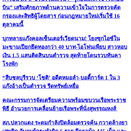
บิน” เสริมศักยภาพด้านความเข้าใจในการตรวจคัด
กรองและสิทธิผู้โดยสาร ก่อนกฎหมายใหม่เริ่มใช้ 16
ตุลาคมนี้
บุกทลายแก๊งคอลเซ็นเตอร์เวียดนาม! โยงซุกไอซ์ใน
มะขามเปียกยึดทองกว่า 40 บาท-ไอโฟนเพียบ สาวหอบ
เงิน 1.5 แสนติดสินบนตำรวจ สุดท้ายโดนรวบทันคา
โรงพัก
“สืบชลบุรีรวบ ‘โชติ’ อดีตหมอลำ-บอดี้การ์ด 1 ใน 3
แก๊งอ้างเป็นตำรวจ รีดทรัพย์เหยื่อ
คณะกรรมการจัดเตรียมความพร้อมขบวนเรือพระราช
พิธี อำนวยการเคลื่อนย้ายเรือพระที่นั่งสุพรรณหงส์
สภ.ปลวกแดง ระดมกำลังปิดล้อมตรวจค้น กวาดล้างยา