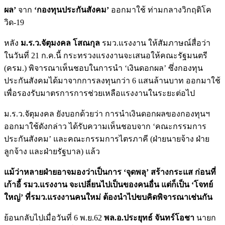
ผล’
จาก
‘กองทุนประกันสังคม’
ออกมาใช้ ท่ามกลางวิกฤติโค
วิด-19
หลัง
ม.ร.ว.จัตุมงคล โสณกุล
รมว.แรงงาน ให้สัมภาษณ์สื่อว่า
ในวันที่ 21 ก.ค.นี้ กระทรวงแรงงานจะเสนอให้คณะรัฐมนตรี
(ครม.) พิจารณาเห็นชอบในการนำ ‘เงินดอกผล’ ซึ่งกองทุน
ประกันสังคมได้มาจากการลงทุนกว่า 6 แสนล้านบาท ออกมาใช้
เพื่อรองรับมาตรการการช่วยเหลือแรงงานในระยะต่อไป
ม.ร.ว.จัตุมงคล ยังบอกด้วยว่า การนำเงินดอกผลของกองทุนฯ
ออกมาใช้ดังกล่าว ได้รับความเห็นชอบจาก ‘คณะกรรมการ
ประกันสังคม’ และคณะกรรมการไตรภาคี (ฝ่ายนายจ้าง ฝ่าย
ลูกจ้าง และฝ่ายรัฐบาล) แล้ว
แม้ว่าหลายฝ่ายอาจมองว่าเป็นการ ‘จุดพลุ’ สร้างกระแส ก่อนที่
เก้าอี้ รมว.แรงงาน จะเปลี่ยนไปเป็นของคนอื่น แต่ก็เป็น ‘โจทย์
ใหญ่’ ที่รมว.แรงงานคนใหม่ ต้องนำไปขบคิดพิจารณาเช่นกัน
ย้อนกลับไปเมื่อวันที่ 6 พ.ย.62
พล.อ.ประยุทธ์ จันทร์โอชา
นายก