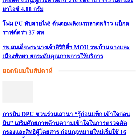
เสพติด จับกุมผู้กระทำผิด 6 ราย ยึดยาบ้า 445 เม็ด และ
ยาไอซ์ 4.88 กรัม
โฟม PU ทับสายไฟ! ต้นตอเพลิงนรกลาดพร้าว แบ็กด
ราฟต์คร่า 37 ศพ
รพ.สมเด็จพระนางเจ้าสิริกิติ์ฯ MOU รพ.บ้านฉางและ
เมืองพัทยา ยกระดับคุณภาพการให้บริการ
ยอดนิยมในสัปดาห์
การบิน DPU ชวนร่วมเสวนา “รู้ก่อนแพ็ก เข้าใจก่อน
บิน” เสริมศักยภาพด้านความเข้าใจในการตรวจคัด
กรองและสิทธิผู้โดยสาร ก่อนกฎหมายใหม่เริ่มใช้ 16