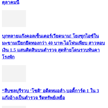
ตุลาคมนี้
บุกทลายแก๊งคอลเซ็นเตอร์เวียดนาม! โยงซุกไอซ์ใน
มะขามเปียกยึดทองกว่า 40 บาท-ไอโฟนเพียบ สาวหอบ
เงิน 1.5 แสนติดสินบนตำรวจ สุดท้ายโดนรวบทันคา
โรงพัก
“สืบชลบุรีรวบ ‘โชติ’ อดีตหมอลำ-บอดี้การ์ด 1 ใน 3
แก๊งอ้างเป็นตำรวจ รีดทรัพย์เหยื่อ