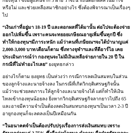
กองทุนฯ ซึ่งมีผู้แทนจาก 3 ฝ่าย ว่าจะนำเงินดอกผลส่วนมาใช้
หรือไม่ และช่วยเหลือสมาชิกอย่างไร ซึ่งต้องพิจารณาเป็นเรื่องๆ
ไป
“เงินเก่าที่อยู่มา 18-19 ปี และดอกผลที่ได้มานั้น ต่อไปจะต้องจ่าย
ออกไปเพิ่มขึ้น เพราะคนจะทยอยเกษียณอายุเพิ่มขึ้นทุกปี ซึ่ง
ทำให้กองทุนฯมีภาระหนัก แม้ว่าคนที่เกษียณฯจะได้บำนาญแค่
2,000-3,000 บาท/เดือนก็ตาม ซึ่งทางจุฬาฯและทีดีอาร์ไอ เคย
ประเมินการณ์ว่า กองทุนจะไม่มีเงินเหลือจ่ายภายใน 20 ปี ใน
กรณีที่ไม่ทำอะไรเลย”
ยงยุทธกล่าว
อย่างไรก็ตาม ยงยุทธ เป็นห่วงว่า กรณีการลดเงินสมทบในส่วน
ของลูกจ้างและนายจ้างลง ในกรณีที่เกิดวิกฤติเศรษฐกิจนั้น
แม้ว่าจะช่วยลดภาระให้ลูกจ้างและนายจ้างได้ แต่ก็ทำให้เงิน
ไหลเข้ากองทุนน้อยลง ยิ่งหากวิกฤติเศรษฐกิจลากยาวไปถึง 65
และอาจมีความจำเป็นต้องลดเงินสมทบกองทุนฯเป็นเวลา 2-3 ปี
อายุกองทุนก็จะลดลงเป็นปีเหมือนกัน
“ในอนาคตจำเป็นต้องปรับปรุงเรื่องการส่งเงินสมทบ เพราะ