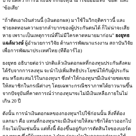
บ้าง แต่ทว่าการนำเงินจากกองทุนฯมาใช้ย่อมมีทั้ง ‘ข้อดี’ และ
‘ข้อเสีย’
“ถ้าตัดเอาเงินส่วนนี้ (เงินดอกผล) มาใช้ในวิกฤติคราวนี้ และ
ช่วยลดทอนความยากลำบากของผู้ประกันตนได้ ก็ไม่น่าจะเสีย
หาย เพราะเป็นเหตุการณ์ที่ไม่มีใครคาดหมายมาก่อน”
ยงยุทธ
แฉล้มวงษ์
ผู้อำนวยการวิจัย ด้านการพัฒนาแรงงาน สถาบันวิจัย
เพื่อการพัฒนาประเทศไทย (ทีดีอาร์ไอ)
ยงยุทธ อธิบายต่อว่า ปกติแล้วเงินดอกผลที่กองทุนประกันสังคม
ได้รับจากการลงทุน จะนำไปเพิ่มสิทธิประโยชน์ให้กับผู้ประกัน
ตน หรือสะสมไว้ในกองทุนฯ ซึ่งทำให้กองทุนฯมีเงินจ่ายชดเชย
ให้สมาชิกในกรณีต่างๆ โดยเฉพาะกรณีชราภาพได้ยาวนานขึ้น
จากปัจจุบันที่คาดการณ์ว่ากองทุนฯจะไม่มีเงินเหลือภายในไม่
เกิน 20 ปี
ดังนั้น การนำเงินดอกผลของกองทุนฯไปใช้ก่อนนั้น สิ่งที่ต้อง
แลกมา คือ แทนที่กองทุนฯจะมีเงินจ่ายให้สมาชิกได้ยาวออกไป
ก็จะไม่เป็นเช่นนั้น แต่ทั้งนี้ ต้องขึ้นอยู่กับการตัดสินใจของบอร์ด