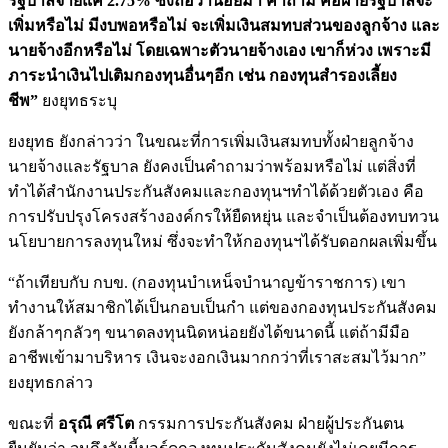
รัฐบาลจ่ายแค่ 2.75% ซึ่งถือว่าน้อยมา คำถาม คือฝ่ายรัฐบาลจะ
เพิ่มหรือไม่ มีงบพอหรือไม่ จะเพิ่มเงินสมทบส่วนของลูกจ้าง และ
นายจ้างอีกหรือไม่ โดยเฉพาะตัวนายจ้างเอง เขาก็ห่วง เพราะมี
ภาระนำเงินไปเติมกองทุนอื่นๆอีก เช่น กองทุนสำรองเลี้ยง
ชีพ”
ยงยุทธระบุ
ยงยุทธ ยังกล่าวว่า ในขณะที่การเพิ่มเงินสมทบทั้งฝ่ายลูกจ้าง
นายจ้างและรัฐบาล ยังคงเป็นคำถามว่าพร้อมหรือไม่ แต่สิ่งที่
ทำได้สำนักงานประกันสังคมและกองทุนฯทำได้ด้วยตัวเอง คือ
การปรับปรุงโครงสร้างองค์กรให้ยืดหยุ่น และจำเป็นต้องทบทวน
นโยบายการลงทุนใหม่ ซึ่งจะทำให้กองทุนฯได้รับดอกผลเพิ่มขึ้น
“ถ้าเทียบกับ กบข. (กองทุนบำเหน็จบำนาญข้าราชการ) เขา
ทำงานให้สมาชิกได้เป็นกอบเป็นกำ แต่ของกองทุนประกันสังคม
ยังกล้าๆกลัวๆ ขนาดลงทุนนิดหน่อยยังได้ขนาดนี้ แต่ถ้ามีมือ
อาชีพเข้ามาบริหาร เงินจะงอกเงินมากกว่าที่เราสะสมไว้มาก”
ยงยุทธกล่าว
ขณะที่
อรุณี ศรีโต
กรรมการประกันสังคม ฝ่ายผู้ประกันตน