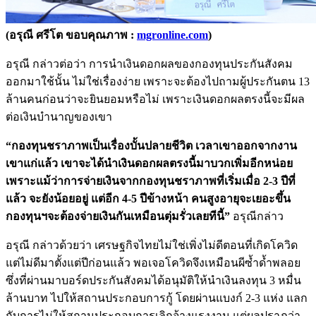
(อรุณี ศรีโต ขอบคุณภาพ :
mgronline.com
)
อรุณี กล่าวต่อว่า การนำเงินดอกผลของกองทุนประกันสังคม
ออกมาใช้นั้น ไม่ใช่เรื่องง่าย เพราะจะต้องไปถามผู้ประกันตน 13
ล้านคนก่อนว่าจะยินยอมหรือไม่ เพราะเงินดอกผลตรงนี้จะมีผล
ต่อเงินบำนาญของเขา
“กองทุนชราภาพเป็นเรื่องบั้นปลายชีวิต เวลาเขาออกจากงาน
เขาแก่แล้ว เขาจะได้นำเงินดอกผลตรงนี้มาบวกเพิ่มอีกหน่อย
เพราะแม้ว่าการจ่ายเงินจากกองทุนชราภาพที่เริ่มเมื่อ 2-3 ปีที่
แล้ว จะยังน้อยอยู่ แต่อีก 4-5 ปีข้างหน้า คนสูงอายุจะเยอะขึ้น
กองทุนฯจะต้องจ่ายเงินกันเหมือนตุ่มรั่วเลยทีนี้”
อรุณีกล่าว
อรุณี กล่าวด้วยว่า เศรษฐกิจไทยไม่ใช่เพิ่งไม่ดีตอนที่เกิดโควิด
แต่ไม่ดีมาตั้งแต่ปีก่อนแล้ว พอเจอโควิดจึงเหมือนผีซ้ำด้ำพลอย
ซึ่งที่ผ่านมาบอร์ดประกันสังคมได้อนุมัติให้นำเงินลงทุน 3 หมื่น
ล้านบาท ไปให้สถานประกอบการกู้ โดยผ่านแบงก์ 2-3 แห่ง แลก
กับการไม่ให้สถานประกอบการเลิกจ้างแรงงาน แต่ผลปราฎว่า