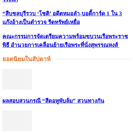
“สืบชลบุรีรวบ ‘โชติ’ อดีตหมอลำ-บอดี้การ์ด 1 ใน 3
แก๊งอ้างเป็นตำรวจ รีดทรัพย์เหยื่อ
คณะกรรมการจัดเตรียมความพร้อมขบวนเรือพระราช
พิธี อำนวยการเคลื่อนย้ายเรือพระที่นั่งสุพรรณหงส์
ยอดนิยมในสัปดาห์
ผลสอบสวนกรณี “สีดอหูพับล้ม” สวนทางกัน