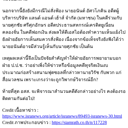
นอกจากนี้ยังยังมีกรณีไม่สั่งฟ้อง นายอนันต์ อัศวโภคิน อดีตผู้
บริหารบริษัท แลนด์ แอนด์ เฮ้าส์ จำกัด (มหาชน) ในคดีร่วมกับ
นายศุภชัย ศรีศุภอักษร อดีตประธานสหกรณ์เครดิตยูเนี่ยน
คลองจั่น ในคดีฟอกเงิน ส่งผลให้ดีเอสไอต้องทำความเห็นแย้งไป
ยังฝ่ายอัยการเห็นสมควรสั่งฟ้อง เนื่องจากข้อเท็จจริงยังฟังได้ว่า
นายอนันต์อาจมีส่วนรู้เห็นกับนายศุภชัย เป็นต้น
เหตุผลเหล่านี้จึงเป็นปัจจัยสำคัญทำให้ฝ่ายอัยการพยายามบอก
ฝ่าย ป.ป.ช. ว่าอย่าเพิ่งให้ข่าวหรือข้อมูลคดีทุจริตเงินงบ
ประมาณก่อสร้างสนามฟุตซอลที่กล่าวหานายวิรัช กับพวก แก่
สื่อมวลชน เพราะเกรงว่าจะถูกวิพากษ์วิจารณ์อีก?
ท้ายที่สุด อสส. จะพิจารณาสำนวนคดีดังกล่าวอย่างไร คงต้องรอ
ติดตามกันต่อไป!
Credit เนื้อหาข่าว :
https://www.isranews.org/article/isranews/89493-isranews-30.html
Credit ภาพประกอบข่าว :
https://siamrath.co.th/n/117228