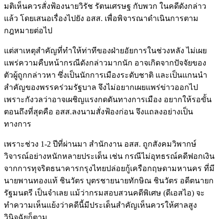
มติเห็นควรสั่งฟ้องนายวิรัช รัตนเศรษฐ กับพวก ในคดีดังกล่าว
แล้ว โดยเสนอเรื่องไปยัง อสส. เพื่อพิจารณาดำเนินการตาม
กฎหมายต่อไป
แต่สาเหตุสำคัญที่ทำให้ท่าทีของฝ่ายอัยการในช่วงหลัง ไม่เผย
แพร่ความคืบหน้ากรณีดังกล่าวมากนัก อาจเกิดจากปัจจัยของ
ตัวผู้ถูกกล่าวหา ซึ่งเป็นนักการเมืองระดับชาติ และเป็นแกนนำ
สำคัญของพรรคร่วมรัฐบาล จึงไม่อยากเผยแพร่ข่าวออกไป
เพราะกังวลว่าอาจเผชิญแรงกดดันทางการเมือง อยากให้รอขั้น
ตอนถึงที่สุดคือ อสส.ลงนามสั่งฟ้องก่อน จึงแถลงอย่างเป็น
ทางการ
เพราะช่วง 1-2 ปีที่ผ่านมา สำนักงาน อสส. ถูกสังคมวิพากษ์
วิจารณ์อย่างหนักหลายประเด็น เช่น กรณีไม่อุทธรณ์คดีฟอกเงิน
จากการทุจริตธนาคารกรุงไทยปล่อยกู้เครือกฤษดามหานคร ที่มี
นายพานทองแท้ ชินวัตร บุตรชายนายทักษิณ ชินวัตร อดีตนายก
รัฐมนตรี เป็นจำเลย แม้ว่ากรมสอบสวนคดีพิเศษ (ดีเอสไอ) จะ
ทำความเห็นแย้งว่าคดีนี้มีประเด็นสำคัญเห็นควรให้ศาลสูง
วินิจฉัยก็ตาม