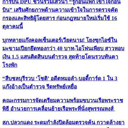
การบิน DPU ชวนร่วมเสวนา “รู้ก่อนแพ็ก เข้าใจก่อน
บิน” เสริมศักยภาพด้านความเข้าใจในการตรวจคัด
กรองและสิทธิผู้โดยสาร ก่อนกฎหมายใหม่เริ่มใช้ 16
ตุลาคมนี้
บุกทลายแก๊งคอลเซ็นเตอร์เวียดนาม! โยงซุกไอซ์ใน
มะขามเปียกยึดทองกว่า 40 บาท-ไอโฟนเพียบ สาวหอบ
เงิน 1.5 แสนติดสินบนตำรวจ สุดท้ายโดนรวบทันคา
โรงพัก
“สืบชลบุรีรวบ ‘โชติ’ อดีตหมอลำ-บอดี้การ์ด 1 ใน 3
แก๊งอ้างเป็นตำรวจ รีดทรัพย์เหยื่อ
คณะกรรมการจัดเตรียมความพร้อมขบวนเรือพระราช
พิธี อำนวยการเคลื่อนย้ายเรือพระที่นั่งสุพรรณหงส์
สภ.ปลวกแดง ระดมกำลังปิดล้อมตรวจค้น กวาดล้างยา