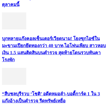
ตุลาคมนี้
บุกทลายแก๊งคอลเซ็นเตอร์เวียดนาม! โยงซุกไอซ์ใน
มะขามเปียกยึดทองกว่า 40 บาท-ไอโฟนเพียบ สาวหอบ
เงิน 1.5 แสนติดสินบนตำรวจ สุดท้ายโดนรวบทันคา
โรงพัก
“สืบชลบุรีรวบ ‘โชติ’ อดีตหมอลำ-บอดี้การ์ด 1 ใน 3
แก๊งอ้างเป็นตำรวจ รีดทรัพย์เหยื่อ