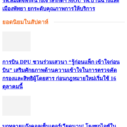
รพ.สมเด็จพระนางเจ้าสิริกิติ์ฯ MOU รพ.บ้านฉางและ
เมืองพัทยา ยกระดับคุณภาพการให้บริการ
ยอดนิยมในสัปดาห์
การบิน DPU ชวนร่วมเสวนา “รู้ก่อนแพ็ก เข้าใจก่อน
บิน” เสริมศักยภาพด้านความเข้าใจในการตรวจคัด
กรองและสิทธิผู้โดยสาร ก่อนกฎหมายใหม่เริ่มใช้ 16
ตุลาคมนี้
บุกทลายแก๊งคอลเซ็นเตอร์เวียดนาม! โยงซุกไอซ์ใน