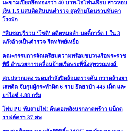
มะขามเปียกยึดทองกว่า 40 บาท-ไอโฟนเพียบ สาวหอบ
เงิน 1.5 แสนติดสินบนตำรวจ สุดท้ายโดนรวบทันคา
โรงพัก
“สืบชลบุรีรวบ ‘โชติ’ อดีตหมอลำ-บอดี้การ์ด 1 ใน 3
แก๊งอ้างเป็นตำรวจ รีดทรัพย์เหยื่อ
คณะกรรมการจัดเตรียมความพร้อมขบวนเรือพระราช
พิธี อำนวยการเคลื่อนย้ายเรือพระที่นั่งสุพรรณหงส์
สภ.ปลวกแดง ระดมกำลังปิดล้อมตรวจค้น กวาดล้างยา
เสพติด จับกุมผู้กระทำผิด 6 ราย ยึดยาบ้า 445 เม็ด และ
ยาไอซ์ 4.88 กรัม
โฟม PU ทับสายไฟ! ต้นตอเพลิงนรกลาดพร้าว แบ็กด
ราฟต์คร่า 37 ศพ