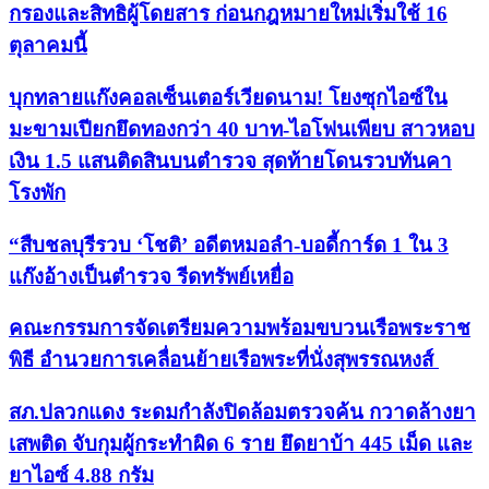
กรองและสิทธิผู้โดยสาร ก่อนกฎหมายใหม่เริ่มใช้ 16
ตุลาคมนี้
บุกทลายแก๊งคอลเซ็นเตอร์เวียดนาม! โยงซุกไอซ์ใน
มะขามเปียกยึดทองกว่า 40 บาท-ไอโฟนเพียบ สาวหอบ
เงิน 1.5 แสนติดสินบนตำรวจ สุดท้ายโดนรวบทันคา
โรงพัก
“สืบชลบุรีรวบ ‘โชติ’ อดีตหมอลำ-บอดี้การ์ด 1 ใน 3
แก๊งอ้างเป็นตำรวจ รีดทรัพย์เหยื่อ
คณะกรรมการจัดเตรียมความพร้อมขบวนเรือพระราช
พิธี อำนวยการเคลื่อนย้ายเรือพระที่นั่งสุพรรณหงส์
สภ.ปลวกแดง ระดมกำลังปิดล้อมตรวจค้น กวาดล้างยา
เสพติด จับกุมผู้กระทำผิด 6 ราย ยึดยาบ้า 445 เม็ด และ
ยาไอซ์ 4.88 กรัม