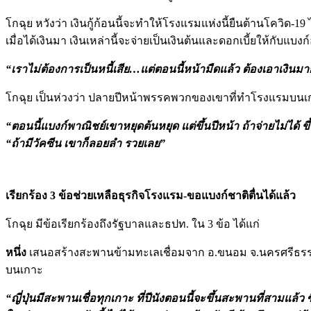
โกฉุย หวังว่า เงินกู้ก้อนนี้จะทำให้โรงแรมแห่งนี้ยืนต้านโควิ
เมื่อได้เงินมา เงินเหล่านี้จะจ่ายเป็นเงินต้นและดอกเบี้ยให้กั
“เราไม่ต้องการเป็นหนี้เสีย…แต่ตอนนี้หน้ามืดแล้ว ต้องเอาเงิน
โกฉุย เป็นห่วงว่า ปลายปีหน้าพรรคพวกของเขาที่ทำโรงแรมบนเ
“ตอนนี้แบงก์พาณิชย์เขาหยุดต้นหยุด แต่ขึ้นปีหน้า ถ้าจ่ายไม่ได้ ข
“ถ้ามีวัคซีน เขาก็ลอยลำ รวยเลย”
เรียกร้อง 3 ข้อช่วยเหลือธุรกิจโรงแรม-ขอแบงก์ชาติตื่นได้แล้ว
โกฉุย มีข้อเรียกร้องถึงรัฐบาลและธปท. ใน 3 ข้อ ได้แก่
หนึ่ง
เสนอสร้างสะพานข้ามทะเลเชื่อมจาก อ.ขนอม จ.นครศรีธรรมรา
บนเกาะ
“ญี่ปุ่นมีสะพานเชื่อทุกเกาะ ที่ปีนังตอนนี้จะขึ้นสะพานที่สาม