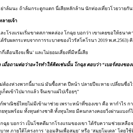
่าล้มนะ ถ้าล้มกระดูกแตก นี่เสียหลักล้าน นักท่องเที่ยวโวยวายกั
หลายเจ้า
0% และโรงแรมเริ่มขาดสภาพคล่อง โกฉุย บอกว่า เขาเคยขอให้ธนาคารเ
ี่ได้รับผลกระทบจากการระบาดของไวรัสโคโรนา 2019 พ.ศ.2563) คิด
ี่เดือนจึงจะฟื้น’ และไม่ยอมเสี่ยงที่มีหนี้เสีย
มื่อถามต่อว่าอะไรทำให้คิดเช่นนั้น โกฉุย ตอบว่า “เบอร์สองของแบ
ม่ต้องห่วงพวกนี้มาแน่ มันซื้อสาด ปีหน้า ปลายปีจะหาย เปลี่ยนชื่อ
ี่ภูเก็ตเข้าไปมากแล้ว จีนเขาแผ่ไปเรื่อยๆ”
์พาณิชย์ไทยไม่มีเข้ามาช่วย เพราะหน้าที่ของเขา คือ หากำไร การที
ทุนพร้อม ทั้งทุนต่างชาติ ทั้งทุนไทย มีคนกลางคอยวิ่งผ่านแบงก์ได้
563 โกฉุย บอกว่า เป็นโชคดีมากโรงแรมของเขา ได้รับความช่วยเหล
านบาท ภายใต้โครงการ ‘ออมสินเพื่อสมุย’ หรือ ‘สมุยโมเดล’ โดยใช