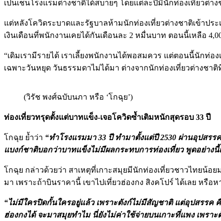
เป็นเชนโรงแรมต่างชาติได้สบายๆ โดยแต่ละปีมีนักท่องเที่ยวต่างช
แต่หลังโควิดระบาดและรัฐบาลห้ามนักท่องเที่ยวต่างชาติเข้าปร
เงินเดือนที่พนักงานเคยได้กันเดือนละ 2 หมื่นบาท ตอนนี้เหลือ 4,
“เดิมเรามีรายได้ เราเลี้ยงพนักงานได้พอสมควร แต่ตอนนี้นักท่องเที่
เฉพาะวันหยุด วันธรรมดาไม่ได้มา ต่างจากนักท่องเที่ยวต่างชาติท
(วิรัช พงศ์ฉบับนภา หรือ ‘โกฉุย’)
ท่องเที่ยวทรุดตั้งแต่บาทแข็ง-เจอโควิดซ้ำเติมหนักสุดรอบ 33 ปี
โกฉุย ย้ำว่า
“ทำโรงแรมมา 33 ปี ทำมาตั้งแต่ปี 2530 ผ่านอุปสรรคม
แบงก์ชาติบอกว่าบาทแข็งไม่มีผลกระทบการท่องเที่ยว พูดอย่าง
โกฉุย กล่าวด้วยว่า สาเหตุที่เกาะสมุยมีนักท่องเที่ยวชาวไทยน้อ
มา เพราะถ้าบินราคานี้ เขาไปเที่ยวฮ่องกง สิงคโปร์ ได้เลย หรือ
“ไม่มีใครปิดกั้นใครอยู่แล้ว เพราะตังก์ไม่มีสัญชาติ แต่อุปสรรค ค
ฮ่องกงได้ จะมาสมุยทำไม นี่ยังไม่ค่าใช้จ่ายบนเกาะที่แพง เพราะ