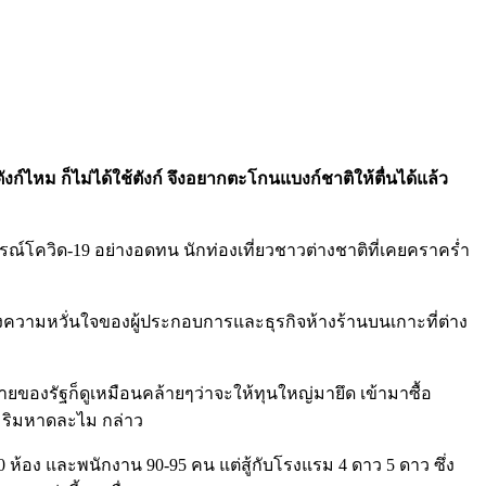
ตังก์ไหม ก็ไม่ได้ใช้ตังก์ จึงอยากตะโกนแบงก์ชาติให้ตื่นได้แล้ว
การณ์โควิด-19 อย่างอดทน นักท่องเที่ยวชาวต่างชาติที่เคยคราคร่ำ
ามกลางความหวั่นใจของผู้ประกอบการและธุรกิจห้างร้านบนเกาะที่ต่าง
โยบายของรัฐก็ดูเหมือนคล้ายๆว่าจะให้ทุนใหญ่มายึด เข้ามาซื้อ
ไร่ ริมหาดละไม กล่าว
0 ห้อง และพนักงาน 90-95 คน แต่สู้กับโรงแรม 4 ดาว 5 ดาว ซึ่ง