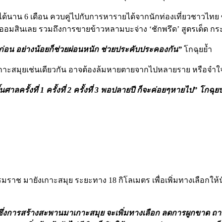
ด-19 ได้นาน 6 เดือน ควบคู่ไปกับการหารายได้จากนักท่องเที่ยวชาว
บแบงก์ออมสินเลย รวมถึงการขายข้าวหลามบะจ่าง ‘ชักพรึด’ สูตรเด็ด 
มาก่อน อย่างน้อยก็ช่วยผ่อนหนัก ช่วยประคับประคองกัน”
โกฉุยย้ำ
กาะสมุยเช่นเดียวกัน อาจต้องล้มหายตายจากไปหลายราย หรือจำใจ
ึ้นศาลครั้งที่ 1 ครั้งที่ 2 ครั้งที่ 3 พอปลายปี ก็จะค่อยๆหายไป” โ
ช มายังเกาะสมุย ระยะทาง 18 กิโลเมตร เพื่อเพิ่มทางเลือกให้น
แล้ว ซึ่งการสร้างสะพานมาเกาะสมุย จะเพิ่มทางเลือก ลดการผูกขาด 