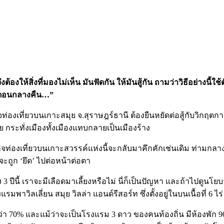
องให้สิ่งที่มองไม่เห็น มันฟัดกัน ให้มันสู้กัน ถามว่าวิธีอย่างนี้ใช้
ออกตอนกลางคืน…”
ิจท่องเที่ยวบนเกาะสมุย จ.สุราษฎร์ธานี ต้องยืนหยัดต่อสู้กับวิกฤต
 กระทั่งเมืองทั้งเมืองแทบกลายเป็นเมืองร้าง
ว่าธุรกิจท่องเที่ยวบนเกาะสวรรค์แห่งนี้จะกลับมาคึกคักเช่นเดิม ท่
จะถูก ‘ยึด’ ไปต่อหน้าต่อตา
่าง 3 ปีนี้ เราจะมีเลือดมาเลี้ยงหรือไม่ นี่ก็เป็นปัญหา และถ้าไปดูน
มพาวิลเลี่ยน สมุย วิลล่า แอนด์รีสอร์ท ซึ่งตั้งอยู่ในบนเนื้อที่ 6 
กว่า 70% และแม้ว่าจะเป็นโรงแรม 3 ดาว ของคนท้องถิ่น มีห้องพัก 9