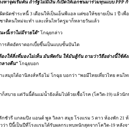
งหาจุดเริ่มต้น ถ้ารัฐไม่มีเงิน ก็เปิดให้เอกชนมาร่วมทุนแบบ PPP ก็
นัดชำระหนี้ 3 เดือนให้เป็นเอ็นพีแอล แต่ขอให้ขยายเป็น 1 ปี เพื่อที
บงก์ชาติคนใหม่จะทำ และเห็นไหว้ครูมาก็หลายวันแล้ว
นี้เราไม่มีรายได้”
โกฉุยกล่าว
ารคิดอัตราดอกเบี้ยขึ้นเป็นแบบขั้นบันได
ให้สิ่งที่มองไม่เห็น มันฟัดกัน ให้มันสู้กัน ถามว่าวิธีอย่างนี้ใช้ต
นกลางคืน”
โกฉุยบอก
ะสมุยได้อานิสงส์หรือไม่ โกฉุย บอกว่า “พอมีไทยเที่ยวไทย คนไทยไป
เราก็สบาย แต่วันนี้ต้นแม่น้ำยังเต็มไปด้วยเชื้อโรค (โควิด-19) แล้วนั
ชัวรี แกลมปิง แอนด์ พูล วิลลา สมุย โรงแรม 5 ดาว ห้องพัก 21 ห้อง ต
่า ปีนี้เป็นปีที่โรงแรมได้รับผลกระทบหนักสุดจากโควิด-19 หลังจากท