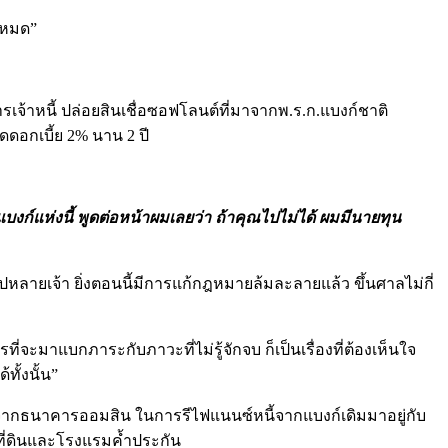
นหมด”
จ้าหนี้ ปล่อยสินเชื่อซอฟโลนต์ที่มาจากพ.ร.ก.แบงก์ชาติ
ดอกเบี้ย 2% นาน 2 ปี
งก์แห่งนี้ พูดต่อหน้าผมเลยว่า ถ้าคุณไปไม่ได้ ผมมีนายทุน
ไปหลายเจ้า ยิ่งตอนนี้มีการแก้กฎหมายล้มละลายแล้ว ขึ้นศาลไม่กี่
่จะมาแบกภาระกับภาวะที่ไม่รู้จักจบ ก็เป็นเรื่องที่ต้องเห็นใจ
ทั้งนั้น”
ือจากธนาคารออมสิน ในการรีไฟแนนซ์หนี้จากแบงก์เดิมมาอยู่กับ
้ที่ดินและโรงแรมค้ำประกัน