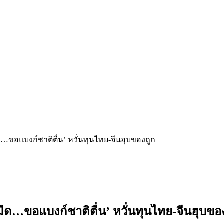
มืด…ขอแบงก์ชาติตื่น’ หวั่นทุนไทย-จีนฮุบของถูก
้ามืด…ขอแบงก์ชาติตื่น’ หวั่นทุนไทย-จีนฮุบขอ