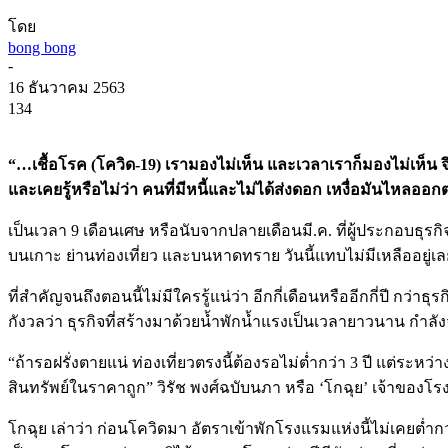
โดย
bong bong
-
16 ธันวาคม 2563
134
“…เชื้อโรค (โควิด-19) เรามองไม่เห็น และเวลาเราก็มองไม่เห็น จึงต้
และเคยรู้หรือไม่ว่า คนที่มีหนี้และไม่ได้ส่งดอก เหงื่อมันไหล
เป็นเวลา 9 เดือนเศษ หรือนับจากปลายเดือนมี.ค. ที่ผู้ประกอบธุรก
บนเกาะ ย่านท่องเที่ยว และบนหาดทราย วันนี้แทบไม่มีเหลืออยู่เลย
ที่สำคัญจนถึงตอนนี้ไม่มีใครรู้แน่ว่า อีกกี่เดือนหรืออีกกี่ปี ก
กังวลว่า ธุรกิจที่สร้างมาด้วยน้ำพักน้ำแรงเป็นเวลายาวนาน กำลัง
“ถ้ารอฝรั่งตายแน่ ท่องเที่ยวตรงนี้ต้องรอไม่ต่ำกว่า 3 ปี แต่ระหว
สินทรัพย์ในราคาถูก” วิรัช พงศ์ฉบับนภา หรือ ‘โกฉุย’ เจ้าของโรงแร
โกฉุย เล่าว่า ก่อนโควิดมา อัตราเข้าพักโรงแรมแห่งนี้ไม่เคยต่ำ