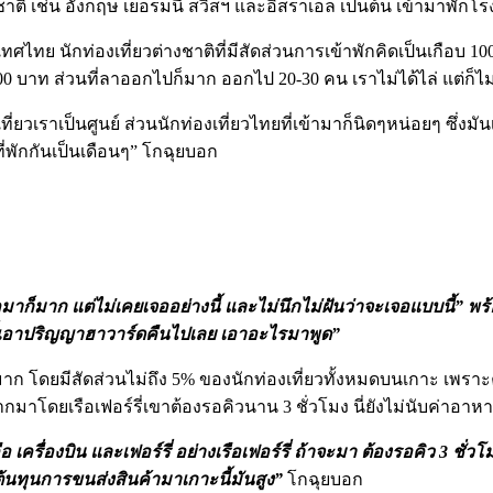
าติ เช่น อังกฤษ เยอรมนี สวิสฯ และอิสราเอล เป็นต้น เข้ามาพักโรง
ะเทศไทย นักท่องเที่ยวต่างชาติที่มีสัดส่วนการเข้าพักคิดเป็นเ
000 บาท ส่วนที่ลาออกไปก็มาก ออกไป 20-30 คน เราไม่ได้ไล่ แต่ก็ไม
ยวเราเป็นศูนย์ ส่วนนักท่องเที่ยวไทยที่เข้ามาก็นิดๆหน่อยๆ ซึ่งมันเ
ี่พักกันเป็นเดือนๆ” โกฉุยบอก
าก็มาก แต่ไม่เคยเจออย่างนี้ และไม่นึกไม่ฝันว่าจะเจอแบบนี้” พร้
นี้เอาปริญญาฮาวาร์ดคืนไปเลย เอาอะไรมาพูด”
ยมาก โดยมีสัดส่วนไม่ถึง 5% ของนักท่องเที่ยวทั้งหมดบนเกาะ เพรา
หากมาโดยเรือเฟอร์รี่เขาต้องรอคิวนาน 3 ชั่วโมง นี่ยังไม่นับค่าอ
ือ เครื่องบิน และเฟอร์รี่ อย่างเรือเฟอร์รี่ ถ้าจะมา ต้องรอคิว 3 ชั
ต้นทุนการขนส่งสินค้ามาเกาะนี้มันสูง”
โกฉุยบอก