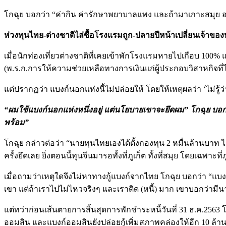
โกฉุย บอกว่า “ค่ากิน ค่ารักษาพยาบาลแพง และถ้ามาเกาะสมุย อย
ห่วงทุนไทย-ต่างชาติไล่ซื้อโรงแรมถูก-ปลายปีหน้าเปลี่ยนเจ้าของ
เมื่อนักท่องเที่ยวต่างชาติที่เคยเข้าพักโรงแรมหายไปเกือบ 10
(พ.ร.ก.การให้ความช่วยเหลือทางการเงินแก่ผู้ประกอบวิสาหกิจท
แต่ปรากฏว่า แบงก์นอกแห่งนี้ไม่ปล่อยให้ โดยให้เหตุผลว่า ‘ไม่รู้ว่าก
“ผมใช้แบงก์นอกแห่งหนึ่งอยู่ แต่นโยบายเขาจะยึดผม” โกฉุย บอก เ
พร้อม”
โกฉุย กล่าวต่อว่า “นายทุนไทยเองได้ตั้งกองทุน 2 หมื่นล้านบาท ไ
ครั้งยึดเลย ยิ่งตอนนี้ทุนจีนมารอทั้งที่ภูเก็ต ทั้งที่สมุย โดยเฉพาะท
เมื่อถามว่าเหตุใดจึงไม่หาทางกู้แบงก์จากไทย โกฉุย บอกว่า “แบงก
เขา แต่ถ้าเราไปไม่ไหวจริงๆ และเราติด (หนี้) มาก เขาบอกว่ามีนาย
แต่ทว่าก่อนเส้นตายการสิ้นสุดการพักชำระหนี้วันที่ 31 ธ.ค.2
ออมสิน และแบงก์ออมสินยังปล่อยกู้เพิ่มสภาพคล่องให้อีก 10 ล้