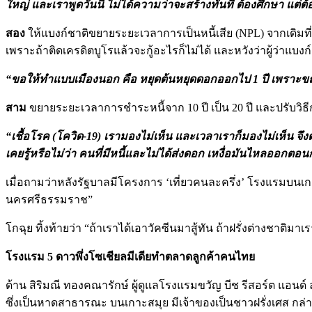
ใหญ่ และเราพูดวันนี้ ไม่ได้ความว่าจะสร้างทันที ต้องศึกษา แต่ต้อ
สอง
ให้แบงก์ชาติขยายระยะเวลาการเป็นหนี้เสีย (NPL) จากเดิมที่ผิด
เพราะถ้าติดเครดิตบูโรแล้วจะกู้อะไรก็ไม่ได้ และหวังว่าผู้ว่าแ
“ขอให้ทำแบบเมืองนอก คือ หยุดต้นหยุดดอกออกไป 1 ปี เพราะขณะ
สาม
ขยายระยะเวลาการชำระหนี้จาก 10 ปี เป็น 20 ปี และปรับวิธีก
“เชื้อโรค (โควิด-19) เรามองไม่เห็น และเวลาเราก็มองไม่เห็น จึงต้อง
เคยรู้หรือไม่ว่า คนที่มีหนี้และไม่ได้ส่งดอก เหงื่อมันไหลออกตอ
เมื่อถามว่าหลังรัฐบาลมีโครงการ ‘เที่ยวคนละครึ่ง’ โรงแรมบนเกา
นครศรีธรรมราช”
โกฉุย ทิ้งท้ายว่า “ถ้าเราได้เอาวัคซีนมาสู้ทัน ถ้าฝรั่งต่างชาติมา
โรงแรม 5 ดาวพึ่งโซเชียลมีเดียทำตลาดลูกค้าคนไทย
ด้าน สิริมณี ทองคณารักษ์ ผู้ดูแลโรงแรมขวัญ บีช รีสอร์ต แอนด์ ลัก
ซึ่งเป็นหาดสาธารณะ บนเกาะสมุย มีเจ้าของเป็นชาวฝรั่งเศส กล่าวว