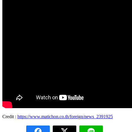
Credit :
https://www.matichon.co.th/foreign/news_2391925