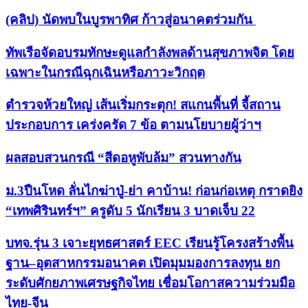
(คลิป) นัดพบในบูรพาทิศ ก้าวสู่อนาคตร่วมกัน
ทัพเรือจัดอบรมทักษะดูแลกำลังพลด้านสุขภาพจิต โดย
เฉพาะในกรณีฉุกเฉินหรือภาวะวิกฤต
ตำรวจห้วยใหญ่ เส้นเริ่มกระตุก! สแกนพื้นที่ จี้สถาน
ประกอบการ เคร่งครัด 7 ข้อ ตามนโยบายผู้ว่าฯ
ผลสอบสวนกรณี “สีดอหูพับล้ม” สวนทางกัน
ม.3ปืนโหด ลั่นไกฆ่าปู่-ย่า คาบ้าน! ก่อนก่อเหตุ กราดยิง
“เทพศิรินทร์ฯ” ครูดับ 5 นักเรียน 3 บาดเจ็บ 22
บทจ.รุ่น 3 เจาะยุทธศาสตร์ EEC เรียนรู้โครงสร้างพื้น
ฐาน–อุตสาหกรรมอนาคต เปิดมุมมองการลงทุน ยก
ระดับศักยภาพเศรษฐกิจไทย เชื่อมโอกาสความร่วมมือ
ไทย-จีน