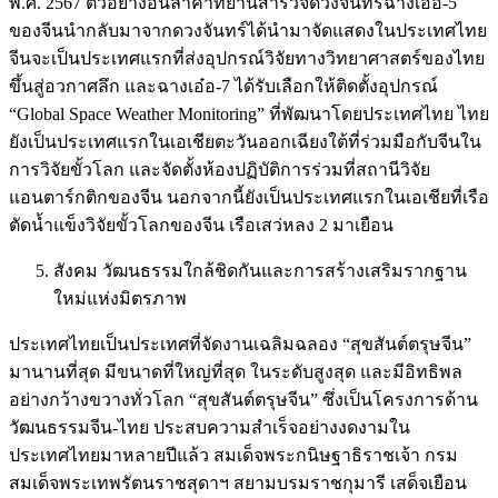
พ.ศ. 2567 ตัวอย่างอันล้ำค่าที่ยานสำรวจดวงจันทร์ฉางเอ๋อ-5
ของจีนนำกลับมาจากดวงจันทร์ได้นำมาจัดแสดงในประเทศไทย
จีนจะเป็นประเทศแรกที่ส่งอุปกรณ์วิจัยทางวิทยาศาสตร์ของไทย
ขึ้นสู่อวกาศลึก และฉางเอ๋อ-7 ได้รับเลือกให้ติดตั้งอุปกรณ์
“Global Space Weather Monitoring” ที่พัฒนาโดยประเทศไทย ไทย
ยังเป็นประเทศแรกในเอเชียตะวันออกเฉียงใต้ที่ร่วมมือกับจีนใน
การวิจัยขั้วโลก และจัดตั้งห้องปฏิบัติการร่วมที่สถานีวิจัย
แอนตาร์กติกของจีน นอกจากนี้ยังเป็นประเทศแรกในเอเชียที่เรือ
ตัดน้ำแข็งวิจัยขั้วโลกของจีน เรือเสว่หลง 2 มาเยือน
สังคม วัฒนธรรมใกล้ชิดกันและการสร้างเสริมรากฐาน
ใหม่แห่งมิตรภาพ
ประเทศไทยเป็นประเทศที่จัดงานเฉลิมฉลอง “สุขสันต์ตรุษจีน”
มานานที่สุด มีขนาดที่ใหญ่ที่สุด ในระดับสูงสุด และมีอิทธิพล
อย่างกว้างขวางทั่วโลก “สุขสันต์ตรุษจีน” ซึ่งเป็นโครงการด้าน
วัฒนธรรมจีน-ไทย ประสบความสำเร็จอย่างงดงามใน
ประเทศไทยมาหลายปีแล้ว สมเด็จพระกนิษฐาธิราชเจ้า กรม
สมเด็จพระเทพรัตนราชสุดาฯ สยามบรมราชกุมารี เสด็จเยือน