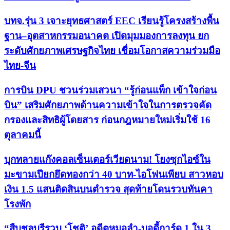
บทจ.รุ่น 3 เจาะยุทธศาสตร์ EEC เรียนรู้โครงสร้างพื้น
ฐาน–อุตสาหกรรมอนาคต เปิดมุมมองการลงทุน ยก
ระดับศักยภาพเศรษฐกิจไทย เชื่อมโอกาสความร่วมมือ
ไทย-จีน
การบิน DPU ชวนร่วมเสวนา “รู้ก่อนแพ็ก เข้าใจก่อน
บิน” เสริมศักยภาพด้านความเข้าใจในการตรวจคัด
กรองและสิทธิผู้โดยสาร ก่อนกฎหมายใหม่เริ่มใช้ 16
ตุลาคมนี้
บุกทลายแก๊งคอลเซ็นเตอร์เวียดนาม! โยงซุกไอซ์ใน
มะขามเปียกยึดทองกว่า 40 บาท-ไอโฟนเพียบ สาวหอบ
เงิน 1.5 แสนติดสินบนตำรวจ สุดท้ายโดนรวบทันคา
โรงพัก
“สืบชลบุรีรวบ ‘โชติ’ อดีตหมอลำ-บอดี้การ์ด 1 ใน 3