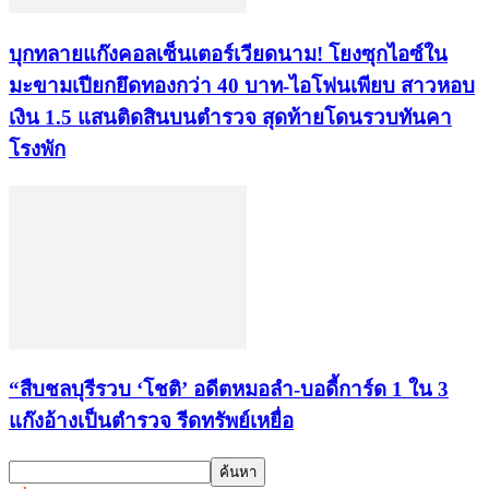
บุกทลายแก๊งคอลเซ็นเตอร์เวียดนาม! โยงซุกไอซ์ใน
มะขามเปียกยึดทองกว่า 40 บาท-ไอโฟนเพียบ สาวหอบ
เงิน 1.5 แสนติดสินบนตำรวจ สุดท้ายโดนรวบทันคา
โรงพัก
“สืบชลบุรีรวบ ‘โชติ’ อดีตหมอลำ-บอดี้การ์ด 1 ใน 3
แก๊งอ้างเป็นตำรวจ รีดทรัพย์เหยื่อ