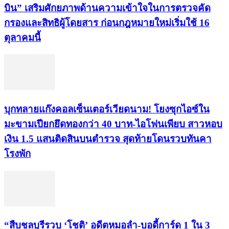
บิน” เสริมศักยภาพด้านความเข้าใจในการตรวจคัด
กรองและสิทธิผู้โดยสาร ก่อนกฎหมายใหม่เริ่มใช้ 16
ตุลาคมนี้
บุกทลายแก๊งคอลเซ็นเตอร์เวียดนาม! โยงซุกไอซ์ใน
มะขามเปียกยึดทองกว่า 40 บาท-ไอโฟนเพียบ สาวหอบ
เงิน 1.5 แสนติดสินบนตำรวจ สุดท้ายโดนรวบทันคา
โรงพัก
“สืบชลบุรีรวบ ‘โชติ’ อดีตหมอลำ-บอดี้การ์ด 1 ใน 3