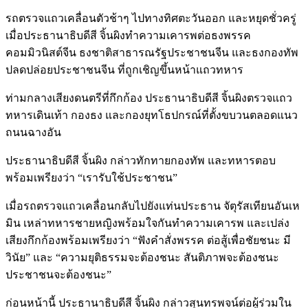
รถตรวจแถวเคลื่อนตัวช้าๆ ไปทางทิศตะวันออก และหยุดชั่วครู่
เมื่อประธานาธิบดีสี จิ้นผิงทำความเคารพต่อธงพรรค
คอมมิวนิสต์จีน ธงชาติสาธารณรัฐประชาชนจีน และธงกองทัพ
ปลดปล่อยประชาชนจีน ที่ถูกเชิญขึ้นหน้าแถวทหาร
ท่ามกลางเสียงดนตรีที่กึกก้อง ประธานาธิบดีสี จิ้นผิงตรวจแถว
ทหารเดินเท้า กองธง และกองยุทโธปกรณ์ที่ตั้งขบวนตลอดแนว
ถนนฉางอัน
ประธานาธิบดีสี จิ้นผิง กล่าวทักทายกองทัพ และทหารตอบ
พร้อมเพรียงว่า “เรารับใช้ประชาชน”
เมื่อรถตรวจแถวเคลื่อนกลับไปยังแท่นประธาน จัตุรัสเทียนอันเห
มิน เหล่าทหารชายหญิงพร้อมใจกันทำความเคารพ และเปล่ง
เสียงกึกก้องพร้อมเพรียงว่า “ฟังคำสั่งพรรค ต่อสู้เพื่อชัยชนะ มี
วินัย” และ “ความยุติธรรมจะต้องชนะ สันติภาพจะต้องชนะ
ประชาชนจะต้องชนะ”
ก่อนหน้านี้ ประธานาธิบดีสี จิ้นผิง กล่าวสุนทรพจน์ต่อผู้ร่วมใน