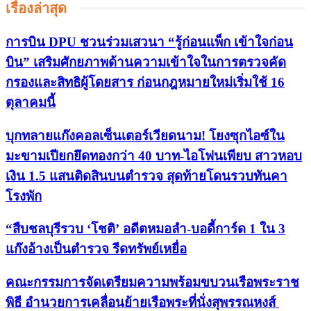
เรื่องล่าสุด
การบิน DPU ชวนร่วมเสวนา “รู้ก่อนแพ็ก เข้าใจก่อน
บิน” เสริมศักยภาพด้านความเข้าใจในการตรวจคัด
กรองและสิทธิผู้โดยสาร ก่อนกฎหมายใหม่เริ่มใช้ 16
ตุลาคมนี้
บุกทลายแก๊งคอลเซ็นเตอร์เวียดนาม! โยงซุกไอซ์ใน
มะขามเปียกยึดทองกว่า 40 บาท-ไอโฟนเพียบ สาวหอบ
เงิน 1.5 แสนติดสินบนตำรวจ สุดท้ายโดนรวบทันคา
โรงพัก
“สืบชลบุรีรวบ ‘โชติ’ อดีตหมอลำ-บอดี้การ์ด 1 ใน 3
แก๊งอ้างเป็นตำรวจ รีดทรัพย์เหยื่อ
คณะกรรมการจัดเตรียมความพร้อมขบวนเรือพระราช
พิธี อำนวยการเคลื่อนย้ายเรือพระที่นั่งสุพรรณหงส์