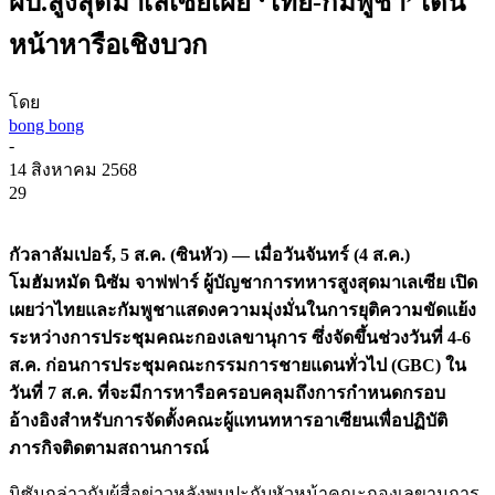
ผบ.สูงสุดมาเลเซียเผย ‘ไทย-กัมพูชา’ เดิน
หน้าหารือเชิงบวก
โดย
bong bong
-
14 สิงหาคม 2568
29
กัวลาลัมเปอร์, 5 ส.ค. (ซินหัว) — เมื่อวันจันทร์ (4 ส.ค.)
โมฮัมหมัด นิซัม จาฟฟาร์ ผู้บัญชาการทหารสูงสุดมาเลเซีย เปิด
เผยว่าไทยและกัมพูชาแสดงความมุ่งมั่นในการยุติความขัดแย้ง
ระหว่างการประชุมคณะกองเลขานุการ ซึ่งจัดขึ้นช่วงวันที่ 4-6
ส.ค. ก่อนการประชุมคณะกรรมการชายแดนทั่วไป (GBC) ใน
วันที่ 7 ส.ค. ที่จะมีการหารือครอบคลุมถึงการกำหนดกรอบ
อ้างอิงสำหรับการจัดตั้งคณะผู้แทนทหารอาเซียนเพื่อปฏิบัติ
ภารกิจติดตามสถานการณ์
นิซัมกล่าวกับผู้สื่อข่าวหลังพบปะกับหัวหน้าคณะกองเลขานุการ