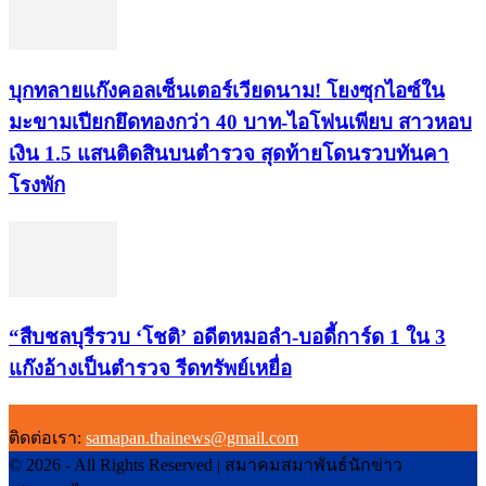
บุกทลายแก๊งคอลเซ็นเตอร์เวียดนาม! โยงซุกไอซ์ใน
มะขามเปียกยึดทองกว่า 40 บาท-ไอโฟนเพียบ สาวหอบ
เงิน 1.5 แสนติดสินบนตำรวจ สุดท้ายโดนรวบทันคา
โรงพัก
“สืบชลบุรีรวบ ‘โชติ’ อดีตหมอลำ-บอดี้การ์ด 1 ใน 3
แก๊งอ้างเป็นตำรวจ รีดทรัพย์เหยื่อ
ติดต่อเรา:
samapan.thainews@gmail.com
© 2026 - All Rights Reserved | สมาคมสมาพันธ์นักข่าว