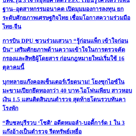
บทจ.รุ่น 3 เจาะยุทธศาสตร์ EEC เรียนรู้โครงสร้างพื้น
ฐาน–อุตสาหกรรมอนาคต เปิดมุมมองการลงทุน ยก
ระดับศักยภาพเศรษฐกิจไทย เชื่อมโอกาสความร่วมมือ
ไทย-จีน
การบิน DPU ชวนร่วมเสวนา “รู้ก่อนแพ็ก เข้าใจก่อน
บิน” เสริมศักยภาพด้านความเข้าใจในการตรวจคัด
กรองและสิทธิผู้โดยสาร ก่อนกฎหมายใหม่เริ่มใช้ 16
ตุลาคมนี้
บุกทลายแก๊งคอลเซ็นเตอร์เวียดนาม! โยงซุกไอซ์ใน
มะขามเปียกยึดทองกว่า 40 บาท-ไอโฟนเพียบ สาวหอบ
เงิน 1.5 แสนติดสินบนตำรวจ สุดท้ายโดนรวบทันคา
โรงพัก
“สืบชลบุรีรวบ ‘โชติ’ อดีตหมอลำ-บอดี้การ์ด 1 ใน 3
แก๊งอ้างเป็นตำรวจ รีดทรัพย์เหยื่อ