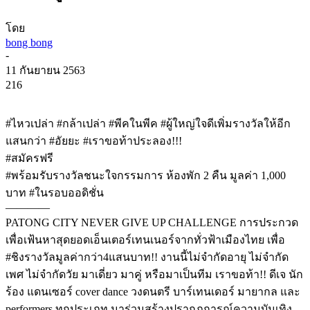
โดย
bong bong
-
11 กันยายน 2563
216
#ไหวเปล่า #กล้าเปล่า #พีคในพีค #ผู้ใหญ่ใจดีเพิ่มรางวัลให้อีก
แสนกว่า #อัยยะ #เราขอท้าประลอง!!!
#สมัครฟรี
#พร้อมรับรางวัลชนะใจกรรมการ ห้องพัก 2 คืน มูลค่า 1,000
บาท #ในรอบออดิชั่น
————
PATONG CITY NEVER GIVE UP CHALLENGE การประกวด
เพื่อเฟ้นหาสุดยอดเอ็นเตอร์เทนเนอร์จากทั่วฟ้าเมืองไทย เพื่อ
#ชิงรางวัลมูลค่ากว่า4แสนบาท!! งานนี้ไม่จำกัดอายุ ไม่จำกัด
เพศ ไม่จำกัดวัย มาเดี่ยว มาคู่ หรือมาเป็นทีม เราขอท้า!! ดีเจ นัก
ร้อง แดนเซอร์ cover dance วงดนตรี บาร์เทนเดอร์ มายากล และ
performers ทุกประเภท มาร่วมสร้างปรากฏการณ์ความบันเทิง