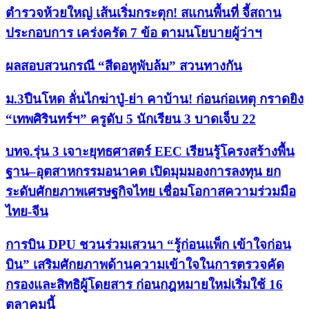
ตำรวจห้วยใหญ่ เส้นเริ่มกระตุก! สแกนพื้นที่ จี้สถาน
ประกอบการ เคร่งครัด 7 ข้อ ตามนโยบายผู้ว่าฯ
ผลสอบสวนกรณี “สีดอหูพับล้ม” สวนทางกัน
ม.3ปืนโหด ลั่นไกฆ่าปู่-ย่า คาบ้าน! ก่อนก่อเหตุ กราดยิง
“เทพศิรินทร์ฯ” ครูดับ 5 นักเรียน 3 บาดเจ็บ 22
บทจ.รุ่น 3 เจาะยุทธศาสตร์ EEC เรียนรู้โครงสร้างพื้น
ฐาน–อุตสาหกรรมอนาคต เปิดมุมมองการลงทุน ยก
ระดับศักยภาพเศรษฐกิจไทย เชื่อมโอกาสความร่วมมือ
ไทย-จีน
การบิน DPU ชวนร่วมเสวนา “รู้ก่อนแพ็ก เข้าใจก่อน
บิน” เสริมศักยภาพด้านความเข้าใจในการตรวจคัด
กรองและสิทธิผู้โดยสาร ก่อนกฎหมายใหม่เริ่มใช้ 16
ตุลาคมนี้