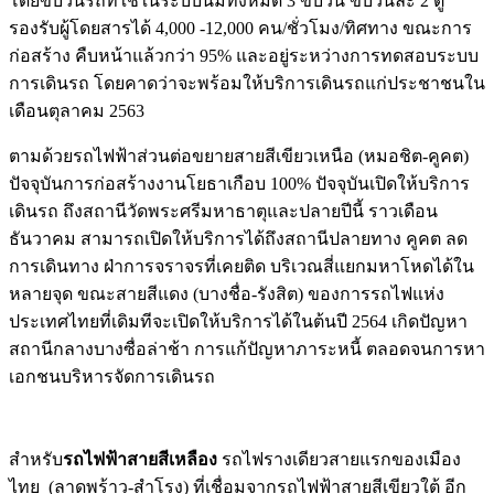
โดยขบวนรถที่ใช้ในระบบนี้มีทั้งหมด 3 ขบวน ขบวนละ 2 ตู้
รองรับผู้โดยสารได้ 4,000 -12,000 คน/ชั่วโมง/ทิศทาง ขณะการ
ก่อสร้าง คืบหน้าแล้วกว่า 95% และอยู่ระหว่างการทดสอบระบบ
การเดินรถ โดยคาดว่าจะพร้อมให้บริการเดินรถแก่ประชาชนใน
เดือนตุลาคม 2563
ตามด้วยรถไฟฟ้าส่วนต่อขยายสายสีเขียวเหนือ (หมอชิต-คูคต)
ปัจจุบันการก่อสร้างงานโยธาเกือบ 100% ปัจจุบันเปิดให้บริการ
เดินรถ ถึงสถานีวัดพระศรีมหาธาตุและปลายปีนี้ ราวเดือน
ธันวาคม สามารถเปิดให้บริการได้ถึงสถานีปลายทาง คูคต ลด
การเดินทาง ฝ่าการจราจรที่เคยติด บริเวณสี่แยกมหาโหดได้ใน
หลายจุด ขณะสายสีแดง (บางชื่อ-รังสิต) ของการรถไฟแห่ง
ประเทศไทยที่เดิมทีจะเปิดให้บริการได้ในต้นปี 2564 เกิดปัญหา
สถานีกลางบางซื่อล่าช้า การแก้ปัญหาภาระหนี้ ตลอดจนการหา
เอกชนบริหารจัดการเดินรถ
สำหรับ
รถไฟฟ้าสายสีเหลือง
รถไฟรางเดียวสายแรกของเมือง
ไทย (ลาดพร้าว-สำโรง) ที่เชื่อมจากรถไฟฟ้าสายสีเขียวใต้ อีก