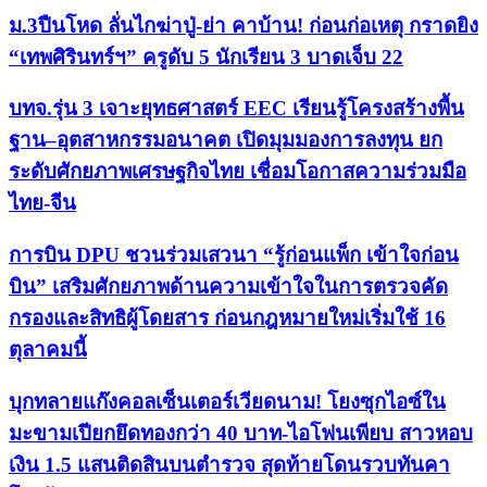
ม.3ปืนโหด ลั่นไกฆ่าปู่-ย่า คาบ้าน! ก่อนก่อเหตุ กราดยิง
“เทพศิรินทร์ฯ” ครูดับ 5 นักเรียน 3 บาดเจ็บ 22
บทจ.รุ่น 3 เจาะยุทธศาสตร์ EEC เรียนรู้โครงสร้างพื้น
ฐาน–อุตสาหกรรมอนาคต เปิดมุมมองการลงทุน ยก
ระดับศักยภาพเศรษฐกิจไทย เชื่อมโอกาสความร่วมมือ
ไทย-จีน
การบิน DPU ชวนร่วมเสวนา “รู้ก่อนแพ็ก เข้าใจก่อน
บิน” เสริมศักยภาพด้านความเข้าใจในการตรวจคัด
กรองและสิทธิผู้โดยสาร ก่อนกฎหมายใหม่เริ่มใช้ 16
ตุลาคมนี้
บุกทลายแก๊งคอลเซ็นเตอร์เวียดนาม! โยงซุกไอซ์ใน
มะขามเปียกยึดทองกว่า 40 บาท-ไอโฟนเพียบ สาวหอบ
เงิน 1.5 แสนติดสินบนตำรวจ สุดท้ายโดนรวบทันคา