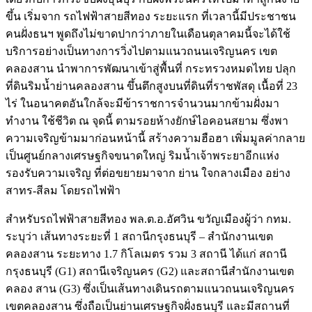
ขึ้น เริ่มจาก รถไฟฟ้าสายสีทอง ระยะแรก ที่เวลานี้มีประชาชน
คนฝั่งธนฯ พูดถึงไม่ขาดปากว่าภายในเดือนตุลาคมนี้จะได้ใช้
บริการอย่างเป็นทางการวิ่งไปตามแนวถนนเจริญนคร เขต
คลองสาน นำพาการพัฒนาเข้าสู่พื้นที่ กระทรวงหมดไทย ปลุก
ที่ดินริมน้ำย่านคลองสาน ขึ้นตึกสูงบนที่ดินที่ราชพัสดุ เนื้อที่ 23
ไร่ ในอนาคตอันใกล้จะมีข้าราชการจำนวนมากข้ามฝั่งมา
ทำงาน ใช้ชีวิต ณ จุดนี้ ตามรอยห้างยักษ์ไอคอนสยาม ซึ่งพา
ความเจริญข้ามมาก่อนหน้านี้ สร้างความฮือฮา เพิ่มมูลค่ากลาย
เป็นศูนย์กลางเศรษฐกิจขนาดใหญ่ ริมน้ำเจ้าพระยาอีกแห่ง
รองรับความเจริญ ที่ต่อขยายมาจาก ย่าน ใจกลางเมือง อย่าง
สาทร-สีลม โดยรถไฟฟ้า
สำหรับรถไฟฟ้าสายสีทอง พล.ต.อ.อัศวิน ขวัญเมืองผู้ว่า กทม.
ระบุว่า เส้นทางระยะที่ 1 สถานีกรุงธนบุรี – สำนักงานเขต
คลองสาน ระยะทาง 1.7 กิโลเมตร รวม 3 สถานี ได้แก่ สถานี
กรุงธนบุรี (G1) สถานีเจริญนคร (G2) และสถานีสำนักงานเขต
คลอง สาน (G3) ซึ่งเป็นเส้นทางเดินรถตามแนวถนนเจริญนคร
เขตคลองสาน ซึ่งถือเป็นย่านเศรษฐกิจฝั่งธนบุรี และมีสถานที่