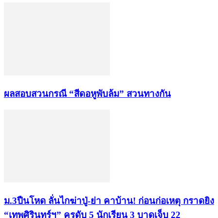
ผลสอบสวนกรณี “สีดอหูพับล้ม” สวนทางกัน
ม.3ปืนโหด ลั่นไกฆ่าปู่-ย่า คาบ้าน! ก่อนก่อเหตุ กราดยิง
“เทพศิรินทร์ฯ” ครูดับ 5 นักเรียน 3 บาดเจ็บ 22