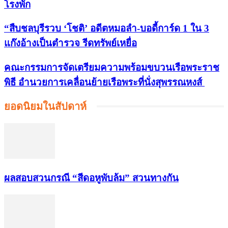
โรงพัก
“สืบชลบุรีรวบ ‘โชติ’ อดีตหมอลำ-บอดี้การ์ด 1 ใน 3
แก๊งอ้างเป็นตำรวจ รีดทรัพย์เหยื่อ
คณะกรรมการจัดเตรียมความพร้อมขบวนเรือพระราช
พิธี อำนวยการเคลื่อนย้ายเรือพระที่นั่งสุพรรณหงส์
ยอดนิยมในสัปดาห์
ผลสอบสวนกรณี “สีดอหูพับล้ม” สวนทางกัน