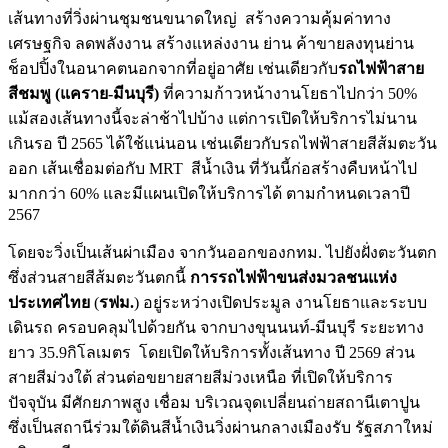
เส้นทางที่วิ่งผ่านชุมชนขนาดใหญ่ สร้างความคุ้มค่าทาง
เศรษฐกิจ ลดพลังงาน สร้างแหล่งงาน ย่าน ค้าขายลงทุนย่าน
ช็อปปิ้งในอนาคตนอกจากที่อยู่อาศัย เช่นเดียวกับ
รถไฟฟ้าสาย
สีชมพู (แคราย-มีนบุรี)
ที่ความก้าวหน้างานโยธาไปกว่า 50%
แม้สองเส้นทางนี้จะล่าช้าไปบ้าง แต่การเปิดให้บริการไม่นาน
เกินรอ ปี 2565 ได้ใช้แน่นอน เช่นเดียวกับรถไฟฟ้าสายสีส้มตะวัน
ออก เส้นเชื่อมต่อกับ MRT สีน้ำเงิน ที่วันนี้ก่อสร้างคืบหน้าไป
มากกว่า 60% และมีแผนเปิดให้บริการได้ ตามกำหนดเวลาปี
2567
โดยจะวิ่งเป็นเส้นผ่าเมือง จากวันออกของกทม. ไปยังฝั่งตะวันตก
ซึ่งส่วนสายสีส้มตะวันตกนี้
การรถไฟฟ้าขนส่งมวลชนแห่ง
ประเทศไทย
(
รฟม.
) อยู่ระหว่างเปิดประมูล งานโยธาและระบบ
เดินรถ ครอบคลุมไปด้วยกัน จากบางขุนนนท์-มีนบุรี ระยะทาง
ยาว 35.9กิโลเมตร โดยเปิดให้บริการทั้งเส้นทาง ปี 2569 ส่วน
สายสีม่วงใต้ ส่วนต่อขยายสายสีม่วงเหนือ ที่เปิดให้บริการ
ปัจจุบัน มีศักยภาพสูง เชื่อม บริเวณจุดเปลี่ยนถ่ายสถานีเตาปูน
ซึ่งเป็นสถานีร่วมใต้ดินสีน้ำเงินวิ่งผ่านกลางเมืองรับ รัฐสภาใหม่