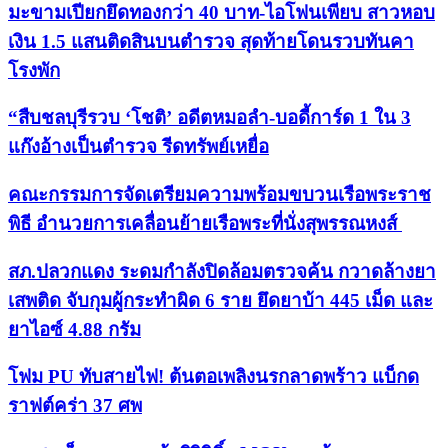
มะขามเปียกยึดทองกว่า 40 บาท-ไอโฟนเพียบ สาวหอบ
เงิน 1.5 แสนติดสินบนตำรวจ สุดท้ายโดนรวบทันคา
โรงพัก
“สืบชลบุรีรวบ ‘โชติ’ อดีตหมอลำ-บอดี้การ์ด 1 ใน 3
แก๊งอ้างเป็นตำรวจ รีดทรัพย์เหยื่อ
คณะกรรมการจัดเตรียมความพร้อมขบวนเรือพระราช
พิธี อำนวยการเคลื่อนย้ายเรือพระที่นั่งสุพรรณหงส์
สภ.ปลวกแดง ระดมกำลังปิดล้อมตรวจค้น กวาดล้างยา
เสพติด จับกุมผู้กระทำผิด 6 ราย ยึดยาบ้า 445 เม็ด และ
ยาไอซ์ 4.88 กรัม
โฟม PU ทับสายไฟ! ต้นตอเพลิงนรกลาดพร้าว แบ็กด
ราฟต์คร่า 37 ศพ