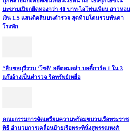
บุกทลายแก๊งคอลเซ็นเตอร์เวียดนาม! โยงซุกไอซ์ใน
มะขามเปียกยึดทองกว่า 40 บาท-ไอโฟนเพียบ สาวหอบ
เงิน 1.5 แสนติดสินบนตำรวจ สุดท้ายโดนรวบทันคา
โรงพัก
“สืบชลบุรีรวบ ‘โชติ’ อดีตหมอลำ-บอดี้การ์ด 1 ใน 3
แก๊งอ้างเป็นตำรวจ รีดทรัพย์เหยื่อ
คณะกรรมการจัดเตรียมความพร้อมขบวนเรือพระราช
พิธี อำนวยการเคลื่อนย้ายเรือพระที่นั่งสุพรรณหงส์