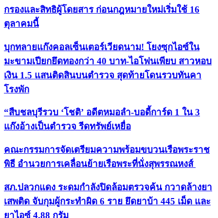
กรองและสิทธิผู้โดยสาร ก่อนกฎหมายใหม่เริ่มใช้ 16
ตุลาคมนี้
บุกทลายแก๊งคอลเซ็นเตอร์เวียดนาม! โยงซุกไอซ์ใน
มะขามเปียกยึดทองกว่า 40 บาท-ไอโฟนเพียบ สาวหอบ
เงิน 1.5 แสนติดสินบนตำรวจ สุดท้ายโดนรวบทันคา
โรงพัก
“สืบชลบุรีรวบ ‘โชติ’ อดีตหมอลำ-บอดี้การ์ด 1 ใน 3
แก๊งอ้างเป็นตำรวจ รีดทรัพย์เหยื่อ
คณะกรรมการจัดเตรียมความพร้อมขบวนเรือพระราช
พิธี อำนวยการเคลื่อนย้ายเรือพระที่นั่งสุพรรณหงส์
สภ.ปลวกแดง ระดมกำลังปิดล้อมตรวจค้น กวาดล้างยา
เสพติด จับกุมผู้กระทำผิด 6 ราย ยึดยาบ้า 445 เม็ด และ
ยาไอซ์ 4.88 กรัม