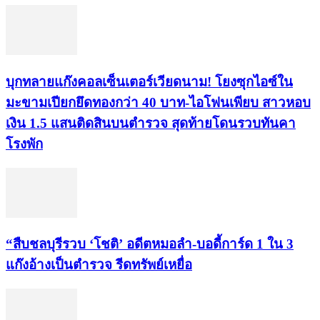
บุกทลายแก๊งคอลเซ็นเตอร์เวียดนาม! โยงซุกไอซ์ใน
มะขามเปียกยึดทองกว่า 40 บาท-ไอโฟนเพียบ สาวหอบ
เงิน 1.5 แสนติดสินบนตำรวจ สุดท้ายโดนรวบทันคา
โรงพัก
“สืบชลบุรีรวบ ‘โชติ’ อดีตหมอลำ-บอดี้การ์ด 1 ใน 3
แก๊งอ้างเป็นตำรวจ รีดทรัพย์เหยื่อ