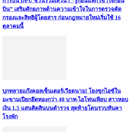
การบิน DPU ชวนร่วมเสวนา “รู้ก่อนแพ็ก เข้าใจก่อน
บิน” เสริมศักยภาพด้านความเข้าใจในการตรวจคัด
กรองและสิทธิผู้โดยสาร ก่อนกฎหมายใหม่เริ่มใช้ 16
ตุลาคมนี้
บุกทลายแก๊งคอลเซ็นเตอร์เวียดนาม! โยงซุกไอซ์ใน
มะขามเปียกยึดทองกว่า 40 บาท-ไอโฟนเพียบ สาวหอบ
เงิน 1.5 แสนติดสินบนตำรวจ สุดท้ายโดนรวบทันคา
โรงพัก