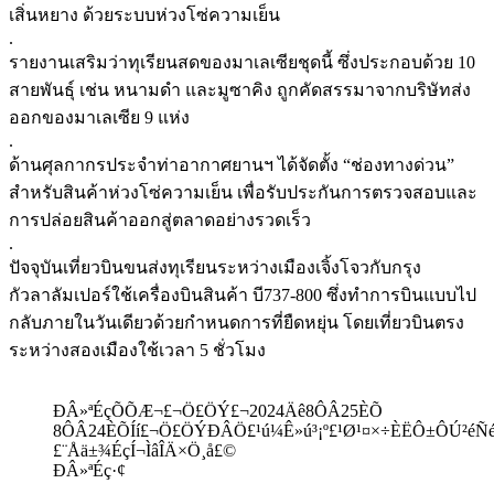
เสิ่นหยาง ด้วยระบบห่วงโซ่ความเย็น
.
รายงานเสริมว่าทุเรียนสดของมาเลเซียชุดนี้ ซึ่งประกอบด้วย 10
สายพันธุ์ เช่น หนามดำ และมูซาคิง ถูกคัดสรรมาจากบริษัทส่ง
ออกของมาเลเซีย 9 แห่ง
.
ด้านศุลกากรประจำท่าอากาศยานฯ ได้จัดตั้ง “ช่องทางด่วน”
สำหรับสินค้าห่วงโซ่ความเย็น เพื่อรับประกันการตรวจสอบและ
การปล่อยสินค้าออกสู่ตลาดอย่างรวดเร็ว
.
ปัจจุบันเที่ยวบินขนส่งทุเรียนระหว่างเมืองเจิ้งโจวกับกรุง
กัวลาลัมเปอร์ใช้เครื่องบินสินค้า บี737-800 ซึ่งทำการบินแบบไป
กลับภายในวันเดียวด้วยกำหนดการที่ยืดหยุ่น โดยเที่ยวบินตรง
ระหว่างสองเมืองใช้เวลา 5 ชั่วโมง
ÐÂ»ªÉçÕÕÆ¬£¬Ö£ÖÝ£¬2024Äê8ÔÂ25ÈÕ
8ÔÂ24ÈÕÍí£¬Ö£ÖÝÐÂÖ£¹ú¼Ê»ú³¡º£¹Ø¹¤×÷ÈËÔ±ÔÚ²éÑé
£¨Åä±¾ÉçÍ¬ÌâÎÄ×Ö¸å£©
ÐÂ»ªÉç·¢