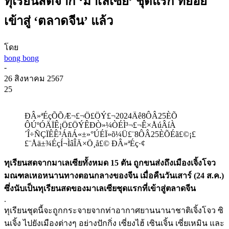
ทุเรียนสดจาก ‘มาเลเซีย’ ชุดแรก ทยอย
เข้าสู่ ‘ตลาดจีน’ แล้ว
โดย
bong bong
-
26 สิงหาคม 2567
25
ÐÂ»ªÉçÕÕÆ¬£¬Ö£ÖÝ£¬2024Äê8ÔÂ25ÈÕ
ÔÚºÓÄÏÊ¡Ö£ÖÝÊÐÒ»¼ÒÉÌ³¬£¬Ê×ÅúÂíÀ
´Î÷ÑÇÏÊÊ³ÁñÁ«±»°ÚÉÏ»õ¼Ü£¨8ÔÂ25ÈÕÉã£©¡£
£¨Åä±¾ÉçÍ¬ÌâÎÄ×Ö¸å£© ÐÂ»ªÉç·¢
ทุเรียนสดจากมาเลเซียทั้งหมด 15 ตัน ถูกขนส่งถึงเมืองเจิ้งโจว
มณฑลเหอหนานทางตอนกลางของจีน เมื่อคืนวันเสาร์ (24 ส.ค.)
ซึ่งนับเป็นทุเรียนสดของมาเลเซียชุดแรกที่เข้าสู่ตลาดจีน
.
ทุเรียนชุดนี้จะถูกกระจายจากท่าอากาศยานนานาชาติเจิ้งโจว ซิ
นเจิ้ง ไปยังเมืองต่างๆ อย่างปักกิ่ง เซี่ยงไฮ้ เซินเจิ้น เซี่ยเหมิน และ