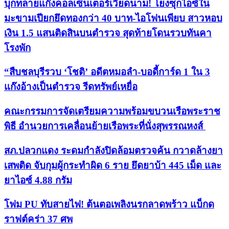
บุกทลายแก๊งคอลเซ็นเตอร์เวียดนาม! โยงซุกไอซ์ใน
มะขามเปียกยึดทองกว่า 40 บาท-ไอโฟนเพียบ สาวหอบ
เงิน 1.5 แสนติดสินบนตำรวจ สุดท้ายโดนรวบทันคา
โรงพัก
“สืบชลบุรีรวบ ‘โชติ’ อดีตหมอลำ-บอดี้การ์ด 1 ใน 3
แก๊งอ้างเป็นตำรวจ รีดทรัพย์เหยื่อ
คณะกรรมการจัดเตรียมความพร้อมขบวนเรือพระราช
พิธี อำนวยการเคลื่อนย้ายเรือพระที่นั่งสุพรรณหงส์
สภ.ปลวกแดง ระดมกำลังปิดล้อมตรวจค้น กวาดล้างยา
เสพติด จับกุมผู้กระทำผิด 6 ราย ยึดยาบ้า 445 เม็ด และ
ยาไอซ์ 4.88 กรัม
โฟม PU ทับสายไฟ! ต้นตอเพลิงนรกลาดพร้าว แบ็กด
ราฟต์คร่า 37 ศพ