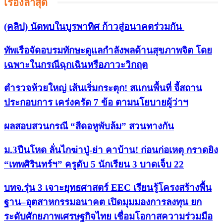
เรื่องล่าสุด
(คลิป) นัดพบในบูรพาทิศ ก้าวสู่อนาคตร่วมกัน
ทัพเรือจัดอบรมทักษะดูแลกำลังพลด้านสุขภาพจิต โดย
เฉพาะในกรณีฉุกเฉินหรือภาวะวิกฤต
ตำรวจห้วยใหญ่ เส้นเริ่มกระตุก! สแกนพื้นที่ จี้สถาน
ประกอบการ เคร่งครัด 7 ข้อ ตามนโยบายผู้ว่าฯ
ผลสอบสวนกรณี “สีดอหูพับล้ม” สวนทางกัน
ม.3ปืนโหด ลั่นไกฆ่าปู่-ย่า คาบ้าน! ก่อนก่อเหตุ กราดยิง
“เทพศิรินทร์ฯ” ครูดับ 5 นักเรียน 3 บาดเจ็บ 22
บทจ.รุ่น 3 เจาะยุทธศาสตร์ EEC เรียนรู้โครงสร้างพื้น
ฐาน–อุตสาหกรรมอนาคต เปิดมุมมองการลงทุน ยก
ระดับศักยภาพเศรษฐกิจไทย เชื่อมโอกาสความร่วมมือ