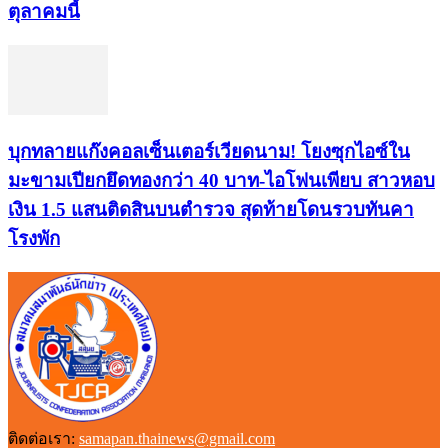
ตุลาคมนี้
บุกทลายแก๊งคอลเซ็นเตอร์เวียดนาม! โยงซุกไอซ์ใน
มะขามเปียกยึดทองกว่า 40 บาท-ไอโฟนเพียบ สาวหอบ
เงิน 1.5 แสนติดสินบนตำรวจ สุดท้ายโดนรวบทันคา
โรงพัก
ติดต่อเรา:
samapan.thainews@gmail.com