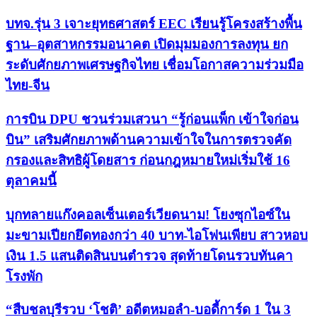
บทจ.รุ่น 3 เจาะยุทธศาสตร์ EEC เรียนรู้โครงสร้างพื้น
ฐาน–อุตสาหกรรมอนาคต เปิดมุมมองการลงทุน ยก
ระดับศักยภาพเศรษฐกิจไทย เชื่อมโอกาสความร่วมมือ
ไทย-จีน
การบิน DPU ชวนร่วมเสวนา “รู้ก่อนแพ็ก เข้าใจก่อน
บิน” เสริมศักยภาพด้านความเข้าใจในการตรวจคัด
กรองและสิทธิผู้โดยสาร ก่อนกฎหมายใหม่เริ่มใช้ 16
ตุลาคมนี้
บุกทลายแก๊งคอลเซ็นเตอร์เวียดนาม! โยงซุกไอซ์ใน
มะขามเปียกยึดทองกว่า 40 บาท-ไอโฟนเพียบ สาวหอบ
เงิน 1.5 แสนติดสินบนตำรวจ สุดท้ายโดนรวบทันคา
โรงพัก
“สืบชลบุรีรวบ ‘โชติ’ อดีตหมอลำ-บอดี้การ์ด 1 ใน 3