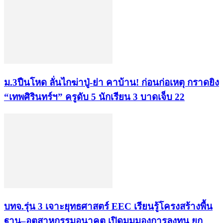
ม.3ปืนโหด ลั่นไกฆ่าปู่-ย่า คาบ้าน! ก่อนก่อเหตุ กราดยิง
“เทพศิรินทร์ฯ” ครูดับ 5 นักเรียน 3 บาดเจ็บ 22
บทจ.รุ่น 3 เจาะยุทธศาสตร์ EEC เรียนรู้โครงสร้างพื้น
ฐาน–อุตสาหกรรมอนาคต เปิดมุมมองการลงทุน ยก