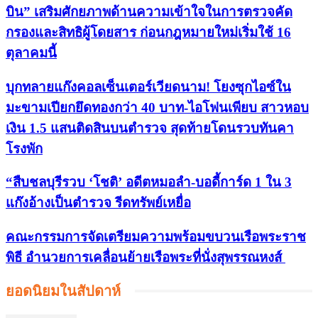
บิน” เสริมศักยภาพด้านความเข้าใจในการตรวจคัด
กรองและสิทธิผู้โดยสาร ก่อนกฎหมายใหม่เริ่มใช้ 16
ตุลาคมนี้
บุกทลายแก๊งคอลเซ็นเตอร์เวียดนาม! โยงซุกไอซ์ใน
มะขามเปียกยึดทองกว่า 40 บาท-ไอโฟนเพียบ สาวหอบ
เงิน 1.5 แสนติดสินบนตำรวจ สุดท้ายโดนรวบทันคา
โรงพัก
“สืบชลบุรีรวบ ‘โชติ’ อดีตหมอลำ-บอดี้การ์ด 1 ใน 3
แก๊งอ้างเป็นตำรวจ รีดทรัพย์เหยื่อ
คณะกรรมการจัดเตรียมความพร้อมขบวนเรือพระราช
พิธี อำนวยการเคลื่อนย้ายเรือพระที่นั่งสุพรรณหงส์
ยอดนิยมในสัปดาห์