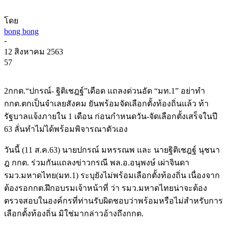
โดย
bong bong
-
12 สิงหาคม 2563
57
2กกต.“ปกรณ์- ฐิติเชฎฐ์”เดือด แถลงด่วนอัด “มท.1” อย่าทำ
กกต.ตกเป็นจำเลยสังคม ยันพร้อมจัดเลือกตั้งท้องถิ่นแล้ว ท้า
รัฐบาลแจ้งภายใน 1 เดือน ก่อนกำหนดวัน-จัดเลือกตั้งเสร็จในปี
63 ลั่นทำไม่ได้พร้อมพิจารณาตัวเอง
วันนี้ (11 ส.ค.63) นายปกรณ์ มหรรณพ และ นายฐิติเชฎฐ์ นุชนา
ฎ กกต. ร่วมกันแถลงข่าวกรณี พล.อ.อนุพงษ์ เผ่าจินดา
รมว.มหาดไทย(มท.1) ระบุยังไม่พร้อมเลือกตั้งท้องถิ่น เนื่องจาก
ต้องรอกกต.ฝึกอบรมเจ้าหน้าที่ ว่า รมว.มหาดไทยน่าจะต้อง
ตรวจสอบในองค์กรที่ท่านรับผิดชอบว่าพร้อมหรือไม่สำหรับการ
เลือกตั้งท้องถิ่น มิใช่มากล่าวอ้างถึงกกต.