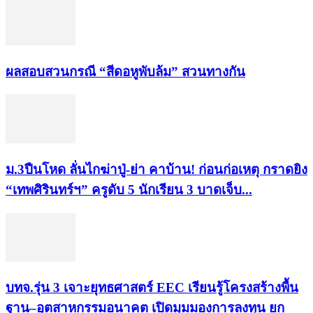
ผลสอบสวนกรณี “สีดอหูพับล้ม” สวนทางกัน
ม.3ปืนโหด ลั่นไกฆ่าปู่-ย่า คาบ้าน! ก่อนก่อเหตุ กราดยิง
“เทพศิรินทร์ฯ” ครูดับ 5 นักเรียน 3 บาดเจ็บ...
บทจ.รุ่น 3 เจาะยุทธศาสตร์ EEC เรียนรู้โครงสร้างพื้น
ฐาน–อุตสาหกรรมอนาคต เปิดมุมมองการลงทุน ยก