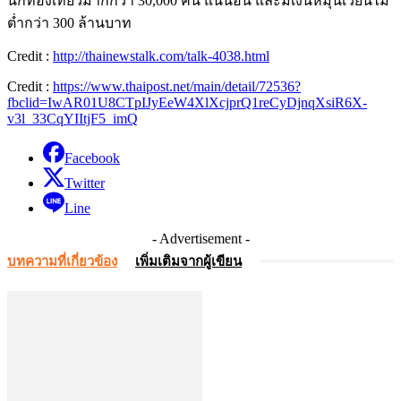
นักท่องเที่ยวมากกว่า 30,000 คน แน่นอน และมีเงินหมุนเวียนไม่
ต่ำกว่า 300 ล้านบาท
Credit :
http://thainewstalk.com/talk-4038.html
Credit :
https://www.thaipost.net/main/detail/72536?
fbclid=IwAR01U8CTpIJyEeW4XlXcjprQ1reCyDjnqXsiR6X-
v3l_33CqYIItjF5_imQ
Facebook
Twitter
Line
- Advertisement -
บทความที่เกี่ยวข้อง
เพิ่มเติมจากผู้เขียน