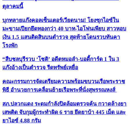
ตุลาคมนี้
บุกทลายแก๊งคอลเซ็นเตอร์เวียดนาม! โยงซุกไอซ์ใน
มะขามเปียกยึดทองกว่า 40 บาท-ไอโฟนเพียบ สาวหอบ
เงิน 1.5 แสนติดสินบนตำรวจ สุดท้ายโดนรวบทันคา
โรงพัก
“สืบชลบุรีรวบ ‘โชติ’ อดีตหมอลำ-บอดี้การ์ด 1 ใน 3
แก๊งอ้างเป็นตำรวจ รีดทรัพย์เหยื่อ
คณะกรรมการจัดเตรียมความพร้อมขบวนเรือพระราช
พิธี อำนวยการเคลื่อนย้ายเรือพระที่นั่งสุพรรณหงส์
สภ.ปลวกแดง ระดมกำลังปิดล้อมตรวจค้น กวาดล้างยา
เสพติด จับกุมผู้กระทำผิด 6 ราย ยึดยาบ้า 445 เม็ด และ
ยาไอซ์ 4.88 กรัม