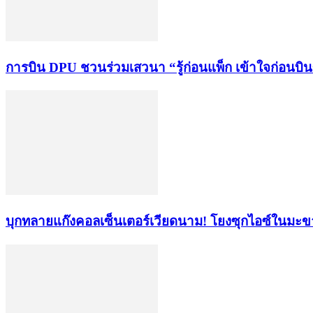
การบิน DPU ชวนร่วมเสวนา “รู้ก่อนแพ็ก เข้าใจก่อนบิ
บุกทลายแก๊งคอลเซ็นเตอร์เวียดนาม! โยงซุกไอซ์ในมะ