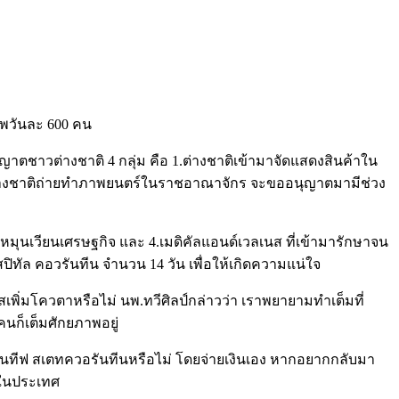
ภาพวันละ 600 คน
ุญาตชาวต่างชาติ 4 กลุ่ม คือ 1.ต่างชาติเข้ามาจัดแสดงสินค้าใน
าวต่างชาติถ่ายทำภาพยนตร์ในราชอาณาจักร จะขออนุญาตมามีช่วง
ุนเวียนเศรษฐกิจ และ 4.เมดิคัลแอนด์เวลเนส ที่เข้ามารักษาจน
ปิทัล คอวรันทีน จำนวน 14 วัน เพื่อให้เกิดความแน่ใจ
เพิ่มโควตาหรือไม่ นพ.ทวีศิลป์กล่าวว่า เราพยายามทำเต็มที่
นก็เต็มศักยภาพอยู่
ร์เนทีฟ สเตทควอรันทีนหรือไม่ โดยจ่ายเงินเอง หากอยากกลับมา
่ในประเทศ