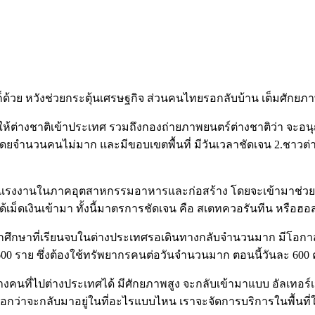
ติก็ด้วย หวังช่วยกระตุ้นเศรษฐกิจ ส่วนคนไทยรอกลับบ้าน เต็มศักย
ิดให้ต่างชาติเข้าประเทศ รวมถึงกองถ่ายภาพยนตร์ต่างชาติว่า จะอน
้ โดยจำนวนคนไม่มาก และมีขอบเขตพื้นที่ มีวันเวลาชัดเจน 2.ช
าขาดแรงงานในภาคอุตสาหกรรมอาหารและก่อสร้าง โดยจะเข้ามาช่วยหม
ด้เม็ดเงินเข้ามา ทั้งนี้มาตรการชัดเจน คือ สเตทควอรันทีน หรือฮอส
มีนักศึกษาที่เรียนจบในต่างประเทศรอเดินทางกลับจำนวนมาก มีโอกาส
00 ราย ซึ่งต้องใช้ทรัพยากรคนต่อวันจำนวนมาก ตอนนี้วันละ 600 ค
 บางคนที่ไปต่างประเทศได้ มีศักยภาพสูง จะกลับเข้ามาแบบ อัลเทอ
กว่าจะกลับมาอยู่ในที่อะไรแบบไหน เราจะจัดการบริการในพื้นที