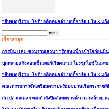
“สืบชลบุรีรวบ ‘โชติ’ อดีตหมอลำ-บอดี้การ์ด 1 ใน 3 แก๊ง
เรื่องล่าสุด
การบิน DPU ชวนร่วมเสวนา “รู้ก่อนแพ็ก เข้าใจก่อนบิ
บุกทลายแก๊งคอลเซ็นเตอร์เวียดนาม! โยงซุกไอซ์ในมะ
“สืบชลบุรีรวบ ‘โชติ’ อดีตหมอลำ-บอดี้การ์ด 1 ใน 3 แก๊ง
คณะกรรมการจัดเตรียมความพร้อมขบวนเรือพระราชพิธี อ
สภ.ปลวกแดง ระดมกำลังปิดล้อมตรวจค้น กวาดล้างยาเสพติ