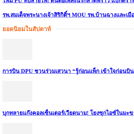
โฟม PU ทับสายไฟ! ต้นตอเพลิงนรกลาดพร้าว แบ็กดราฟ
รพ.สมเด็จพระนางเจ้าสิริกิติ์ฯ MOU รพ.บ้านฉางและเม
ยอดนิยมในสัปดาห์
การบิน DPU ชวนร่วมเสวนา “รู้ก่อนแพ็ก เข้าใจก่อนบิ
บุกทลายแก๊งคอลเซ็นเตอร์เวียดนาม! โยงซุกไอซ์ในมะ