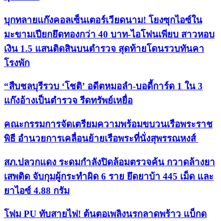
บุกทลายแก๊งคอลเซ็นเตอร์เวียดนาม! โยงซุกไอซ์ใน
มะขามเปียกยึดทองกว่า 40 บาท-ไอโฟนเพียบ สาวหอบ
เงิน 1.5 แสนติดสินบนตำรวจ สุดท้ายโดนรวบทันคา
โรงพัก
“สืบชลบุรีรวบ ‘โชติ’ อดีตหมอลำ-บอดี้การ์ด 1 ใน 3
แก๊งอ้างเป็นตำรวจ รีดทรัพย์เหยื่อ
คณะกรรมการจัดเตรียมความพร้อมขบวนเรือพระราช
พิธี อำนวยการเคลื่อนย้ายเรือพระที่นั่งสุพรรณหงส์
สภ.ปลวกแดง ระดมกำลังปิดล้อมตรวจค้น กวาดล้างยา
เสพติด จับกุมผู้กระทำผิด 6 ราย ยึดยาบ้า 445 เม็ด และ
ยาไอซ์ 4.88 กรัม
โฟม PU ทับสายไฟ! ต้นตอเพลิงนรกลาดพร้าว แบ็กด