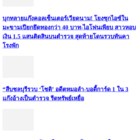
บุกทลายแก๊งคอลเซ็นเตอร์เวียดนาม! โยงซุกไอซ์ใน
มะขามเปียกยึดทองกว่า 40 บาท-ไอโฟนเพียบ สาวหอบ
เงิน 1.5 แสนติดสินบนตำรวจ สุดท้ายโดนรวบทันคา
โรงพัก
“สืบชลบุรีรวบ ‘โชติ’ อดีตหมอลำ-บอดี้การ์ด 1 ใน 3
แก๊งอ้างเป็นตำรวจ รีดทรัพย์เหยื่อ