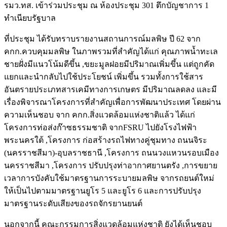
รมว.ทส. เข้าร่วมประชุม ณ ห้องประชุม 301 ตึกบัญชาการ 1
ทำเนียบรัฐบาล
ที่ประชุม ได้รับทราบรายงานสถานการณ์มลพิษ ปี 62 จาก
คกก.ควบคุมมลพิษ ในภาพรวมที่สำคัญได้แก่ คุณภาพน้ำทะเล
ชายฝั่งมีแนวโน้มดีขึ้น ,ขยะมูลฝอยมีปริมาณเพิ่มขึ้น แต่ถูกคัด
แยกและนำกลับไปใช้ประโยชน์ เพิ่มขึ้น รวมทั้งการใช้สาร
อันตรายประเภทสารเคมีทางการเกษตร มีปริมาณลดลง และมี
เรื่องพิจารณาโครงการที่สำคัญเพื่อการพัฒนาประเทศ โดยผ่าน
ความเห็นชอบ จาก คกก.สิ่งแวดล้อมแห่งชาติแล้ว ได้แก่
โครงการท่อส่งก๊าซธรรมชาติ จากFSRU ไปยังโรงไฟฟ้า
พระนครใต้ ,โครงการ ก่อสร้างรถไฟทางคู่ชุมทาง ถนนจิระ
(นครราชสีมา)-อุบลราชธานี ,โครงการ ถนนวงแหวนรอบเมือง
นครราชสีมา ,โครงการ ปรับปรุงท่าอากาศยานตรัง ,การขยาย
เวลาการบังคับใช้มาตรฐานการระบายมลพิษ จากรถยนต์ใหม่
ให้เป็นไปตามมาตรฐานยูโร 5 และยูโร 6 และการปรับปรุง
มาตรฐานระดับเสียงของรถจักรยานยนต์
นอกจากนี้ คณะกรรมการสิ่งแวดล้อมแห่งชาติ ยังได้เห็นชอบ