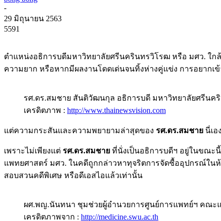
-
29 มิถุนายน 2563
5591
ตำแหน่งอธิการบดีมหาวิทยาลัยศรีนครินทรวิโรฒ หรือ มศว. ใกล้จ
ความยาก หรือหากมีผลงานโดดเด่นจนทิ้งห่างคู่แข่ง การอยากเข้
รศ.ดร.สมชาย สันติวัฒนกุล อธิการบดี มหาวิทยาลัยศรีนคร
เครดิตภาพ :
http://www.thainewsvision.com
แต่ความกระสันและความพยายามล่าสุดของ
รศ.ดร.สมชาย
นี่เ
เพราะไม่เพียงแต่
รศ.ดร.สมชาย
ที่นั่งเป็นอธิการบดีฯ อยู่ในขณะ
แพทยศาสตร์ มศว. ในคดีถูกกล่าวหาทุจริตการจัดซื้ออุปกรณ์ในห้อ
สอบสวนคดีพิเศษ หรือดีเอสไอแล้วเท่านั้น
ผศ.พญ.นันทนา ชุมช่วยผู้อำนวยการศูนย์การแพทย์ฯ คณะ
เครดิตภาพจาก :
http://medicine.swu.ac.th