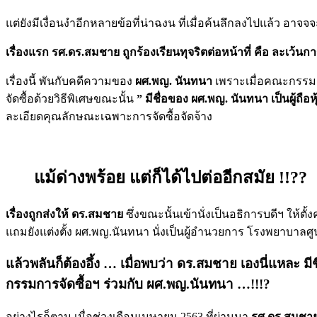
แต่ยังมีเงื่อนงำอีกหลายข้อที่น่าฉงน ที่เมื่อค้นลึกลงไปแล้ว อ
เรื่องแรก
รศ.ดร.สมชาย ถูกร้องเรียนทุจริตต่อหน้าที่ คือ ละเว้นก
เรื่องนี้ พันกับคดีความของ
ผศ.พญ. นันทนา
เพราะเมื่อคณะกรรมกา
จัดซื้อด้วยวิธีพิเศษขณะนั้น
” มีชื่อของ ผศ.พญ. นันทนา เป็นผู้ถือห
ละเอียดคุณลักษณะเฉพาะการจัดซื้อจัดจ้าง
แม้ด่างพร้อย แต่ก็ได้ไปต่ออีกสมัย !!??
เรื่องถูกส่งให้ ดร.สมชาย
ซึ่งขณะนั้นเข้านั่งเป็นอธิการบดีฯ ให
แถมยังแต่งตั้ง ผศ.พญ.นันทนา นั่งเป็นผู้อำนวยการ โรงพยาบาลศู
แล้วพลันก็ต้องอึ้ง … เมื่อพบว่า ดร.สมชาย เองนี่แหล
กรรมการจัดซื้อฯ ร่วมกับ ผศ.พญ.นันทนา …!!!?
อย่างไรก็ตาม เมื่อช่วงเดือนเมษายน 2563 ที่ผ่านมา
รศ.ดร.สมชาย 