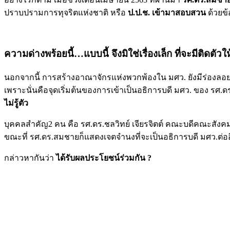
ปราบปรามการทุจริตแห่งชาติ หรือ
ป.ป.ช. เข้ามาสอบสวน
ด้วยข้
ความด่างพร้อยนี้…แบบนี้ จึงมิใช่เรื่องเล็ก ที่จะมีติดตั
นอกจากนี้ การสร้างอาณาจักรแห่งพวกพ้องใน มศว. ยังมีร่องลอยเก
เพราะนั่นคือจุดเริ่มต้นของการเข้าเป็นอธิการบดี มศว. ของ รศ.ด
ไม่รู้ตัว
บุคคลสำคัญ2 คน คือ รศ.ดร.ชลวิทย์ เจียรจิตต์ คณะบดีคณะสั
ขณะที่ รศ.ดร.สมชายก็แสดงเจตจำนงที่จะเป็นอธิการบดี มศว.ต่ออ
กล่าวหากันว่า
ได้รับผลประโยชน์ร่วมกัน ?