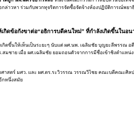
อกล่าวหา ร่วมกับพวกทุจริตการจัดซื้อจัดจ้างห้องปฏิบัติการณ์พยาธ
วให้เกิดข้อกังขาต่อ“อธิการบดีคนใหม่” ที่กำลังเกิดขึ้นในอ
ิดขึ้นให้เห็นเป็นระยะๆ นับแต่ ผศ.นพ. เฉลิมชัย บุญยะลีพรรณ อด
ร.สมชาย เมื่อ ผศ.เฉลิมชัย ยอมถอนตัวจากการมีชื่อเข้าชิงตำแหน่ง 
งคมศาสตร์ มศว. และ ผศ.ดร.ระวิวรรณ วรรณวิไชย คณะบดีคณะศิล
ีกหนึ่งสมัย