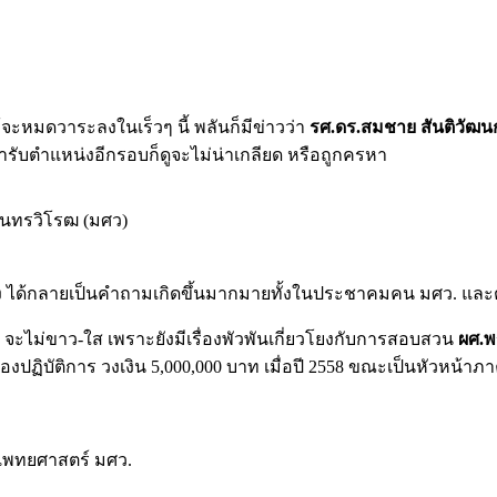
ะหมดวาระลงในเร็วๆ นี้ พลันก็มีข่าวว่า
รศ.ดร.สมชาย สันติวัฒน
ารับตำแหน่งอีกรอบก็ดูจะไม่น่าเกลียด หรือถูกครหา
ินทรวิโรฒ (มศว)
อง ได้กลายเป็นคำถามเกิดขึ้นมากมายทั้งในประชาคมคน มศว. แล
นี้ จะไม่ขาว-ใส เพราะยังมีเรื่องพัวพันเกี่ยวโยงกับการสอบสวน
ผศ.พ
งปฏิบัติการ วงเงิน 5,000,000 บาท เมื่อปี 2558 ขณะเป็นหัวหน้า
แพทยศาสตร์ มศว.