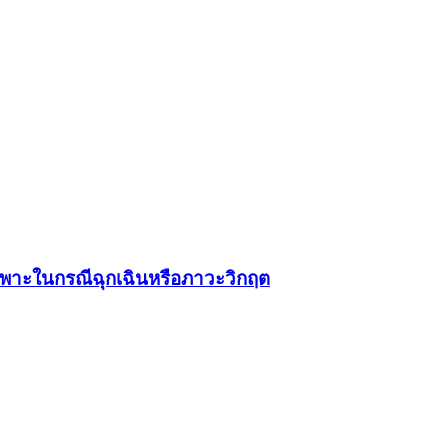
ฉพาะในกรณีฉุกเฉินหรือภาวะวิกฤต