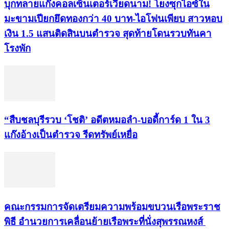
บุกทลายแก๊งคอลเซ็นเตอร์เวียดนาม! โยงซุกไอซ์ใน
มะขามเปียกยึดทองกว่า 40 บาท-ไอโฟนเพียบ สาวหอบ
เงิน 1.5 แสนติดสินบนตำรวจ สุดท้ายโดนรวบทันคา
โรงพัก
“สืบชลบุรีรวบ ‘โชติ’ อดีตหมอลำ-บอดี้การ์ด 1 ใน 3
แก๊งอ้างเป็นตำรวจ รีดทรัพย์เหยื่อ
คณะกรรมการจัดเตรียมความพร้อมขบวนเรือพระราช
พิธี อำนวยการเคลื่อนย้ายเรือพระที่นั่งสุพรรณหงส์