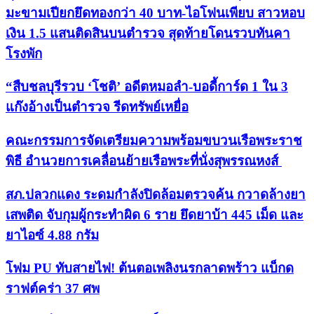
มะขามเปียกยึดทองกว่า 40 บาท-ไอโฟนเพียบ สาวหอบ
เงิน 1.5 แสนติดสินบนตำรวจ สุดท้ายโดนรวบทันคา
โรงพัก
“สืบชลบุรีรวบ ‘โชติ’ อดีตหมอลำ-บอดี้การ์ด 1 ใน 3
แก๊งอ้างเป็นตำรวจ รีดทรัพย์เหยื่อ
คณะกรรมการจัดเตรียมความพร้อมขบวนเรือพระราช
พิธี อำนวยการเคลื่อนย้ายเรือพระที่นั่งสุพรรณหงส์
สภ.ปลวกแดง ระดมกำลังปิดล้อมตรวจค้น กวาดล้างยา
เสพติด จับกุมผู้กระทำผิด 6 ราย ยึดยาบ้า 445 เม็ด และ
ยาไอซ์ 4.88 กรัม
โฟม PU ทับสายไฟ! ต้นตอเพลิงนรกลาดพร้าว แบ็กด
ราฟต์คร่า 37 ศพ