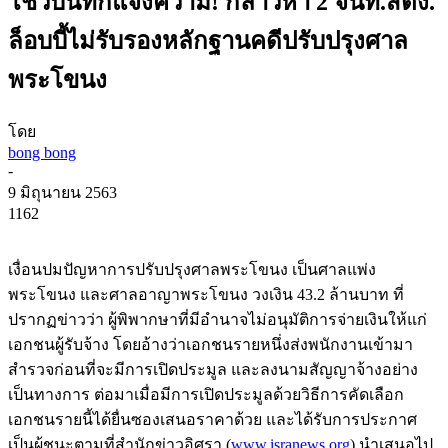
โชว์บันทึกแจ้งความ! กล่าวหา 2 จนท.สตง.
ล็อบบี้ไม่รับรองหลักฐานคดีปรับปรุงศาล
พระโขนง
โดย
bong bong
-
9 มิถุนายน 2563
1162
เงื่อนปมปัญหาการปรับปรุงศาลพระโขนง เป็นศาลแพ่ง
พระโขนง และศาลอาญาพระโขนง วงเงิน 43.2 ล้านบาท ที่
ปรากฏข่าวว่า ผู้พิพากษาที่มีอำนาจไม่อนุมัติการจ่ายเงินให้แก่
เอกชนผู้รับจ้าง โดยอ้างว่าเอกชนรายหนึ่งส่งพนักงานเข้ามา
สำรวจก่อนที่จะมีการเปิดประมูล และลงนามสัญญาจ้างอย่าง
เป็นทางการ ต่อมาเมื่อมีการเปิดประมูลด้วยวิธีการคัดเลือก
เอกชนรายนี้ได้ยื่นซองเสนอราคาด้วย และได้รับการประกาศ
เป็นผู้ชนะตามที่สำนักข่าวอิศรา (
www.isranews.org
) นำเสนอไป