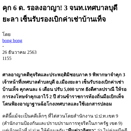
คุก 6 ด. รอลงอาญา! 3 จนท.เทศบาลบุดี
ยะลา เซ็นรับรองเบิกค่าเช่าบ้านเท็จ
โดย
bong bong
-
26 ธันวาคม 2563
1155
ศาลอาญาคดีทุจริตและประพฤติมิชอบภาค 9 พิพากษาจำคุก 3
เจ้าหน้าที่เทศบาลตำบลบุดี อ.เมืองยะลา เซ็นรับรองเบิกค่าเช่า
บ้านเท็จ คุกคนละ 6 เดือน ปรับ 5,000 บาท ยังดีศาลปราณี ให้รอ
การลงโทษจำคุกเอาไว้ 2 ปี ส่วนข้าราชการท้องถิ่นมือเบิกเท็จ
โดนฟ้องอาญาฐานฉ้อโกงเทศบาลและใช้เอกสารปลอม
คดีนี้แม้จะเป็นคดีเล็กๆ ที่ไต่สวนโดยสำนักงาน ป.ป.ท.เขต 9
(สำนักงานป้องกันและปราบปรามการทุจริตในภาครัฐ เขต 9)
แต่เจ้าหน้าที่ ป.ป.ท.ให้ข้อมูลกับ “
ทีมข่าวอิศรา
” ว่า ไม่ค่อยมีคดี