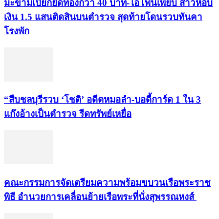
มะขามเปียกยึดทองกว่า 40 บาท-ไอโฟนเพียบ สาวหอบ
เงิน 1.5 แสนติดสินบนตำรวจ สุดท้ายโดนรวบทันคา
โรงพัก
“สืบชลบุรีรวบ ‘โชติ’ อดีตหมอลำ-บอดี้การ์ด 1 ใน 3
แก๊งอ้างเป็นตำรวจ รีดทรัพย์เหยื่อ
คณะกรรมการจัดเตรียมความพร้อมขบวนเรือพระราช
พิธี อำนวยการเคลื่อนย้ายเรือพระที่นั่งสุพรรณหงส์