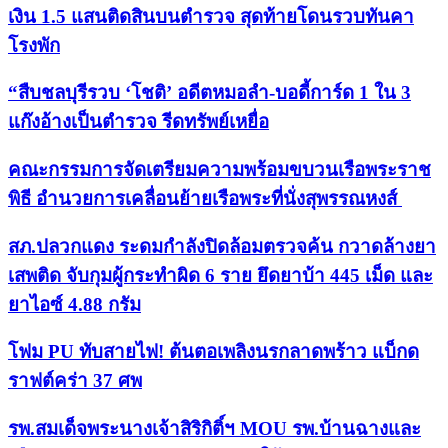
เงิน 1.5 แสนติดสินบนตำรวจ สุดท้ายโดนรวบทันคา
โรงพัก
“สืบชลบุรีรวบ ‘โชติ’ อดีตหมอลำ-บอดี้การ์ด 1 ใน 3
แก๊งอ้างเป็นตำรวจ รีดทรัพย์เหยื่อ
คณะกรรมการจัดเตรียมความพร้อมขบวนเรือพระราช
พิธี อำนวยการเคลื่อนย้ายเรือพระที่นั่งสุพรรณหงส์
สภ.ปลวกแดง ระดมกำลังปิดล้อมตรวจค้น กวาดล้างยา
เสพติด จับกุมผู้กระทำผิด 6 ราย ยึดยาบ้า 445 เม็ด และ
ยาไอซ์ 4.88 กรัม
โฟม PU ทับสายไฟ! ต้นตอเพลิงนรกลาดพร้าว แบ็กด
ราฟต์คร่า 37 ศพ
รพ.สมเด็จพระนางเจ้าสิริกิติ์ฯ MOU รพ.บ้านฉางและ