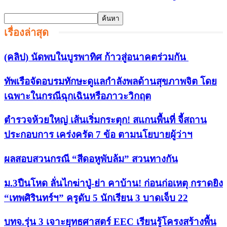
เรื่องล่าสุด
(คลิป) นัดพบในบูรพาทิศ ก้าวสู่อนาคตร่วมกัน
ทัพเรือจัดอบรมทักษะดูแลกำลังพลด้านสุขภาพจิต โดย
เฉพาะในกรณีฉุกเฉินหรือภาวะวิกฤต
ตำรวจห้วยใหญ่ เส้นเริ่มกระตุก! สแกนพื้นที่ จี้สถาน
ประกอบการ เคร่งครัด 7 ข้อ ตามนโยบายผู้ว่าฯ
ผลสอบสวนกรณี “สีดอหูพับล้ม” สวนทางกัน
ม.3ปืนโหด ลั่นไกฆ่าปู่-ย่า คาบ้าน! ก่อนก่อเหตุ กราดยิง
“เทพศิรินทร์ฯ” ครูดับ 5 นักเรียน 3 บาดเจ็บ 22
บทจ.รุ่น 3 เจาะยุทธศาสตร์ EEC เรียนรู้โครงสร้างพื้น