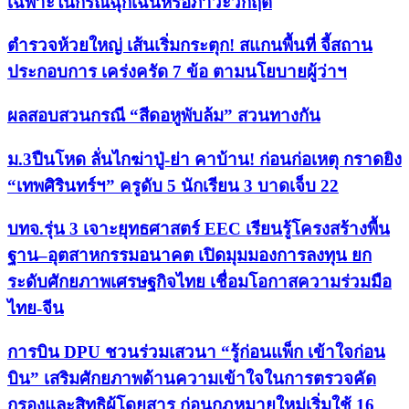
เฉพาะในกรณีฉุกเฉินหรือภาวะวิกฤต
ตำรวจห้วยใหญ่ เส้นเริ่มกระตุก! สแกนพื้นที่ จี้สถาน
ประกอบการ เคร่งครัด 7 ข้อ ตามนโยบายผู้ว่าฯ
ผลสอบสวนกรณี “สีดอหูพับล้ม” สวนทางกัน
ม.3ปืนโหด ลั่นไกฆ่าปู่-ย่า คาบ้าน! ก่อนก่อเหตุ กราดยิง
“เทพศิรินทร์ฯ” ครูดับ 5 นักเรียน 3 บาดเจ็บ 22
บทจ.รุ่น 3 เจาะยุทธศาสตร์ EEC เรียนรู้โครงสร้างพื้น
ฐาน–อุตสาหกรรมอนาคต เปิดมุมมองการลงทุน ยก
ระดับศักยภาพเศรษฐกิจไทย เชื่อมโอกาสความร่วมมือ
ไทย-จีน
การบิน DPU ชวนร่วมเสวนา “รู้ก่อนแพ็ก เข้าใจก่อน
บิน” เสริมศักยภาพด้านความเข้าใจในการตรวจคัด
กรองและสิทธิผู้โดยสาร ก่อนกฎหมายใหม่เริ่มใช้ 16