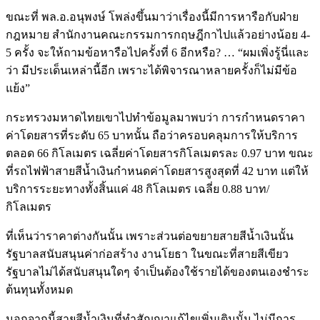
ขณะที่ พล.อ.อนุพงษ์ โพล่งขึ้นมาว่าเรื่องนี้มีการหารือกับฝ่าย
กฎหมาย สำนักงานคณะกรรมการกฤษฎีกาไปแล้วอย่างน้อย 4-
5 ครั้ง จะให้ถามข้อหารือไปครั้งที่ 6 อีกหรือ? … “ผมเพิ่งรู้นี่และ
ว่า มีประเด็นเหล่านี้อีก เพราะได้พิจารณาหลายครั้งก็ไม่มีข้อ
แย้ง”
กระทรวงมหาดไทยเขาไปทำข้อมูลมาพบว่า การกำหนดราคา
ค่าโดยสารที่ระดับ 65 บาทนั้น ถือว่าครอบคลุมการให้บริการ
ตลอด 66 กิโลเมตร เฉลี่ยค่าโดยสารกิโลเมตรละ 0.97 บาท ขณะ
ที่รถไฟฟ้าสายสีน้ำเงินกำหนดค่าโดยสารสูงสุดที่ 42 บาท แต่ให้
บริการระยะทางทั้งสิ้นแค่ 48 กิโลเมตร เฉลี่ย 0.88 บาท/
กิโลเมตร
ที่เห็นว่าราคาต่างกันนั้น เพราะส่วนต่อขยายสายสีน้ำเงินนั้น
รัฐบาลสนับสนุนค่าก่อสร้าง งานโยธา ในขณะที่สายสีเขียว
รัฐบาลไม่ได้สนับสนุนใดๆ จำเป็นต้องใช้รายได้ของตนเองชำระ
ต้นทุนทั้งหมด
นอกจากนี้สายสีน้ำเงินที่ทำสัญญาแก้ไขเพิ่มเติมนั้น ไม่มีการ