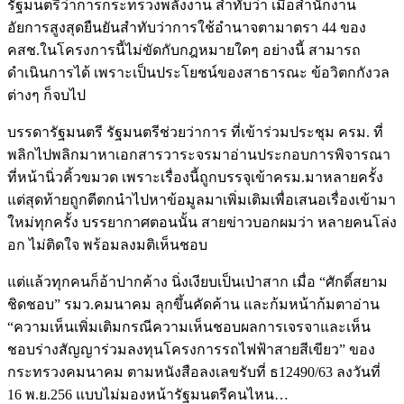
รัฐมนตรีว่าการกระทรวงพลังงาน สำทับว่า เมื่อสำนักงาน
อัยการสูงสุดยืนยันสำทับว่าการใช้อำนาจตามาตรา 44 ของ
คสช.ในโครงการนี้ไม่ขัดกับกฎหมายใดๆ อย่างนี้ สามารถ
ดำเนินการได้ เพราะเป็นประโยชน์ของสาธารณะ ข้อวิตกกังวล
ต่างๆ ก็จบไป
บรรดารัฐมนตรี รัฐมนตรีช่วยว่าการ ที่เข้าร่วมประชุม ครม. ที่
พลิกไปพลิกมาหาเอกสารวาระจรมาอ่านประกอบการพิจารณา
ที่หน้านิ่วคิ้วขมวด เพราะเรื่องนี้ถูกบรรจุเข้าครม.มาหลายครั้ง
แต่สุดท้ายถูกตีตกนำไปหาข้อมูลมาเพิ่มเติมเพื่อเสนอเรื่องเข้ามา
ใหม่ทุกครั้ง บรรยากาศตอนนั้น สายข่าวบอกผมว่า หลายคนโล่ง
อก ไม่ติดใจ พร้อมลงมติเห็นชอบ
แต่แล้วทุกคนก็อ้าปากค้าง นิ่งเงียบเป็นเป่าสาก เมื่อ “ศักดิ์สยาม
ชิดชอบ” รมว.คมนาคม ลุกขึ้นคัดค้าน และก้มหน้าก้มตาอ่าน
“ความเห็นเพิ่มเติมกรณีความเห็นชอบผลการเจรจาและเห็น
ชอบร่างสัญญาร่วมลงทุนโครงการรถไฟฟ้าสายสีเขียว” ของ
กระทรวงคมนาคม ตามหนังสือลงเลขรับที่ ธ12490/63 ลงวันที่
16 พ.ย.256 แบบไม่มองหน้ารัฐมนตรีคนไหน…