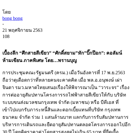
โดย
bong bong
-
21 พฤศจิกายน 2563
108
เบื้องลึก “ศึกสายสีเขียว” “ศักดิ์สยาม”หัก”บิ๊กป๊อก”: คอลัมน์
ห้ามเขียน ภาคพิเศษ โดย…พรานบุญ
การประชุมคณะรัฐมนตรี (ครม.) เมื่อวันอังคารที่ 17 พ.ย.2563
ถือว่าดุเดือดกว่าที่หลายคนจะคาดคิด เมื่อ พล.อ.อนุพงษ์ เผ่า
จินดา รมว.มหาดไทยเสนอเรื่องให้พิจารณาเป็น “วาระจร” เรื่อง
การต่ออายุสัมปทานโครงการรถไฟฟ้าสายสีเขียวให้กับ บริษัท
ระบบขนส่งมวลชนกรุงเทพ จำกัด (มหาชน) หรือ บีทีเอส ที่
เข้าไปแบกรับภาระหนี้สินและดอกเบี้ยแทนที่บริษัท กรุงเทพ
ธนาคม จำกัด ร่วม 1 แสนล้านบาท แลกกับการรับสัมปทานการ
บริหารการเดินรถและยืดอายุสัมปทานตลอดโครงการออกไปอีก
30 ปี โดยคิดราคาค่าโดยสารสูงสุดไม่เกิน 65 บาท ที่ยืดเยื้อ