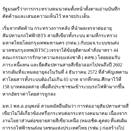
รัฐมนตรีว่าการกระทรวงคมนาคมตั้งหน้าตั้งตามอ่านบันทึก
คัดค้านและเสนอความเห็นไว้ หลายประเด็น
เริ่มจากคัดค้าน กระทรวงการคลัง ที่นำผลเจรจาต่ออายุ
สัมปทานรถไฟฟ้าBTS สายสีเขียวทั้งระบบ ตามที่กระทรวง
มหาดไทยโดยกรุงเทพมหานคร (กทม.) กับบมจ.ระบบขนส่ง
มวลชนกรุงเทพ(BTSC) เจรจาได้ข้อยุติตามคำสั่งมาตรา 44
คณะกรรมการรักษาความสงบแห่งชาติ ( คสช.) โดยยอมรับ
ภาระหนี้แทน และยืดสัมปทานสายสีเขียวออกไปจนถึงปี 2602
จากเดิมที่จะหมดอายุลงในวันที่ 4 ธันวาคม 2572 ที่สำคัญเพดาน
ค่าโดยสารทั้งระบบต้องไม่เกิน 65 บาท จากที่กทม.ศึกษาไว้ที่
158 บาทตลอดสาย เพื่อดึงประชาชนเข้าระบบรถไฟฟ้ามากขึ้น
หากอัตราค่าโดยสารถูกลง
มท.1 พล.อ.อนุพงษ์ สวนหมัดยืนยันว่า การต่ออายุสัมปทานสายสี
เขียวไม่ได้เกี่ยวข้องหรือกระทบต่อกระทรวงคมนาคม เนื่องจาก
งานโยธาส่วนต่อขยายสายสีเขียวเหนือ (หมอชิต-คูคต) ที่แต่เดิม
การรถไฟฟ้าขนส่งมวลชนแห่งประเทศไทย (รฟม.) ก่อสร้างไป