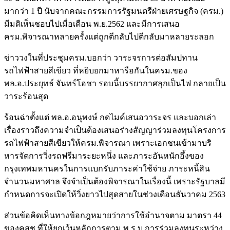
มากว่า 1 ปี นับจากคณะกรรมการรัฐมนตรีฝ่ายเศรษฐกิจ (ครม.)
มีมติเห็นชอบไปเมื่อเดือน พ.ย.2562 และมีการเสนอ
ครม.พิจารณาหลายครั้งแต่ถูกตีกลับไปตีกลับมาหลายระลอก
ข่าววงในที่ประชุมครม.บอกว่า วาระจรการต่อสัมปทาน
รถไฟฟ้าสายสีเขียว ที่หยิบยกมาหารือกันในครม.ของ
พล.อ.ประยุทธ์ จันทร์โอชา รอบนี้บรรยากาศลุกเป็นไฟ กลายเป็น
วาระร้อนสุด
ร้อนฉ่าตั้งแต่ พล.อ.อนุพงษ์ กดไมค์เสนอวาระจร และบอกเล่า
เรื่องราวถึงความจำเป็นต้องเสนอร่างสัญญาร่วมลงทุนโครงการ
รถไฟฟ้าสายสีเขียวให้ครม.พิจารณา เพราะเอกชนเข้ามาบริ
หารจัดการวิ่งรถฟรีมาระยะหนึ่ง และภาระอันหนักอึ้งของ
กรุงเทพมหานครในการแบกรับภาระค่าใช้จ่าย ภาระหนี้สิน
จำนวนมหาศาล จึงจำเป็นต้องพิจารณาในเรื่องนี้ เพราะรัฐบาลมี
กำหนดการจะเปิดให้วิ่งยาวไปสุดสายในช่วงเดือนธันวาคม 2563
ส่วนข้อคิดเห็นทางข้อกฎหมายว่าการใช้อำนาจตาม มาตรา 44
ของคสช.ที่ให้ยกเว้นหลักการตาม พ.ร.บ.การร่วมลงทุนระหว่าง