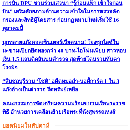
การบิน DPU ชวนร่วมเสวนา “รู้ก่อนแพ็ก เข้าใจก่อน
บิน” เสริมศักยภาพด้านความเข้าใจในการตรวจคัด
กรองและสิทธิผู้โดยสาร ก่อนกฎหมายใหม่เริ่มใช้ 16
ตุลาคมนี้
บุกทลายแก๊งคอลเซ็นเตอร์เวียดนาม! โยงซุกไอซ์ใน
มะขามเปียกยึดทองกว่า 40 บาท-ไอโฟนเพียบ สาวหอบ
เงิน 1.5 แสนติดสินบนตำรวจ สุดท้ายโดนรวบทันคา
โรงพัก
“สืบชลบุรีรวบ ‘โชติ’ อดีตหมอลำ-บอดี้การ์ด 1 ใน 3
แก๊งอ้างเป็นตำรวจ รีดทรัพย์เหยื่อ
คณะกรรมการจัดเตรียมความพร้อมขบวนเรือพระราช
พิธี อำนวยการเคลื่อนย้ายเรือพระที่นั่งสุพรรณหงส์
ยอดนิยมในสัปดาห์