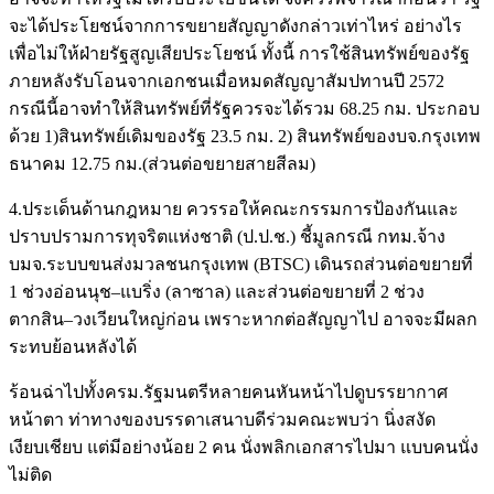
จะได้ประโยชน์จากการขยายสัญญาดังกล่าวเท่าไหร่ อย่างไร
เพื่อไม่ให้ฝ่ายรัฐสูญเสียประโยชน์ ทั้งนี้ การใช้สินทรัพย์ของรัฐ
ภายหลังรับโอนจากเอกชนเมื่อหมดสัญญาสัมปทานปี 2572
กรณีนี้อาจทำให้สินทรัพย์ที่รัฐควรจะได้รวม 68.25 กม. ประกอบ
ด้วย 1)สินทรัพย์เดิมของรัฐ 23.5 กม. 2) สินทรัพย์ของบจ.กรุงเทพ
ธนาคม 12.75 กม.(ส่วนต่อขยายสายสีลม)
4.ประเด็นด้านกฎหมาย ควรรอให้คณะกรรมการป้องกันและ
ปราบปรามการทุจริตแห่งชาติ (ป.ป.ช.) ชี้มูลกรณี กทม.จ้าง
บมจ.ระบบขนส่งมวลชนกรุงเทพ (BTSC) เดินรถส่วนต่อขยายที่
1 ช่วงอ่อนนุช–แบริ่ง (ลาซาล) และส่วนต่อขยายที่ 2 ช่วง
ตากสิน–วงเวียนใหญ่ก่อน เพราะหากต่อสัญญาไป อาจจะมีผลก
ระทบย้อนหลังได้
ร้อนฉ่าไปทั้งครม.รัฐมนตรีหลายคนหันหน้าไปดูบรรยากาศ
หน้าตา ท่าทางของบรรดาเสนาบดีร่วมคณะพบว่า นิ่งสงัด
เงียบเชียบ แต่มีอย่างน้อย 2 คน นั่งพลิกเอกสารไปมา แบบคนนั่ง
ไม่ติด